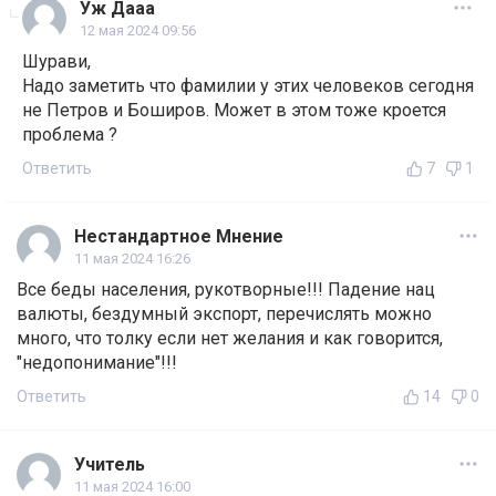
Уж Дааа
12 мая 2024 09:56
Шурави,
Надо заметить что фамилии у этих человеков сегодня
не Петров и Боширов. Может в этом тоже кроется
проблема ?
Ответить
7
1
Нестандартное Мнение
11 мая 2024 16:26
Все беды населения, рукотворные!!! Падение нац
валюты, бездумный экспорт, перечислять можно
много, что толку если нет желания и как говорится,
"недопонимание"!!!
Ответить
14
0
Учитель
11 мая 2024 16:00