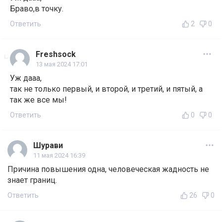
Браво,в точку.
Ответить
2
0
Freshsock
13 мая 2024 17:01
Уж дааа,
так не только первый, и второй, и третий, и пятый, а
так же все мы!
Ответить
0
0
Шурави
11 мая 2024 16:39
Причина повышения одна, человеческая жадность не
знает границ.
Ответить
26
0