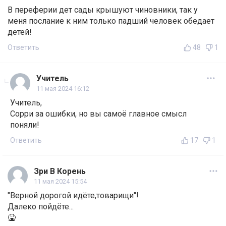
В переферии дет сады крышуют чиновники, так у
меня послание к ним только падший человек обедает
детей!
Ответить
48
1
Учитель
11 мая 2024 16:12
Учитель,
Сорри за ошибки, но вы самоё главное смысл
поняли!
Ответить
17
1
Зри В Корень
11 мая 2024 15:54
"Верной дорогой идёте,товарищи"!
Далеко пойдёте...
🤮