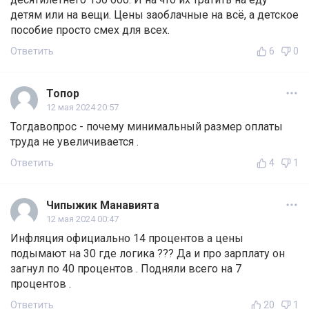
детям или на вещи. Цены заоблачные на всё, а детское
пособие просто смех для всех.
Ответить
6
0
Топор
12 мая 2024 20:57
Тогдавопрос - почему минимальный размер оплаты
труда не увеличивается .
Ответить
4
1
Чипыжик Манавията
12 мая 2024 00:47
Инфляция официально 14 процентов а цены
подымают на 30 где логика ??? Да и про зарплату он
загнул по 40 процентов . Подняли всего на 7
процентов .
Ответить
20
1