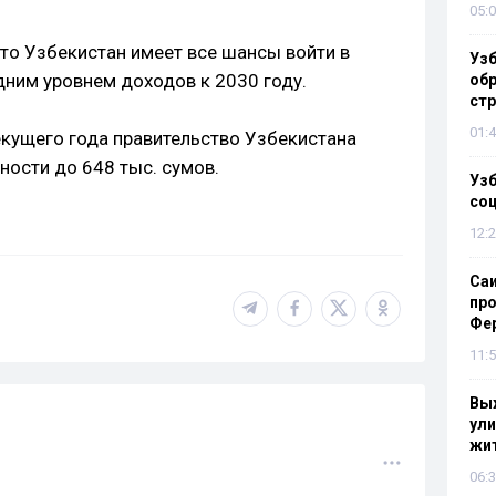
05:0
что Узбекистан имеет все шансы войти в
Узб
дним уровнем доходов к 2030 году.
обр
стр
01:4
екущего года правительство Узбекистана
ности до 648 тыс. сумов.
Узб
со
12:2
Са
про
Фе
11:5
Выж
ули
жи
06:3