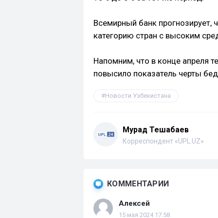
Всемирный банк прогнозирует, 
категорию стран с высоким сре
Напомним, что в конце апреля т
повысило показатель черты бед
Новости Узбекистана
Мурад Тешабаев
Корреспондент «UPL.UZ»
КОММЕНТАРИИ
Алексей
15 мая 2024 17:58