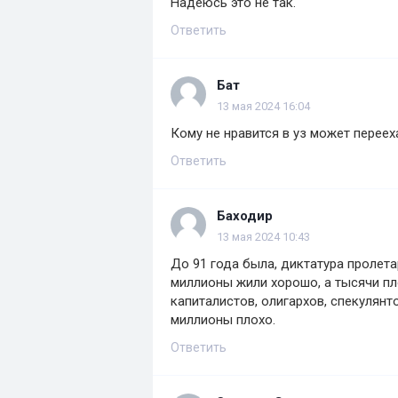
Надеюсь это не так.
Ответить
Бат
13 мая 2024 16:04
Кому не нравится в уз может перееха
Ответить
Баходир
13 мая 2024 10:43
До 91 года была, диктатура пролетар
миллионы жили хорошо, а тысячи пло
капиталистов, олигархов, спекулянто
миллионы плохо.
Ответить