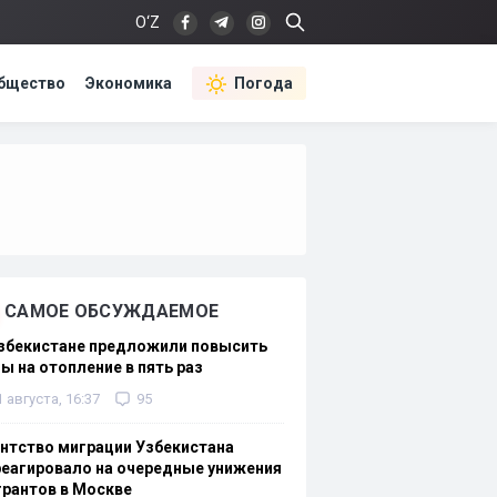
O‘Z
бщество
Экономика
Погода
САМОЕ ОБСУЖДАЕМОЕ
Узбекистане предложили повысить
ы на отопление в пять раз
1 августа, 16:37
95
нтство миграции Узбекистана
еагировало на очередные унижения
рантов в Москве