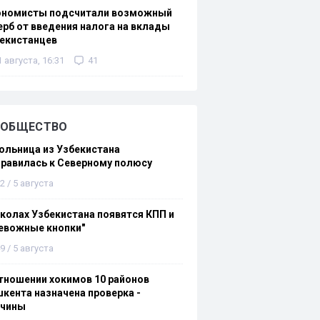
ономисты подсчитали возможный
рб от введения налога на вклады
екистанцев
1 августа, 16:31
41
ОБЩЕСТВО
льница из Узбекистана
равилась к Северному полюсу
2 / 5 августа
колах Узбекистана появятся КПП и
евожные кнопки"
9 / 5 августа
тношении хокимов 10 районов
кента назначена проверка -
ичины