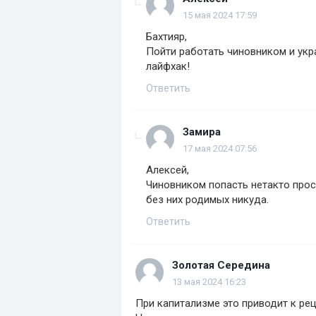
15 мая 2024 17:59
Бахтияр,
Пойти работать чиновником и укр
лайфхак!
Ответить
Замира
17 мая 2024 07:56
Алексей,
Чиновником попасть нетакто про
без них родимых никуда.
Ответить
Золотая Середина
13 мая 2024 16:23
При капитализме это приводит к рец