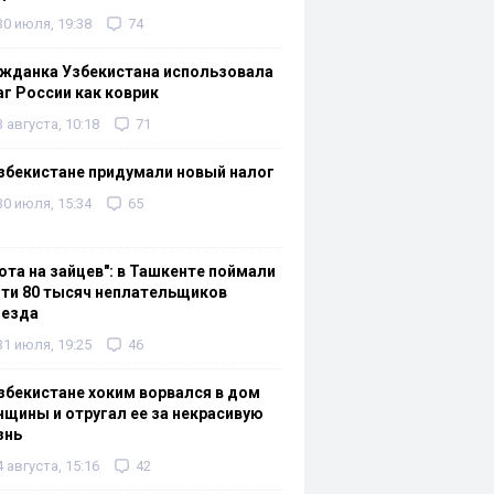
30 июля, 19:38
74
жданка Узбекистана использовала
г России как коврик
3 августа, 10:18
71
збекистане придумали новый налог
30 июля, 15:34
65
ота на зайцев": в Ташкенте поймали
ти 80 тысяч неплательщиков
оезда
31 июля, 19:25
46
збекистане хоким ворвался в дом
щины и отругал ее за некрасивую
знь
4 августа, 15:16
42