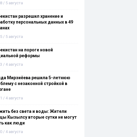
8 / 5 августа
екистан разрешил хранение и
аботку персональных данных в 49
анах
5 / 5 августа
екистан на пороге новой
циальной реформы
3 / 4 августа
ида Мирзиёева решила 5-летнюю
блему с незаконной стройкой в
ргане
1 / 4 августа
ить без света и воды: Жители
цы Кызылсу вторые сутки не могут
ть как люди
0 / 4 августа