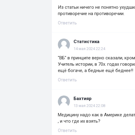
Из статьи ничего не понятно ухудш
противоречие на противоречии.
Ответить
Статистика
14 мая 2024 22:24
"ВБ" в принципе верно сказали, кро
Учитель истории, в 70х. годах говор
ещё богаче, а бедные ещё беднее!!
Ответить
Бахтияр
13 мая 2024 22:08
Медицину надо как в Америке делать
, и что где их взять?
Ответить