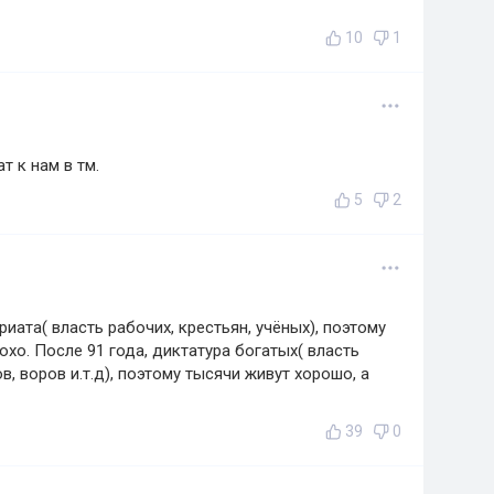
10
1
т к нам в тм.
5
2
иата( власть рабочих, крестьян, учёных), поэтому
хо. После 91 года, диктатура богатых( власть
в, воров и.т.д), поэтому тысячи живут хорошо, а
39
0