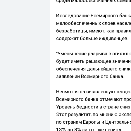
среди малообеспеченных семей
Исследование Всемирного банка
малообеспеченных слоев насел
безработицы, имеют, как правил
содержат больше иждивенцев.
"Уменьшение разрыва в этих к
будет иметь решающее значение
обеспечения дальнейшего снижен
заявлении Всемирного банка.
Несмотря на выявленную тенден
Всемирного банка отмечают про
Уровень бедности в стране сниз
Этот результат, по мнению эксп
по странам Европы и Центрально
13% до 8% за тот же период.