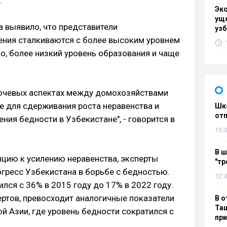
.
Эк
уще
 выявило, что представители
узб
ения сталкиваются с более высоким уровнем
о, более низкий уровень образования и чаще
лючевых аспектах между домохозяйствами
 для сдерживания роста неравенства и
Шко
отп
ия бедности в Узбекистане", - говорится в
15:0
В ш
цию к усилению неравенства, эксперты
"тр
гресс Узбекистана в борьбе с бедностью.
12:4
ился с 36% в 2015 году до 17% в 2022 году.
ертов, превосходит аналогичные показатели
В о
Таш
й Азии, где уровень бедности сократился с
пр