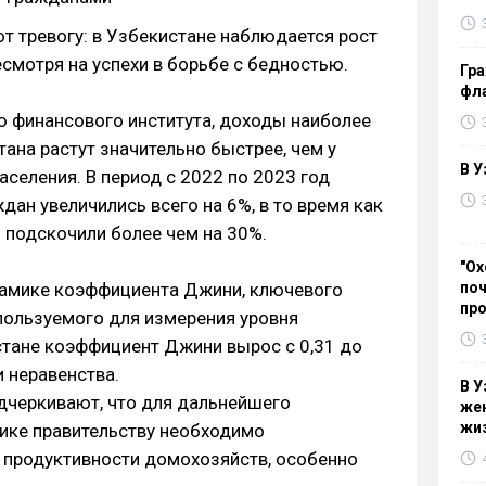
т тревогу: в Узбекистане наблюдается рост
смотря на успехи в борьбе с бедностью.
Гра
фла
 финансового института, доходы наиболее
ана растут значительно быстрее, чем у
В У
селения. В период с 2022 по 2023 год
ан увеличились всего на 6%, в то время как
подскочили более чем на 30%.
"Ох
намике коэффициента Джини, ключевого
поч
пр
спользуемого для измерения уровня
стане коэффициент Джини вырос с 0,31 до
и неравенства.
В У
дчеркивают, что для дальнейшего
жен
жи
ике правительству необходимо
 продуктивности домохозяйств, особенно