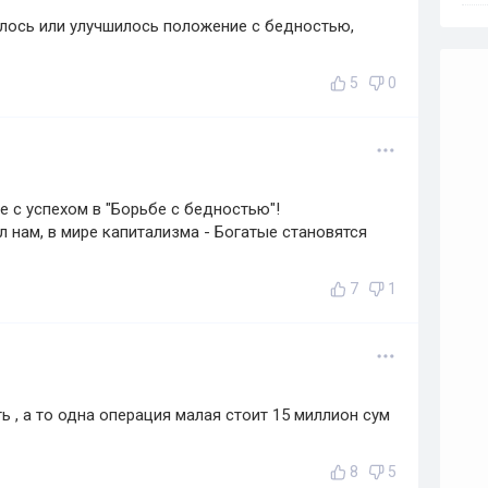
илось или улучшилось положение с бедностью,
5
0
ме с успехом в "Борьбе с бедностью"!
ил нам, в мире капитализма - Богатые становятся
7
1
 , а то одна операция малая стоит 15 миллион сум
8
5