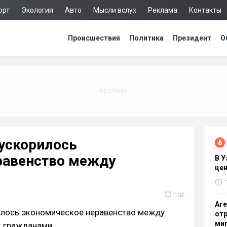
орт
Экология
Авто
Мысли вслух
Реклама
Контакты
Происшествия
Политика
Президент
О
 ускорилось
равенство между
В 
цен
102
Аге
отр
миг