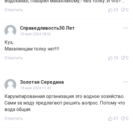
Водоканал, говорил махаллакому,- без толку..И что?....
Ответить
53
0
Справедливость30 Лет
19 мая 2024 18:32
Куз,
Махалинцам толку нет!!!
Ответить
10
0
Золотая Середина
19 мая 2024 11:45
Карумпированная организация это водное хозяйство.
Сами за мзду предлагают решить вопрос. Потому что
вода общая.
Ответить
47
0