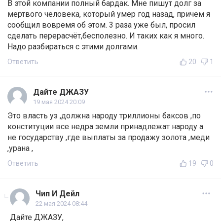
В этой компании полный бардак. Мне пишут долг за
мертвого человека, который умер год назад, причем я
сообщил вовремя об этом. 3 раза уже был, просил
сделать перерасчёт,бесполезно. И таких как я много.
Надо разбираться с этими долгами.
Ответить
20
1
Дайте ДЖАЗУ
19 мая 2024 20:09
Это власть уз ,должна народу триллионы баксов ,по
конституции все недра земли принадлежат народу а
не государству ,где выплаты за продажу золота ,меди
,урана ,
Ответить
19
0
Чип И Дейл
22 мая 2024 08:44
Дайте ДЖАЗУ,