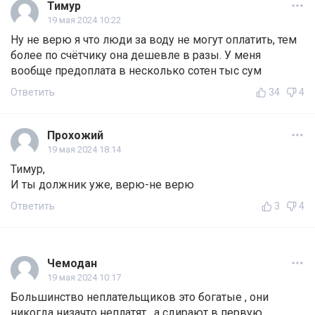
Тимур
19 мая 2024 10:22
Ну не верю я что люди за воду не могут оплатить, тем
более по счётчику она дешевле в разы. У меня
вообще предоплата в несколько сотен тыс сум
Ответить
34
4
Прохожий
19 мая 2024 18:14
Тимур,
И ты должник уже, верю-не верю
Ответить
3
4
Чемодан
19 мая 2024 10:17
Большинство неплательщиков это богатые , они
никогда низачто неплатят , а сдирают в первую