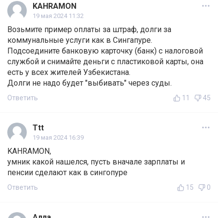
KAHRAMON
19 мая 2024 11:32
Возьмите пример оплаты за штраф, долги за
коммунальные услуги как в Сингапуре.
Подсоедините банковую карточку (банк) с налоговой
службой и снимайте деньги с пластиковой карты, она
есть у всех жителей Узбекистана.
Долги не надо будет "выбивать" через суды.
Ответить
11
45
Ttt
19 мая 2024 16:39
KAHRAMON,
умник какой нашелся, пусть вначале зарплаты и
пенсии сделают как в сингопуре
Ответить
15
0
Алла