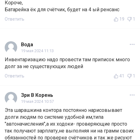
Короче,
Батарейка ёк для счётчик, будет на 4 ый ренсанс
Ответить
19
1
Вода
19 мая 2024 11:13
Инвентаризацию надо провести там приписок много
долг за не существующих людей
Ответить
41
1
Зри В Корень
19 мая 2024 10:57
Эта шарашкина контора постоянно нарисовывает
долги людям по системе удобной им,типа
"автоначисления",а их ходоки- проверяющие просто
так получают зарплату,не выполняя ни на грамм своих
обязанностей по проверке счётчиков и так же рисуют