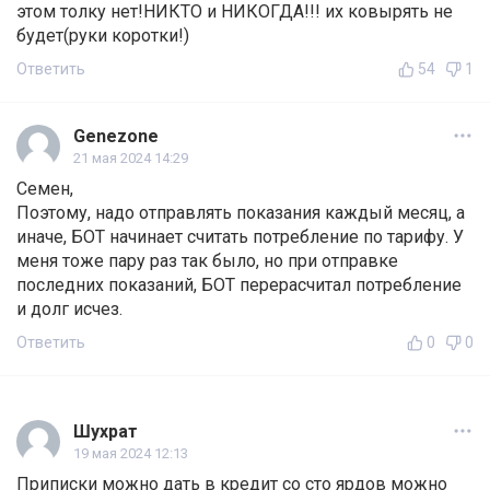
этом толку нет!НИКТО и НИКОГДА!!! их ковырять не
будет(руки коротки!)
Ответить
54
1
Genezone
21 мая 2024 14:29
Семен,
Поэтому, надо отправлять показания каждый месяц, а
иначе, БОТ начинает считать потребление по тарифу. У
меня тоже пару раз так было, но при отправке
последних показаний, БОТ перерасчитал потребление
и долг исчез.
Ответить
0
0
Шухрат
19 мая 2024 12:13
Приписки можно дать в кредит со сто ярдов можно