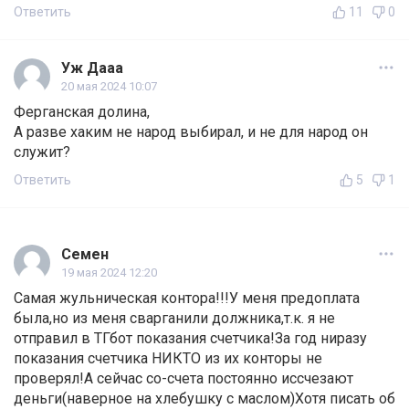
Ответить
11
0
Уж Дааа
20 мая 2024 10:07
Ферганская долина,
А разве хаким не народ выбирал, и не для народ он
служит?
Ответить
5
1
Семен
19 мая 2024 12:20
Самая жульническая контора!!!У меня предоплата
была,но из меня сварганили должника,т.к. я не
отправил в ТГбот показания счетчика!За год ниразу
показания счетчика НИКТО из их конторы не
проверял!А сейчас со-счета постоянно иссчезают
деньги(наверное на хлебушку с маслом)Хотя писать об