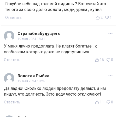
Голубое небо над головой видишь ? Вот считай что
ты его за свою долю золота , меди, урана , купил..
Ответить
2
1
Странабезбудущего
19 мая 2024 18:31
У меня лично предоплата. Не платят богатые , к
особнякам которых даже не подступишься
Ответить
16
0
Золотая Рыбка
19 мая 2024 18:25
Да ладно! Сколько людей предоплату делают, а им
пишут, что долг есть. Зато воду часто отключают!
Ответить
11
0