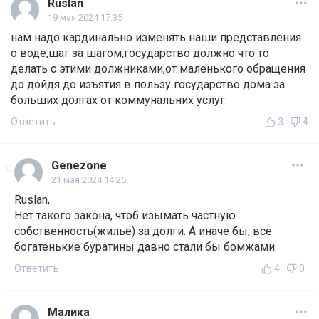
Ruslan
19 мая 2024 17:35
нам надо кардинально изменять наши представления
о воде,шаг за шагом,государство должно что то
делать с этими должниками,от маленького обращения
до дойдя до изъятия в пользу государство дома за
больших долгах от коммунальних услуг
Ответить
3
4
Genezone
21 мая 2024 14:25
Ruslan,
Нет такого закона, чтоб изымать частную
собственность(жильё) за долги. А иначе бы, все
богатенькие буратины давно стали бы бомжами.
Ответить
4
0
Малика