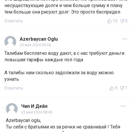
несуществующие долги и чем больше сумму я плачу
тем больше они рисуют долг. Это просто беспредел
Ответить
10
0
Azerbaycan Oglu
20 мая 2024 09:38
Талибам бесплатно воду дают, а с нас требуют деньги
повышая тарифы каждые пол года
А талибы нам сколько задолжали за воду можно
узнать
Ответить
9
1
Чип И Дейл
22 мая 2024 08:40
Azerbaycan oglu,
Ты себя с братьями из за речки не сравнивай ! Тебя