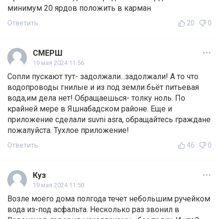
минимум 20 ярдов положить в карман
Ответить
20
0
СМЕРШ
19 мая 2024 11:56
Сопли пускают тут- задолжали...задолжали! А то что
водопроводы гнилые и из под земли бьёт питьевая
вода,им дела нет! Обращаешься- толку ноль. По
крайней мере в Яшнабадском районе. Еще и
приложение сделали suvni asra, обращайтесь граждане
пожалуйста. Тухлое приложение!
Ответить
46
0
Куз
19 мая 2024 11:50
Возле моего дома полгода течет небольшим ручейком
вода из-под асфальта. Несколько раз звонил в