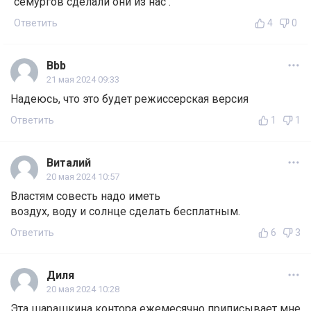
семургов сделали они из нас .
Ответить
4
0
Bbb
21 мая 2024 09:33
Надеюсь, что это будет режиссерская версия
Ответить
1
1
Виталий
20 мая 2024 10:57
Властям совесть надо иметь
воздух, воду и солнце сделать бесплатным.
Ответить
6
3
Диля
20 мая 2024 10:28
Эта шарашкина контора ежемесячно приписывает мне