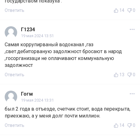
государством показуха .
Ответить
14
0
Г1234
19 мая 2024 13:51
Самая коррупирваный водоканал ,газ
,свет.дебиторваную задолжност бросают в народ
,госорганизаци не оплачивают коммунальную
задолжност
Ответить
13
0
Гогм
19 мая 2024 13:31
был 2 года в отъезде, счетчик стоит, вода перекрыта,
приехжаю, а у меня долг почти миллион.
Ответить
14
0