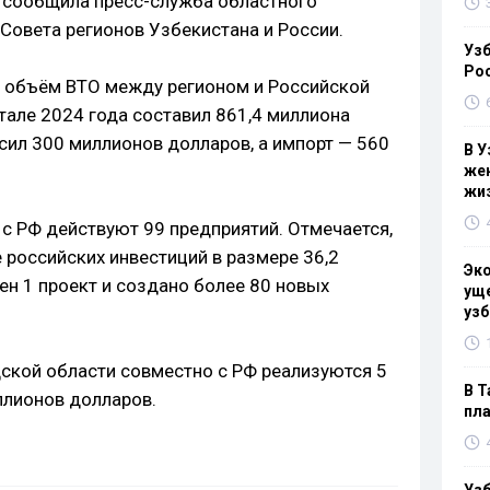
 сообщила пресс-служба областного
Совета регионов Узбекистана и России.
Узб
Ро
 объём ВТО между регионом и Российской
ртале 2024 года составил 861,4 миллиона
сил 300 миллионов долларов, а импорт — 560
В У
жен
жи
 с РФ действуют 99 предприятий. Отмечается,
е российских инвестиций в размере 36,2
Эк
н 1 проект и создано более 80 новых
уще
узб
ской области совместно с РФ реализуются 5
В Т
ллионов долларов.
пла