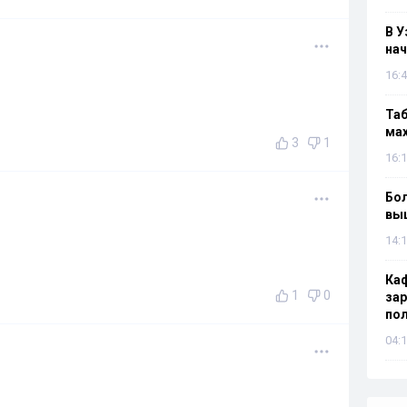
В У
нач
16:4
Таб
мах
3
1
16:1
Бол
вы
14:1
Каф
1
0
зар
по
04:1