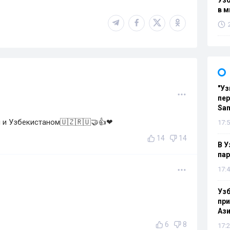
Узб
в м
"Уз
пер
Sa
 и Узбекистаном🇺🇿🇷🇺🤝👍❤
17:5
14
14
В У
па
17:4
Узб
пр
Ази
6
8
17:2