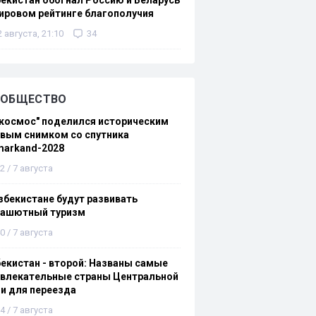
екистан обогнал Россию и Беларусь
ировом рейтинге благополучия
2 августа, 21:10
34
ОБЩЕСТВО
космос" поделился историческим
вым снимком со спутника
markand-2028
2 / 7 августа
збекистане будут развивать
рашютный туризм
0 / 7 августа
екистан - второй: Названы самые
ивлекательные страны Центральной
и для переезда
4 / 7 августа