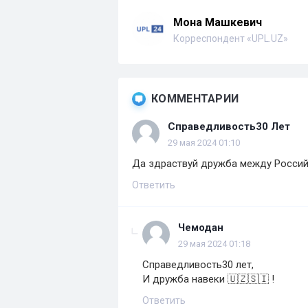
Мона Машкевич
Корреспондент «UPL.UZ»
КОММЕНТАРИИ
Справедливость30 Лет
29 мая 2024 01:10
Да здраствуй дружба между Россий
Ответить
Чемодан
29 мая 2024 01:18
Справедливость30 лет,
И дружба навеки 🇺🇿🇸🇮 !
Ответить