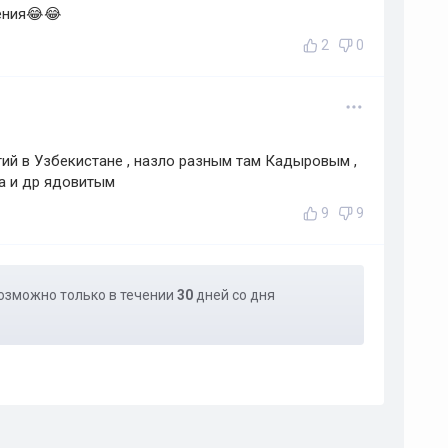
ения😂😂
2
0
ий в Узбекистане , назло разным там Кадыровым ,
ка и др ядовитым
9
9
озможно только в течении
30
дней со дня