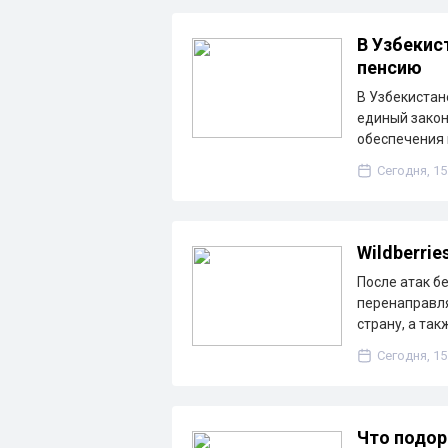
В Узбекис
пенсию
В Узбекистан
единый закон
обеспечения
Сегодня, 15
Wildberri
После атак бе
перенаправля
страну, а так
Сегодня, 15
Что подор