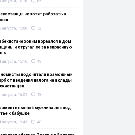
3 августа, 10:18
85
екистанцы не хотят работать в
ссии
6 августа, 15:08
52
збекистане хоким ворвался в дом
щины и отругал ее за некрасивую
знь
4 августа, 15:16
49
ономисты подсчитали возможный
рб от введения налога на вклады
екистанцев
1 августа, 16:31
48
ашкенте пьяный мужчина лез под
тье к бабушке
4 августа, 19:43
40