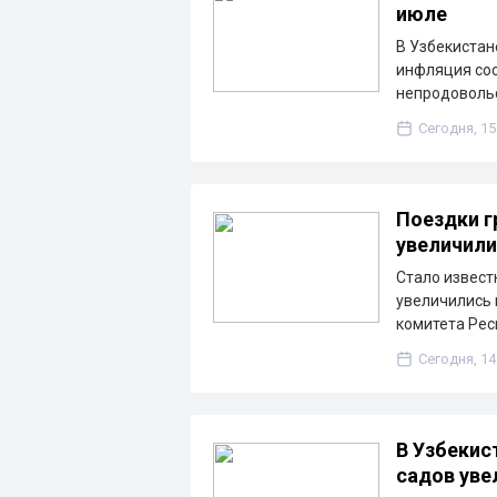
июле
В Узбекистан
инфляция сос
непродоволь
Сегодня, 15
Поездки г
увеличили
Стало извест
увеличились 
комитета Рес
Сегодня, 14
В Узбекис
садов уве