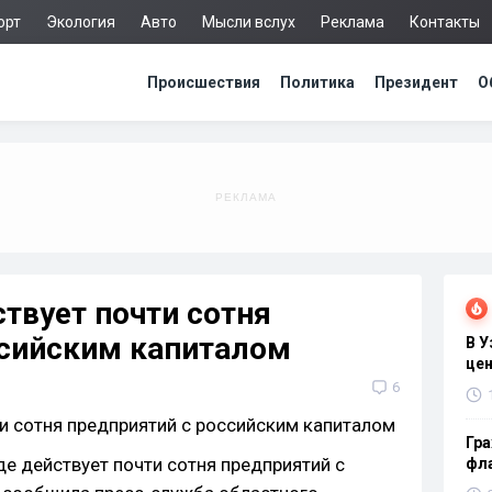
орт
Экология
Авто
Мысли вслух
Реклама
Контакты
Происшествия
Политика
Президент
О
твует почти сотня
ссийским капиталом
В 
цен
6
Гра
де действует почти сотня предприятий с
фла