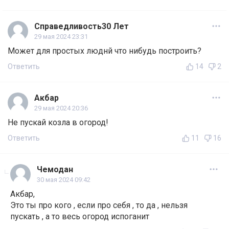
Справедливость30 Лет
29 мая 2024 23:31
Может для простых люднй что нибудь построить?
Ответить
14
2
Акбар
29 мая 2024 20:36
Не пускай козла в огород!
Ответить
11
16
Чемодан
30 мая 2024 09:42
Акбар,
Это ты про кого , если про себя , то да , нельзя
пускать , а то весь огород испоганит