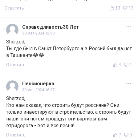
Ответить
13
13
Справедливость30 Лет
30 мая 2024 12:30
Sherzod,
Ты где был в Санкт Петербурге а в Россий был да нет
в Ташкенте😂😂
Ответить
4
4
Пенсионерка
30 мая 2024 16:37
Sherzod,
Кто вам сказал, что строить будут россияне? Они
только инвестируют в строительство, а строить будут
наши: они потом продадут эти вартиры вам
втридорога - вот и вся песня!
Ответить
7
0