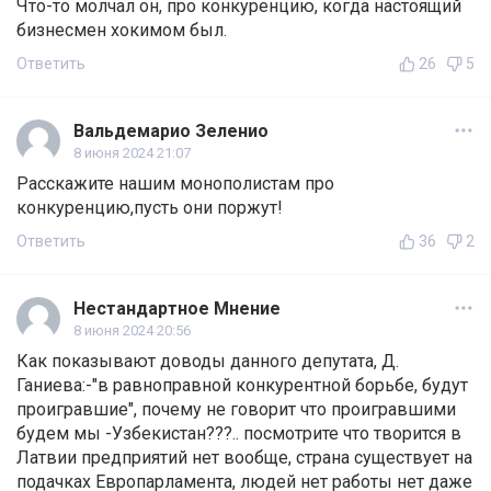
Что-то молчал он, про конкуренцию, когда настоящий
бизнесмен хокимом был.
Ответить
26
5
Вальдемарио Зеленио
8 июня 2024 21:07
Расскажите нашим монополистам про
конкуренцию,пусть они поржут!
Ответить
36
2
Нестандартное Мнение
8 июня 2024 20:56
Как показывают доводы данного депутата, Д.
Ганиева:-"в равноправной конкурентной борьбе, будут
проигравшие", почему не говорит что проигравшими
будем мы -Узбекистан???.. посмотрите что творится в
Латвии предприятий нет вообще, страна существует на
подачках Европарламента, людей нет работы нет даже