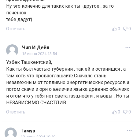
Ну это конечно для таких как ты -другое , за то
печенюх
тебе дадут)
Ответить
0
0
Чип И Дейл
15 июня 2024 13:54
Узбек Ташкентский,
Как ты был частью губернии , так ей и останишся , а
там хоть что провасглашайте.Сначало стань
незалежным от топливно энергетических ресурсов а
потом скачи и ори о величии языка древних обычиях
и отом что у тебя нет света,газа,нефти , и воды . Но ты
НЕЗАВИСИМО СЧАСТЛИВ
Ответить
0
0
Тимур
10 июня 2024 10:40