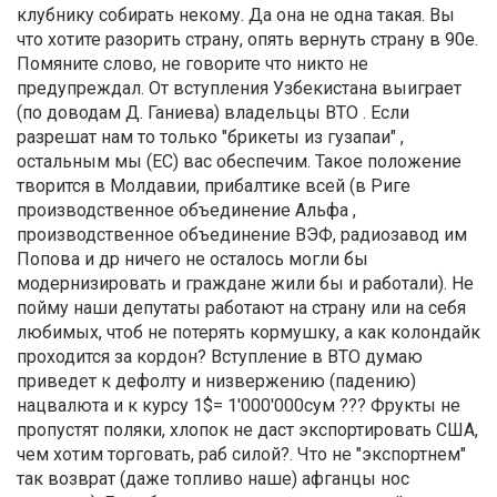
клубнику собирать некому. Да она не одна такая. Вы
что хотите разорить страну, опять вернуть страну в 90е.
Помяните слово, не говорите что никто не
предупреждал. От вступления Узбекистана выиграет
(по доводам Д. Ганиева) владельцы ВТО . Если
разрешат нам то только "брикеты из гузапаи" ,
остальным мы (ЕС) вас обеспечим. Такое положение
творится в Молдавии, прибалтике всей (в Риге
производственное объединение Альфа ,
производственное объединение ВЭФ, радиозавод им
Попова и др ничего не осталось могли бы
модернизировать и граждане жили бы и работали). Не
пойму наши депутаты работают на страну или на себя
любимых, чтоб не потерять кормушку, а как колондайк
проходится за кордон? Вступление в ВТО думаю
приведет к дефолту и низвержению (падению)
нацвалюта и к курсу 1$= 1'000'000сум ??? Фрукты не
пропустят поляки, хлопок не даст экспортировать США,
чем хотим торговать, раб силой?. Что не "экспортнем"
так возврат (даже топливо наше) афганцы нос