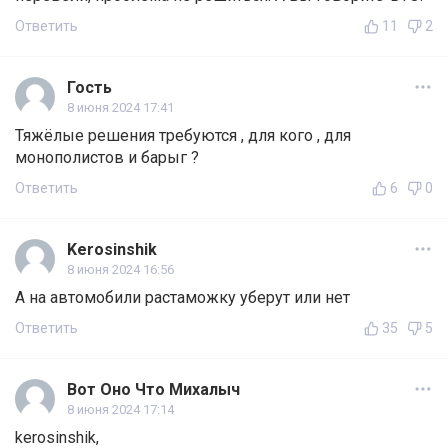
Ответить
11
2
Гость
8 июня 2024 17:41
Тяжёлые решения требуются , для кого , для
монополистов и барыг ?
Ответить
6
0
Kerosinshik
8 июня 2024 16:56
А на автомобили растаможку уберут или нет
Ответить
35
5
Вот Оно Что Михалыч
8 июня 2024 17:14
kerosinshik,