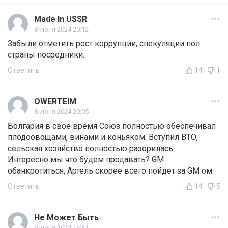
Made In USSR
8 июня 2024 20:12
Забыли отметить рост коррупции, спекуляции пол
страны посредники.
Ответить
14
1
OWERTEIM
8 июня 2024 20:05
Болгария в свое время Союз полностью обеспечивал
плодоовощами, винами и коньяком. Вступил ВТО,
сельская хозяйство полностью разорилась.
Интересно мы что будем продавать? GM
обанкротиться, Артель скорее всего пойдет за GM ом.
Ответить
14
5
Не Может Быть
9 июня 2024 16:31