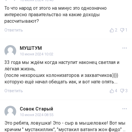
То что народ от этого на минус это однозначно
интересно правительство на какие доходы
рассчитывают?
Ответить
2
1
МУШТУМ
10 июня 2024 10:02
33 года мы ждём когда наступит наконец светлая и
лёгкая жизнь,
(после нехороших колонизаторов и захватчиков))))
которую ещё начал обещать иак, и вот нате опять....
Ответить
4
3
Совок Старый
10 июня 2024 08:55
Это ребята, ловушка! Это - сыр в мышеловке! Вот мы
кричим " мустакиллик", "мустакил ватанга жон фидо" ...