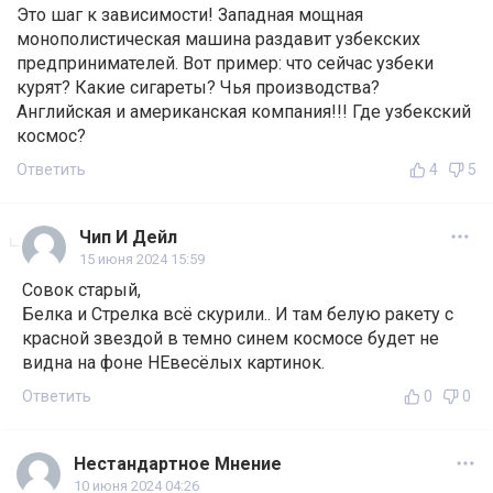
Это шаг к зависимости! Западная мощная
монополистическая машина раздавит узбекских
предпринимателей. Вот пример: что сейчас узбеки
курят? Какие сигареты? Чья производства?
Английская и американская компания!!! Где узбекский
космос?
Ответить
4
5
Чип И Дейл
15 июня 2024 15:59
Совок старый,
Белка и Стрелка всё скурили.. И там белую ракету с
красной звездой в темно синем космосе будет не
видна на фоне НЕвесёлых картинок.
Ответить
0
0
Нестандартное Мнение
10 июня 2024 04:26