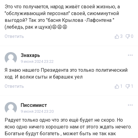
Это что получается, народ живёт своей жизнью, а
"обслуживающий персонал" своей, сиюминутной
выгодой? Так это "басня Крылова -Лафонтена "
(лебедь, рак и щука)😩😩😩
Ответить
3
0
Знахарь
9 июня 2024 23:22
Я знаю нашего Президента это только политический
ход. И волки сыты и барашек уел
Ответить
1
1
Писсимист
9 июня 2024 23:20
Радует только одно что это ещё будет не скоро. Но
ясно одно ничего хорошего нам от этого ждать нечего.
Богатые будут богатеть , может быть не так как