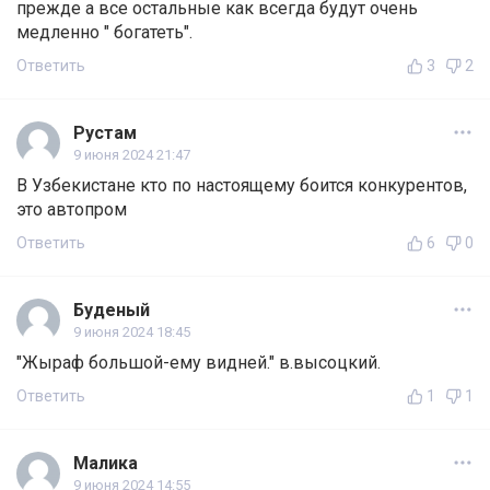
прежде а все остальные как всегда будут очень
медленно " богатеть".
Ответить
3
2
Рустам
9 июня 2024 21:47
В Узбекистане кто по настоящему боится конкурентов,
это автопром
Ответить
6
0
Буденый
9 июня 2024 18:45
"Жыраф большой-ему видней." в.высоцкий.
Ответить
1
1
Малика
9 июня 2024 14:55