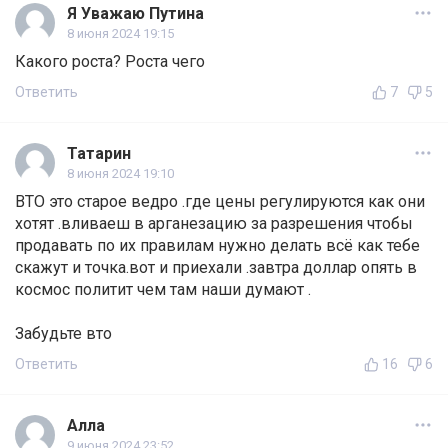
Я Уважаю Путина
8 июня 2024 19:15
Какого роста? Роста чего
Ответить
7
5
Татарин
8 июня 2024 19:10
ВТО это старое ведро .где цены регулируются как они
хотят .вливаеш в арганезацию за разрешения чтобы
продавать по их правилам нужно делать всё как тебе
скажут и точка.вот и приехали .завтра доллар опять в
космос политит чем там наши думают .
Забудьте вто
Ответить
16
6
Алла
9 июня 2024 23:52