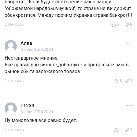
ваоротят). Если будет повторение как с нашей
"обожаемой народом внучкой", то страна не выдержит
обанкротится. Между прочим Украина страна банкрот!!!
Ответить
25
8
Алла
9 июня 2024 23:51
Нестандартное мнение,
Все правильно пишете,добавлю - и превратится мы в
рынок сбыта залежалого товара.
Ответить
1
1
Г1234
8 июня 2024 20:21
Ну монополия все равно будет,
Ответить
5
1