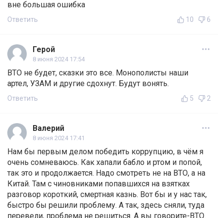
вне большая ошибка
Ответить
10
6
Герой
8 июня 2024 17:54
ВТО не будет, сказки это все. Монополисты наши
артел, УЗАМ и другие сдохнут. Будут вонять.
Ответить
5
2
Валерий
8 июня 2024 17:41
Нам бы первым делом победить коррупцию, в чём я
очень сомневаюсь. Как хапали бабло и ртом и попой,
так это и продолжается. Надо смотреть не на ВТО, а на
Китай. Там с чиновниками попавшихся на взятках
разговор короткий, смертная казнь. Вот бы и у нас так,
быстро бы решили проблему. А так, здесь сняли, туда
перевели, проблема не решиться. А вы говорите-ВТО.