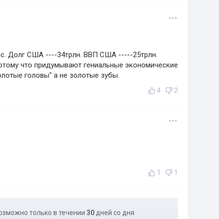
. Долг США ----34трлн. ВВП США -----25трлн.
Потому что придумывают гениальные экономические
золотые головы" а не золотые зубы.
4
2
1
1
озможно только в течении
30
дней со дня