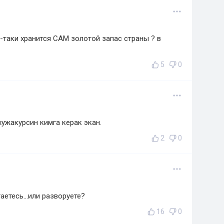
-таки хранится САМ золотой запас страны ? в
5
0
хужакурсин кимга керак экан.
2
0
аетесь...или разворуете?
16
0