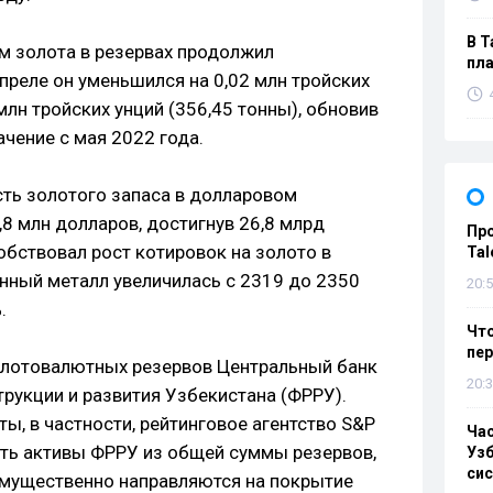
В Т
ём золота в резервах продолжил
пла
преле он уменьшился на 0,02 млн тройских
 млн тройских унций (356,45 тонны), обновив
чение с мая 2022 года.
сть золотого запаса в долларовом
,8 млн долларов, достигнув 26,8 млрд
Пр
обствовал рост котировок на золото в
Tal
енный металл увеличилась с 2319 до 2350
20:5
.
Что
пе
золотовалютных резервов Центральный банк
20:3
рукции и развития Узбекистана (ФРРУ).
, в частности, рейтинговое агентство S&P
Ча
чать активы ФРРУ из общей суммы резервов,
Узб
си
имущественно направляются на покрытие