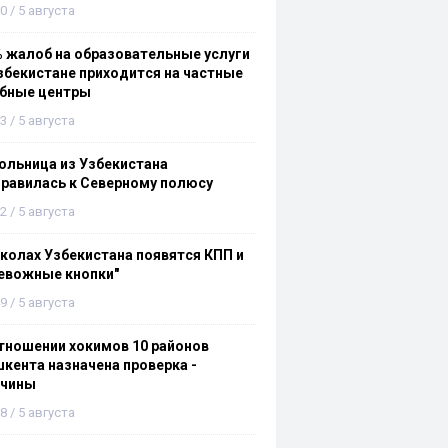
0 / 5 августа
 жалоб на образовательные услуги
збекистане приходится на частные
ебные центры
3 / 5 августа
льница из Узбекистана
равилась к Северному полюсу
2 / 5 августа
колах Узбекистана появятся КПП и
евожные кнопки"
9 / 5 августа
тношении хокимов 10 районов
кента назначена проверка -
ичины
8 / 5 августа