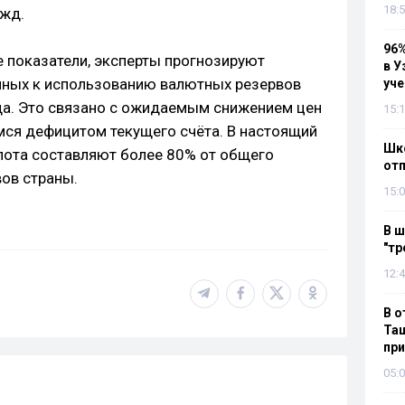
18:5
ужд.
96%
 показатели, эксперты прогнозируют
в У
пных к использованию валютных резервов
уч
да. Это связано с ожидаемым снижением цен
15:1
мся дефицитом текущего счёта. В настоящий
Шко
лота составляют более 80% от общего
отп
ов страны.
15:0
В ш
"тр
12:4
В о
Таш
пр
05:0