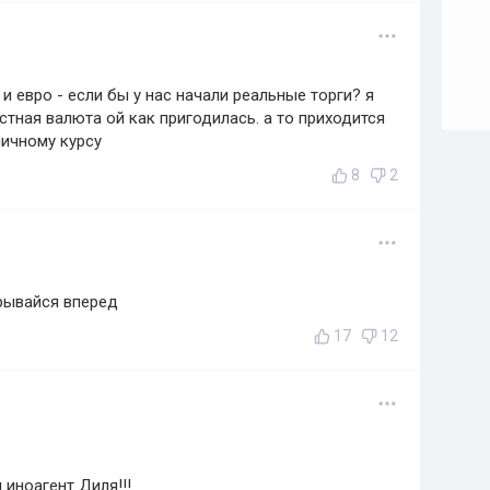
и евро - если бы у нас начали реальные торги? я
стная валюта ой как пригодилась. а то приходится
ничному курсу
8
2
ырывайся вперед
17
12
 иноагент Диля!!!