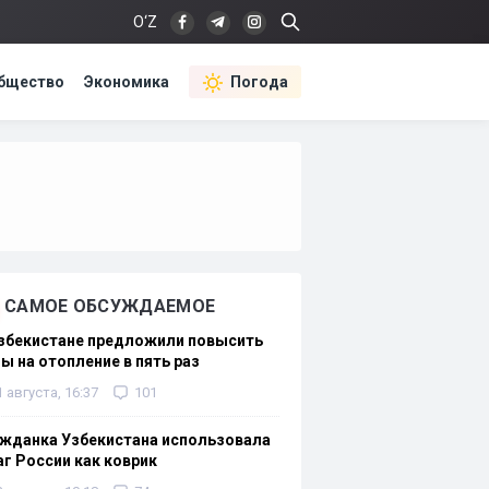
O‘Z
бщество
Экономика
Погода
САМОЕ ОБСУЖДАЕМОЕ
Узбекистане предложили повысить
ы на отопление в пять раз
1 августа, 16:37
101
жданка Узбекистана использовала
г России как коврик