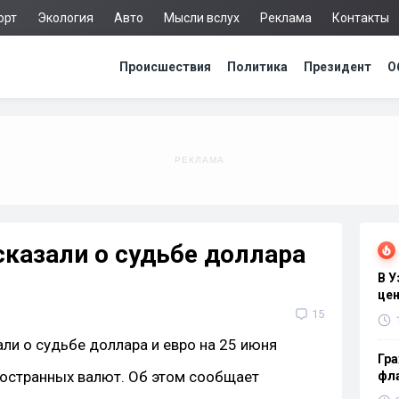
орт
Экология
Авто
Мысли вслух
Реклама
Контакты
Происшествия
Политика
Президент
О
сказали о судьбе доллара
В 
цен
15
Гра
ностранных валют. Об этом сообщает
фла