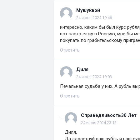
Мушуквой
24 июня 2024 19:46
интересно, каким бы был курс рубля 
вот часто езжу в Россию, мне бы ме
покупать по грабительскому пригра
Ответить
Диля
24 июня 2024 19:03
Печальная судьба у них. А рубль в
Ответить
Справедливость30 Лет
24 июня 2024 23:12
Диля,
Да здраствуй ваш рубль и наш сум