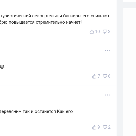
 туристический сезон,дельцы банкиры его снижают
брю повышается стремительно начнет!
10
3
😂
7
6
еревяним так и останется.Как его
9
2