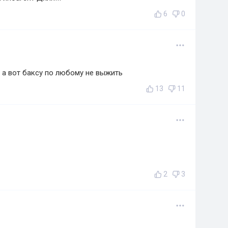
6
0
ь а вот баксу по любому не выжить
13
11
2
3