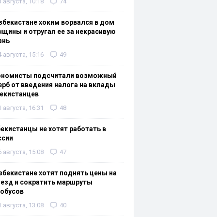
3 августа, 10:18
74
збекистане хоким ворвался в дом
щины и отругал ее за некрасивую
знь
4 августа, 15:16
49
ономисты подсчитали возможный
рб от введения налога на вклады
екистанцев
1 августа, 16:31
48
екистанцы не хотят работать в
ссии
6 августа, 15:08
47
збекистане хотят поднять цены на
езд и сократить маршруты
тобусов
1 августа, 13:08
40