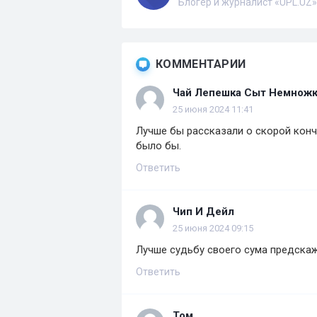
Блогер и журналист «UPL.UZ»
КОММЕНТАРИИ
Чай Лепешка Сыт Немнож
25 июня 2024 11:41
Лучше бы рассказали о скорой конч
было бы.
Ответить
Чип И Дейл
25 июня 2024 09:15
Лучше судьбу своего сума предскажи
Ответить
Том