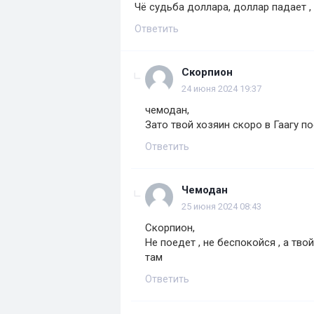
Чё судьба доллара, доллар падает , 
Ответить
Скорпион
24 июня 2024 19:37
чемодан,
Зато твой хозяин скоро в Гаагу по
Ответить
Чемодан
25 июня 2024 08:43
Скорпион,
Не поедет , не беспокойся , а тво
там
Ответить