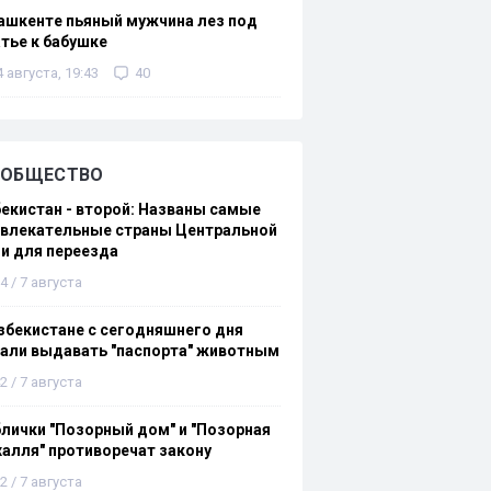
ашкенте пьяный мужчина лез под
тье к бабушке
4 августа, 19:43
40
ОБЩЕСТВО
екистан - второй: Названы самые
ивлекательные страны Центральной
и для переезда
4 / 7 августа
збекистане с сегодняшнего дня
али выдавать "паспорта" животным
2 / 7 августа
лички "Позорный дом" и "Позорная
алля" противоречат закону
2 / 7 августа