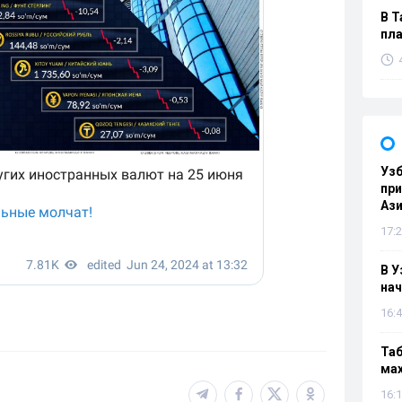
В Т
пла
Узб
пр
Ази
17:2
В У
нач
16:4
Таб
мах
16:1