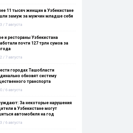
ее 11 тысяч женщин в Узбекистане
шли замуж за мужчин младше себя
3 / 7 августа
е и рестораны Узбекистана
аботали почти 127 трлн сумов за
лгода
2 / 7 августа
ести городах Ташобласти
динально обновят систему
щественного транспорта
0 / 6 августа
суждают: За некоторые нарушения
ители в Узбекистане могут
иться автомобиля на год
3 / 6 августа