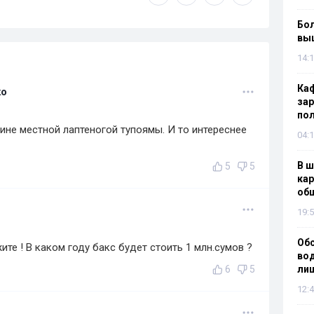
Бол
вы
14:1
Каф
ко
зар
по
ине местной лаптеногой тупоямы. И то интереснее
04:1
В ш
5
5
кар
об
19:5
Об
те ! В каком году бакс будет стоить 1 млн.сумов ?
вод
6
5
лиш
12:4