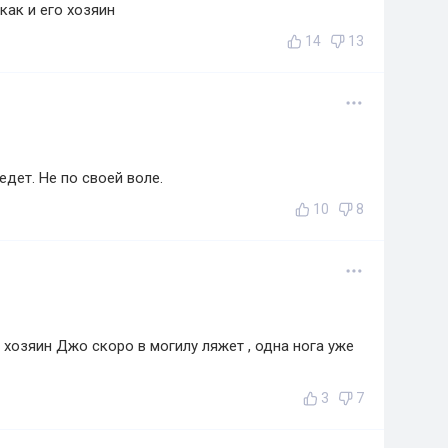
как и его хозяин
14
13
едет. Не по своей воле.
10
8
й хозяин Джо скоро в могилу ляжет , одна нога уже
3
7