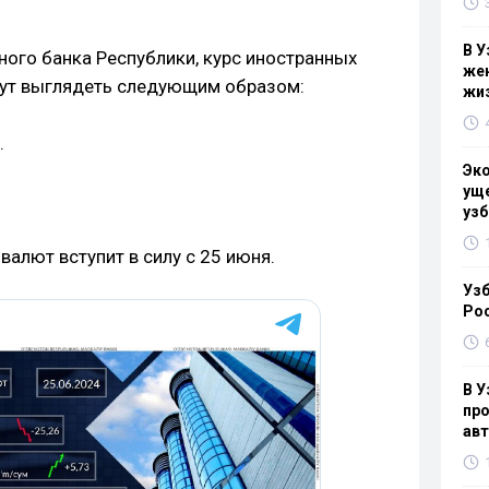
В У
ого банка Республики, курс иностранных
жен
дут выглядеть следующим образом:
жи
.
Эк
уще
узб
алют вступит в силу с 25 июня.
Узб
Ро
В У
про
ав