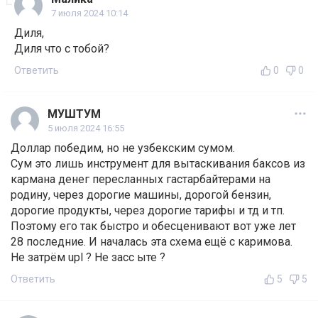
7 июля 2024 10:14
Диля,
Диля что с тобой?
Ответить
0
0
МУШТУМ
5 июля 2024 16:55
Доллар победим, но не узбекским сумом.
Сум это лишь инструмент для вытаскивания баксов из
кармана денег пересланных гастарбайтерами на
родину, через дорогие машины, дорогой бензин,
дорогие продукты, через дорогие тарифы и тд и тп.
Поэтому его так быстро и обесценивают вот уже лет
28 последние. И началась эта схема ещё с каримова.
Не затрём upl ? Не засс ыте ?
Ответить
5
5