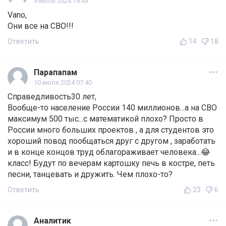
9 июля 2024 19:43
Vano,
Они все на СВО!!!
Ответить
14
18
Парапапам
10 июля 2024 07:40
Справедливость30 лет,
Вообще-то население России 140 миллионов...а на СВО
максимум 500 тыс...с математикой плохо? Просто в
России много больших проектов , а для студентов это
хороший повод пообщаться друг с другом , заработать
и в конце концов труд облагораживает человека...😂
класс! Будут по вечерам картошку печь в костре, петь
песни, танцевать и дружить. Чем плохо-то?
Ответить
23
6
Аналитик