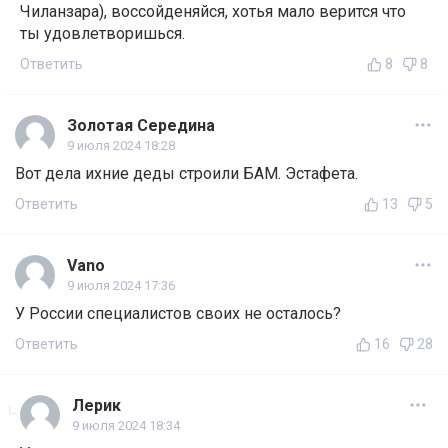
Чиланзара), воссойденяйся, хотья мало верится что
ты удовлетворишься.
Ответить
8
8
Золотая Середина
9 июля 2024 18:28
Вот дела ихние деды строили БАМ. Эстафета.
Ответить
13
5
Vano
9 июля 2024 17:36
У России специалистов своих не осталось?
Ответить
16
28
Лерик
9 июля 2024 18:34