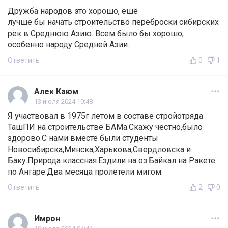
Дружба народов это хорошо, ешё
лучше бы начать строительство переброски сибирских
рек в Среднюю Азию. Всем было бы хорошо,
особенно народу Средней Азии.
Ответить
0
1
Алек Каюм
13 июля 2024 10:48
Я участвовал в 1975г летом в составе стройотряда
ТашПИ на строительстве БАМа.Скажу честно,было
здорово.С нами вместе были студенты
Новосибирска,Минска,Харькова,Свердловска и
Баку.Природа классная.Ездили на оз.Байкал на Ракете
по Ангаре.Два месяца пролетели мигом.
Ответить
2
0
Имрон