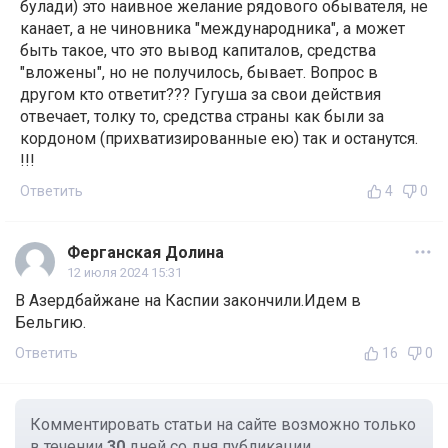
булади) это наивное желание рядового обывателя, не
канает, а не чиновника "международника", а может
быть такое, что это вывод капиталов, средства
"вложены", но не получилось, бывает. Вопрос в
другом кто ответит??? Гугуша за свои действия
отвечает, толку то, средства страны как были за
кордоном (прихватизированные ею) так и останутся.
!!!
Ответить
4
0
Ферганская Долина
12 июля 2024 15:31
В Азердбайжане на Каспии закончили.Идем в
Бельгию.
Ответить
16
0
Комментировать статьи на сайте возможно только
в течении
30
дней со дня публикации.