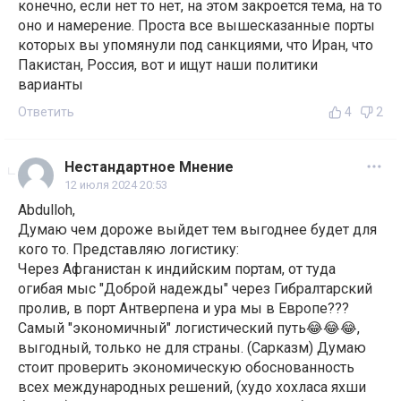
конечно, если нет то нет, на этом закроется тема, на то
оно и намерение. Проста все вышесказанные порты
которых вы упомянули под санкциями, что Иран, что
Пакистан, Россия, вот и ищут наши политики
варианты
Ответить
4
2
Нестандартное Мнение
12 июля 2024 20:53
Abdulloh,
Думаю чем дороже выйдет тем выгоднее будет для
кого то. Представляю логистику:
Через Афганистан к индийским портам, от туда
огибая мыс "Доброй надежды" через Гибралтарский
пролив, в порт Антверпена и ура мы в Европе???
Самый "экономичный" логистический путь😂😂😂,
выгодный, только не для страны. (Сарказм) Думаю
стоит проверить экономическую обоснованность
всех международных решений, (худо хохласа яхши