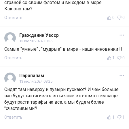
страной со своим флотом и выходом в море.
Как оно там?
Ответить
0
0
Гражданин Узсср
13 июля 2024 10:36
Самые "умные" , "мудрые" в мире - наши чиновники !!
Ответить
1
0
Парапапам
13 июля 2024 08:25
Сидят там наверху и пузыри пускают! И чем больше
нас будут вытягивать во всякие вто-шмто тем чаще
будут расти тарифы на все, а мы будем более
"счастливыми"!
Ответить
1
1