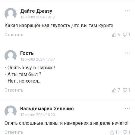
Дайте Джазу
12 июля 2024 19:12
Какая извращённая глупость ,что вы там курите
Ответить
6
1
Гость
12 июля 2024 17:37
- Опять хочу в Париж !
- А ты там был ?
- Нет , но хотел...
Ответить
7
1
Вальдемарио Зеленио
12 июля 2024 16:20
Опять сплошные планы и намерения,а на деле ничего!
Ответить
11
1