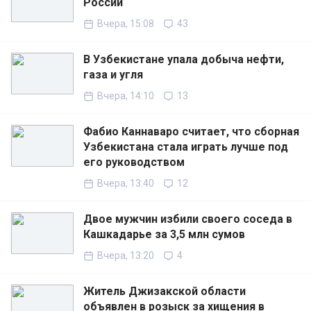
России
Вчера, 15:08
43
В Узбекистане упала добыча нефти,
газа и угля
Вчера, 14:10
13
Фабио Каннаваро считает, что сборная
Узбекистана стала играть лучше под
его руководством
Вчера, 13:40
12
Двое мужчин избили своего соседа в
Кашкадарье за 3,5 млн сумов
Вчера, 13:20
4
Житель Джизакской области
объявлен в розыск за хищения в