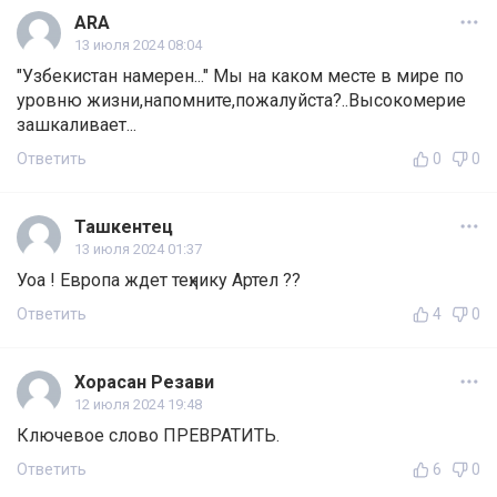
ARA
13 июля 2024 08:04
"Узбекистан намерен..." Мы на каком месте в мире по
уровню жизни,напомните,пожалуйста?..Высокомерие
зашкаливает...
Ответить
0
0
Ташкентец
13 июля 2024 01:37
Уоа ! Европа ждет теҳнику Артел ??
Ответить
4
0
Хорасан Резави
12 июля 2024 19:48
Ключевое слово ПРЕВРАТИТЬ.
Ответить
6
0