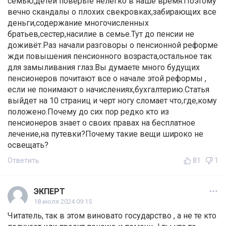
семью,детей поверьте нелегко в наше время.Поэтому
вечно скандалы о плохих свекровках,забирающих все
деньги,содержание многочисленных
братьев,сестер,насилие в семье.Тут до пенсии не
доживёт.Раз начали разговоры о пенсионной реформе
жди повышения пенсионного возраста,остальное так
для замыливания глаз.Вы думаете много будущих
пенсионеров почитают все о начале этой реформы ,
если не понимают о начислениях,бухгалтерию.Статья
выйдет на 10 страниц и черт ногу сломает что,где,кому
положено.Почему до сих пор редко кто из
пенсионеров знает о своих правах на бесплатное
лечение,на путевки?Почему такие вещи широко не
освещать?
Ответить
81
1
ЭКПЕРТ
18 июля 2024 09:15
Читатель, так в этом виновато государство , а не те кто