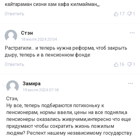
кайтараман сизни хам хафа килмайман,,,
Ответить
17
1
Стэн
18 июля 2024 20:04
Растратили... и теперь нужна реформа, чтоб закрыть
дыру, теперь и в пенсионном фонде
Ответить
16
1
Замира
19 июля 2024 07:18
Стэн,
Ну все, теперь подбираются потихоньку к
пенсионерам, нормы ввели, цены на все подняли,а
пенсионеры оказались живучими,интересно что еще
придумают чтобы сократить жизнь пожилым
людям? Респект нашему независимому государству.