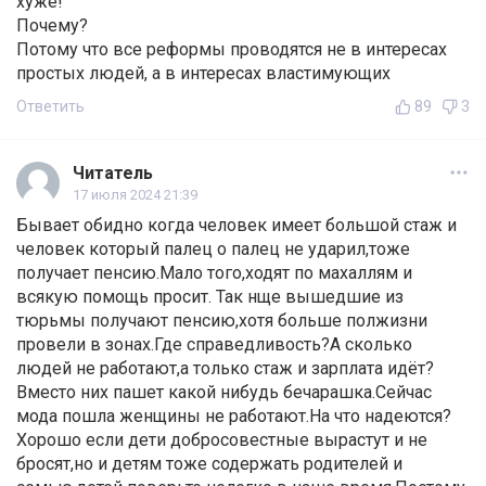
хуже!
Почему?
Потому что все реформы проводятся не в интересах
простых людей, а в интересах властимующих
Ответить
89
3
Читатель
17 июля 2024 21:39
Бывает обидно когда человек имеет большой стаж и
человек который палец о палец не ударил,тоже
получает пенсию.Мало того,ходят по махаллям и
всякую помощь просит. Так нще вышедшие из
тюрьмы получают пенсию,хотя больше полжизни
провели в зонах.Где справедливость?А сколько
людей не работают,а только стаж и зарплата идёт?
Вместо них пашет какой нибудь бечарашка.Сейчас
мода пошла женщины не работают.На что надеются?
Хорошо если дети добросовестные вырастут и не
бросят,но и детям тоже содержать родителей и