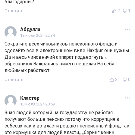
благодарны?
Ответить
7
1
Абдулла
18 июля 2024 22:34
Сократите всех чиновников пенсионного фонда и
сделайте все в электроннном виде Нахфиг они нужны
Да и весь чиновничий аппарат подвергнуть «
обрезанию» Зажрались ничего не делая На себя
любимых работают
Ответить
31
0
Кластер
18 июля 2024 20:59
Зная людей который на государству не работая
получают больше пенсию потому что коррупция в
собесах как и во власти решают пенсионный фонд так
это кормушка для людей власти,, ,,беринг кейин