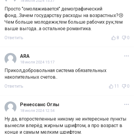
18 июля 2024 15:37
Просто "омолаживается" демографический
фонд...Зачем государству расходы на возрастных?😢
Чем больше молодежи,тем больше рабочих рук,тем
выше выгода...а остальное романтика.
Ответить
8
0
ARA
18 июля 2024 15:17
Прикол,добровольная система обязательных
накопительных счетов..
Ответить
11
0
Ренессанс Оглы
18 июля 2024 12:54
Ну да, второстепенные никому не интересные пункты
вынесли вперёд жирным шрифтом, а про возраст в
конце и самым мелким шрифтом.