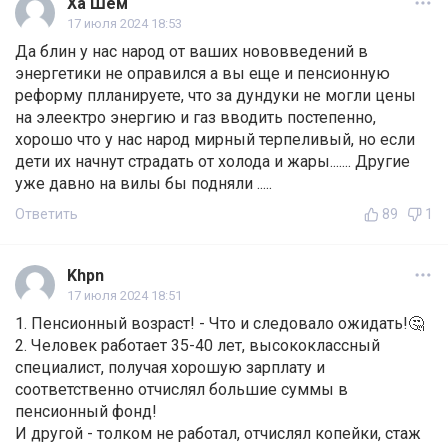
Ха Шем
17 июля 2024 18:53
Да блин у нас народ от ваших нововведений в
энергетики не оправился а вы еще и пенсионную
реформу плланируете, что за дундуки не могли цены
на элеектро энергию и газ вводить постепенно,
хорошо что у нас народ мирный терпеливый, но если
дети их начнут страдать от холода и жары....... Другие
уже давно на вилы бы подняли .....
Ответить
89
1
Khpn
17 июля 2024 18:51
1. Пенсионный возраст! - Что и следовало ожидать!🤔
2. Человек работает 35-40 лет, высококлассный
специалист, получая хорошую зарплату и
соответственно отчислял большие суммы в
пенсионный фонд!
И другой - толком не работал, отчислял копейки, стаж