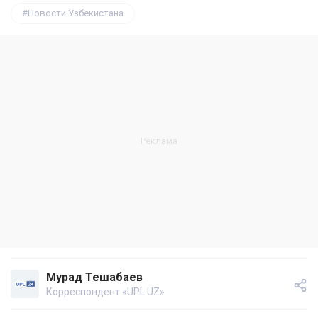
Новости Узбекистана
Мурад Тешабаев
Корреспондент «UPL.UZ»