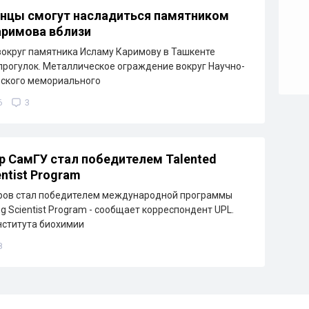
нцы смогут насладиться памятником
аримова вблизи
округ памятника Исламу Каримову в Ташкенте
прогулок. Металлическое ограждение вокруг Научно-
ьского мемориального
6
3
 СамГУ стал победителем Talented
ntist Program
ров стал победителем международной программы
g Scientist Program - сообщает корреспондент UPL.
нститута биохимии
8