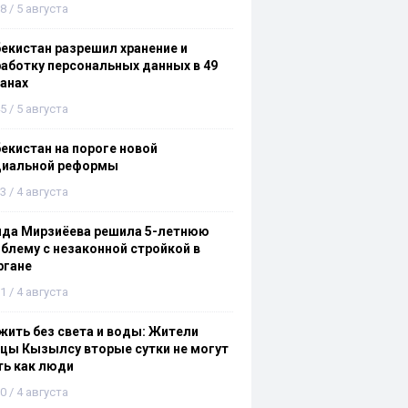
8 / 5 августа
екистан разрешил хранение и
аботку персональных данных в 49
анах
5 / 5 августа
екистан на пороге новой
циальной реформы
3 / 4 августа
ида Мирзиёева решила 5-летнюю
блему с незаконной стройкой в
ргане
1 / 4 августа
ить без света и воды: Жители
цы Кызылсу вторые сутки не могут
ть как люди
0 / 4 августа