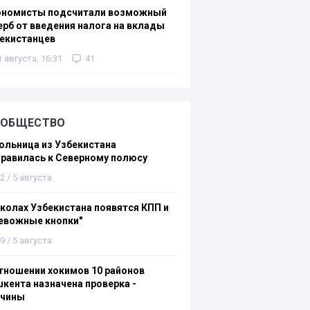
ономисты подсчитали возможный
рб от введения налога на вклады
екистанцев
1 августа, 16:31
41
ОБЩЕСТВО
льница из Узбекистана
равилась к Северному полюсу
2 / 5 августа
колах Узбекистана появятся КПП и
евожные кнопки"
9 / 5 августа
тношении хокимов 10 районов
кента назначена проверка -
ичины