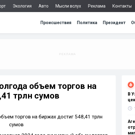
орт
Экология
Авто
Мысли вслух
Реклама
Контакты
Происшествия
Политика
Президент
О
полгода объем торгов на
,41 трлн сумов
В 
цен
Аге
отр
миг