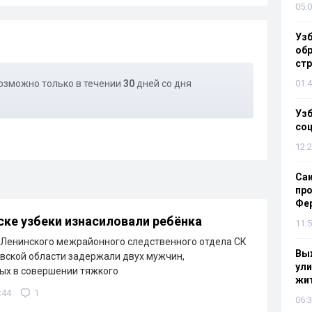
05:0
Узб
обр
стр
озможно только в течении
30
дней со дня
01:4
Узб
со
12:2
Са
про
Фе
ске узбеки изнасиловали ребёнка
11:5
Ленинского межрайонного следственного отдела СК
Выж
вской области задержали двух мужчин,
ули
ых в совершении тяжкого
жи
:44
1
06:3