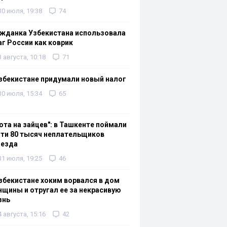
30 июля, 19:38
74
жданка Узбекистана использовала
г России как коврик
3 августа, 10:18
71
збекистане придумали новый налог
30 июля, 15:34
65
ота на зайцев": в Ташкенте поймали
ти 80 тысяч неплательщиков
оезда
31 июля, 19:25
46
збекистане хоким ворвался в дом
щины и отругал ее за некрасивую
знь
4 августа, 15:16
42