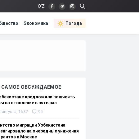
O‘Z
бщество
Экономика
Погода
САМОЕ ОБСУЖДАЕМОЕ
Узбекистане предложили повысить
ы на отопление в пять раз
1 августа, 16:37
95
нтство миграции Узбекистана
еагировало на очередные унижения
рантов в Москве