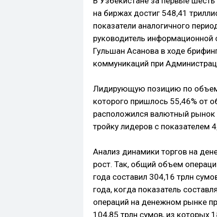
В Узбекистане за первые шесть
на биржах достиг 548,41 трилли
показатели аналогичного перио
руководитель информационной 
Гульшан Асанова в ходе брифин
коммуникаций при Администрац
Лидирующую позицию по объему
которого пришлось 55,46% от о
расположился валютный рынок 
тройку лидеров с показателем 4
Анализ динамики торгов на де
рост. Так, общий объем операци
года составил 304,16 трлн сумо
года, когда показатель составл
операций на денежном рынке п
104,85 трлн сумов, из которых 