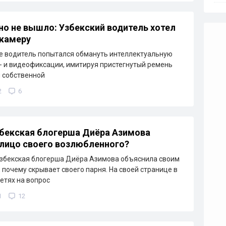
но не вышло: Узбекский водитель хотел
 камеру
е водитель попытался обмануть интеллектуальную
- и видеофиксации, имитируя пристегнутый ремень
 собственной
2
6
бекская блогерша Диёра Азимова
лицо своего возлюбленного?
збекская блогерша Диёра Азимова объяснила своим
 почему скрывает своего парня. На своей странице в
етях на вопрос
1
12