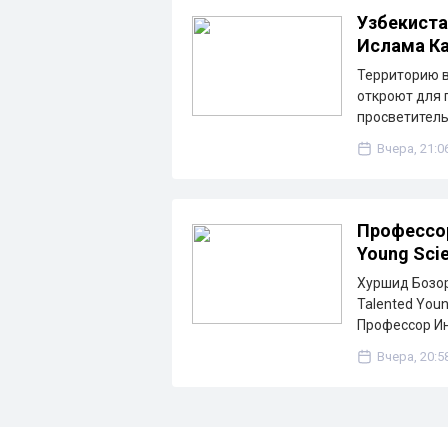
Узбекиста
Ислама К
Территорию в
откроют для 
просветител
Вчера, 21:0
Профессор
Young Scie
Хуршид Бозо
Talented Youn
Профессор И
Вчера, 20:5