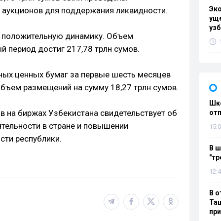
Эк
 аукционов для поддержания ликвидности.
уще
узб
 положительную динамику. Объем
й период достиг 217,78 трлн сумов.
ных ценных бумаг за первые шесть месяцев
бъем размещений на сумму 18,27 трлн сумов.
Шко
ов на биржах Узбекистана свидетельствует об
отп
тельности в стране и повышении
15:0
сти республики.
В ш
"тр
12:4
В о
Таш
пр