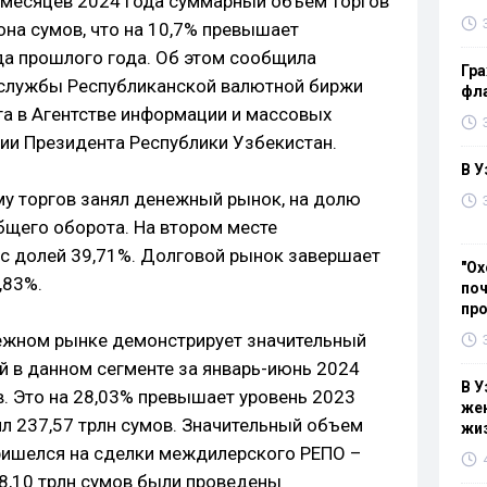
 месяцев 2024 года суммарный объем торгов
она сумов, что на 10,7% превышает
да прошлого года. Об этом сообщила
Гра
службы Республиканской валютной биржи
фла
га в Агентстве информации и массовых
ии Президента Республики Узбекистан.
В У
 торгов занял денежный рынок, на долю
бщего оборота. На втором месте
с долей 39,71%. Долговой рынок завершает
"Ох
,83%.
поч
пр
нежном рынке демонстрирует значительный
й в данном сегменте за январь-июнь 2024
В У
в. Это на 28,03% превышает уровень 2023
жен
ял 237,57 трлн сумов. Значительный объем
жи
ришелся на сделки междилерского РЕПО –
18,10 трлн сумов были проведены