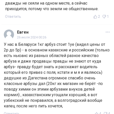
дважды не сеяли на одном месте, а сейчас
приходится, потому что земли не общественные.
Ответить
2
1
Евген
26 июля 2024 00:26
У нас в Беларуси 1кг арбуз стоит 1уе (видел цены от
2р до 5р) - в основном казахские и российские (только
есть ньюанс из разных областей разное качество
арбуза и даже продавцы правды не знают от куда
арбуз- правду будет знать и расскажет водитель
который его привез с поля, кстати и м я и являюсь)
дедушке из Дагестана огромное спасибо очень
классные арбузы дал (20кг их магазин не берёт -по
поводу химии он этими арбузами внуков детей
кормил) , казахстанским угощали хороший, а вот
узбекский не понравился, а волгоградский вообще
капец после него пить хочется,
Ответить
4
4