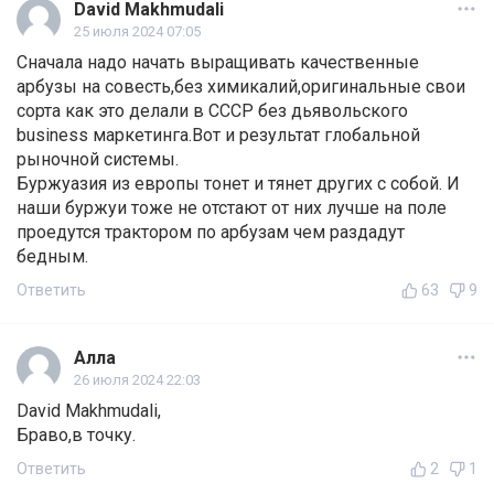
David Makhmudali
25 июля 2024 07:05
Сначала надо начать выращивать качественные
арбузы на совесть,без химикалий,оригинальные свои
сорта как это делали в СССР без дьявольского
business маркетинга.Вот и результат глобальной
рыночной системы.
Буржуазия из европы тонет и тянет других с собой. И
наши буржуи тоже не отстают от них лучше на поле
проедутся трактором по арбузам чем раздадут
бедным.
Ответить
63
9
Алла
26 июля 2024 22:03
David Makhmudali,
Браво,в точку.
Ответить
2
1