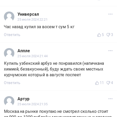
Универсал
25 июля 2024 22:21
Час назад купил за восем т сум 5 кг
Ответить
5
3
Аппле
25 июля 2024 21:44
Купиль узбекский арбуз не понравился (напичкана
химией, безвкуснный), буду ждать своих местных
курчумских который в августе поспеет
Ответить
11
4
Артур
25 июля 2024 21:35
Москва.на рынке покупаю.не смотрел сколько стоит