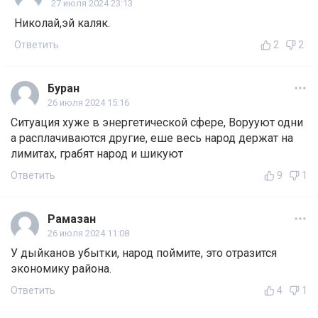
27 июля 2024 23:13
Николай,эй каляк.
Ответить
2
2
Буран
26 июля 2024 15:16
Ситуация хуже в энергетической сфере, Ворууют одни
а расплачиваются другие, еше весь народ держат на
лимитах, грабят народ и шикуют
Ответить
9
1
Рамазан
26 июля 2024 11:08
У дыйканов убытки, народ поймите, это отразится
экономику района.
Ответить
4
1