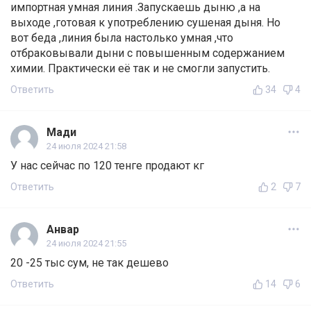
импортная умная линия .Запускаешь дыню ,а на
выходе ,готовая к употреблению сушеная дыня. Но
вот беда ,линия была настолько умная ,что
отбраковывали дыни с повышенным содержанием
химии. Практически её так и не смогли запустить.
Ответить
34
4
Мади
24 июля 2024 21:58
У нас сейчас по 120 тенге продают кг
Ответить
2
7
Анвар
24 июля 2024 21:55
20 -25 тыс сум, не так дешево
Ответить
14
6