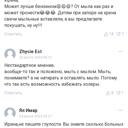
Ирина,
Может лучше бензином😩😩😩? От мыла как раз и
может пронести😂😂😂. Детям при запоре на хрена
свечи мыльные вставляли, а вы предлагаете
покушать, ну ну!!!
Ответить
18
7
Zhycie Est
26 июля 2024 06:31
Нестандартное мнение,
вообще-то так и положено, мыть с мылом. Мыть,
понимаете? а не натирать и оставлять мыло. Потому
что так есть возможность избежать холеры.
Ответить
8
1
Ял Имар
24 июля 2024 23:27
Ирина,не пишите глупости. Вы знаете сколько больных