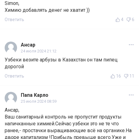
Simon,
Химию добавлять денег не хватит ))
Ответить
4
6
Ансар
24 июля 2024 21:12
Узбеки везите арбузы в Казахстан он там пипец
дорогой
Ответить
16
11
Папа Карло
25 июля 2024 08:59
Ансар,
Ваш санитарный контроль не пропустит продукты
напичканные химией.Сейчас узбеки это не те что
ранее,- простачки выращивающие всё на органике.На
дворе капитализм !Прибыль превыше всего.Уже и