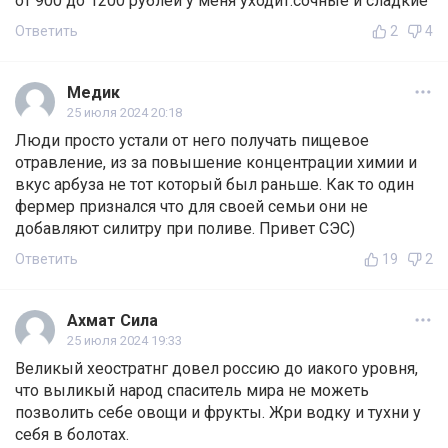
от 900 до 1200 рублей у меня уходит.сочные и сладкие
Ответить
2
4
Медик
25 июля 2024 20:18
Люди просто устали от него получать пищевое
отравление, из за повышение концентрации химии и
вкус арбуза не тот который был раньше. Как то один
фермер признался что для своей семьи они не
добавляют силитру при поливе. Привет СЭС)
Ответить
19
2
Ахмат Сила
25 июля 2024 19:33
Великый хеостратнг довел россию до иакого уровня,
что выликый народ спаситель мира не можеть
позволить себе овощи и фрукты. Жри водку и тухни у
себя в болотах.