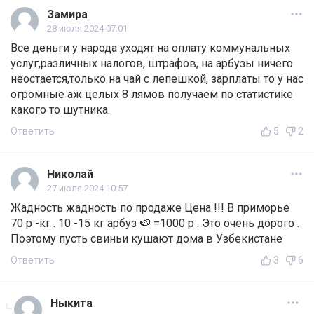
Замира
28 июля 2024 07:01
Все деньги у народа уходят на оплату коммунальных
услуг,различных налогов, штрафов, на арбузы ничего
неостается,только на чай с лепешкой, зарплаты то у нас
огромные аж целых 8 лямов получаем по статистике
какого то шутника.
Ответить
5
2
Николай
27 июля 2024 10:57
Жадность жадность по продаже Цена !!! В приморье
70 р -кг . 10 -15 кг арбуз 🍉 =1000 р . Это очень дорого .
Поэтому пусть свиньи кушают дома в Узбекистане
Ответить
3
6
Ныкита