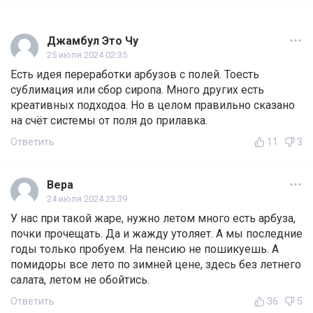
Джамбул Это Чу
25 июля 2024 02:35
Есть идея переработки арбузов с полей. Тоесть
сублимация или сбор сиропа. Много других есть
креативных подходоа. Но в целом правильно сказано
на счёт системы от поля до прилавка.
Ответить
11
3
Вера
24 июля 2024 23:39
У нас при такой жаре, нужно летом много есть арбуза,
почки прочещать. Да и жажду утоляет. А мы последние
годы только пробуем. На пенсию не пошикуешь. А
помидоры все лето по зимней цене, здесь без летнего
салата, летом не обойтись.
Ответить
36
5