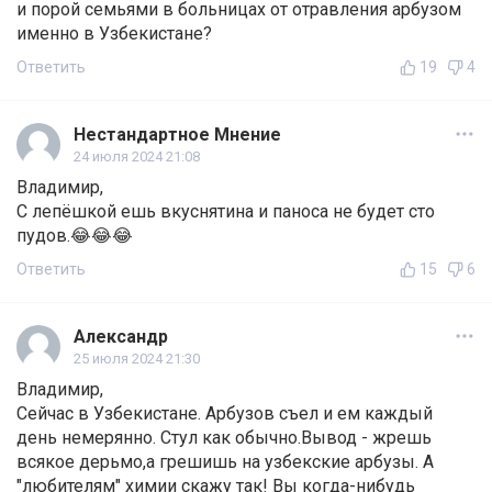
и порой семьями в больницах от отравления арбузом
именно в Узбекистане?
Ответить
19
4
Нестандартное Мнение
24 июля 2024 21:08
Владимир,
С лепёшкой ешь вкуснятина и паноса не будет сто
пудов.😂😂😂
Ответить
15
6
Александр
25 июля 2024 21:30
Владимир,
Сейчас в Узбекистане. Арбузов съел и ем каждый
день немерянно. Стул как обычно.Вывод - жрешь
всякое дерьмо,а грешишь на узбекские арбузы. А
"любителям" химии скажу так! Вы когда-нибудь