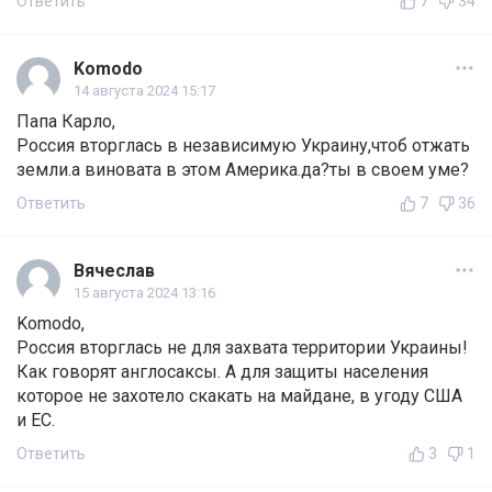
Ответить
7
34
Komodo
14 августа 2024 15:17
Папа Карло,
Россия вторглась в независимую Украину,чтоб отжать
земли.а виновата в этом Америка.да?ты в своем уме?
Ответить
7
36
Вячеслав
15 августа 2024 13:16
Komodo,
Россия вторглась не для захвата территории Украины!
Как говорят англосаксы. А для защиты населения
которое не захотело скакать на майдане, в угоду США
и ЕС.
Ответить
3
1