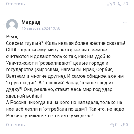
Ответить
9
33
Мадрид
16 августа 2024 13:58
Реал,
Совсем глупый? Жаль нельзя более жёстче сказать!
США - враг всему миру, которые ни с кем не
считаются и делают только так, как им удобно.
Уничтожают и "разваливают" целые города и
государства (Хиросима, Нагасаки, Ирак, Сербия,
Вьетнам и многие другие). И самое обидное, всё им
"с рук сходит". А "плоский" Запад "пляшет под их
дудку"! Они, реально, ставят весь мир под удар
ядерной войны!
А Россия никогда ни на кого не нападала, только на
неё всё лезли и "отгребали по щам"! Так что, не надо
Россию унижать - не твоего ума дело!
Ответить
0
0