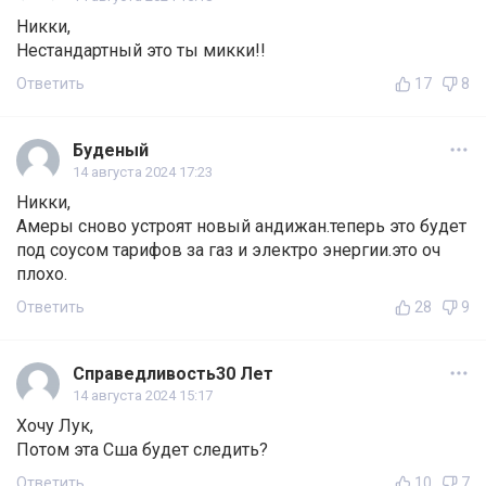
Никки,
Нестандартный это ты микки!!
Ответить
17
8
Буденый
14 августа 2024 17:23
Никки,
Амеры сново устроят новый андижан.теперь это будет
под соусом тарифов за газ и электро энергии.это оч
плохо.
Ответить
28
9
Справедливость30 Лет
14 августа 2024 15:17
Хочу Лук,
Потом эта Сша будет следить?
Ответить
10
7