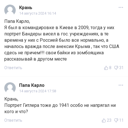
Крань
14 августа 2024 16:14
Папа Карло,
Я был в командировке в Киеве в 2009, тогда у них
портрет Бандеры висел в гос. учреждениях, в те
времена у них с Россией было все нормально, а
началось вражда после анексии Крыма , так что США
сдесь не причем!!! свои байки из зомбоящика
рассказывай в другом месте
Ответить
8
31
Папа Карло
14 августа 2024 17:58
Крань,
Портрет Гитлера тоже до 1941 особо не напрягал ни
кого и что?
Ответить
23
11