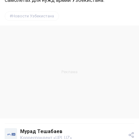
самолетах для нужд армии Узбекистана.
Новости Узбекистана
Мурад Тешабаев
Корреспондент «UPL.UZ»