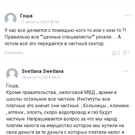
Гоша
17 августа 2024 08:58
У нас всё делается с помощью кого то или с кем то ?!
Правильно все ""ценные специалисты"" уехали...... А
потом всё это передаётся в частный сектор
Ответить
2
1
Svetlana Swetlana
18 августа 2024 08:32
Гоша,
Кроме правительства , налоговой МВД , армии и
школы остальное все частное. Институты все
платные это значит они частные. , больницы , клиники
, аптеки , элсеть, скоро водопровод и газ будут
частные. Напрашивается вопрос за что мы народ
платим налоги на имущество которое мы купили на
свои деньги за те деньги с которых платили налог и