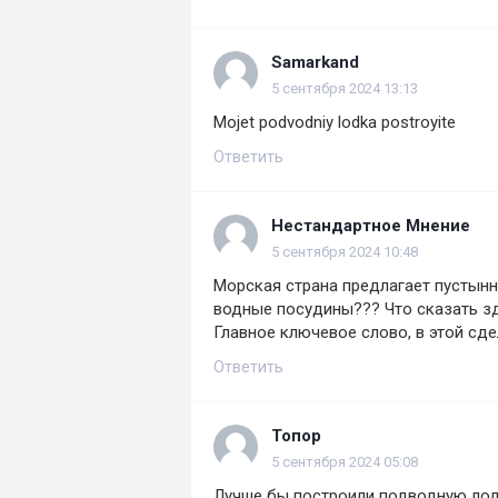
Samarkand
5 сентября 2024 13:13
Mojet podvodniy lodka postroyite
Ответить
Нестандартное Мнение
5 сентября 2024 10:48
Морская страна предлагает пустынн
водные посудины??? Что сказать зд
Главное ключевое слово, в этой сд
Ответить
Топор
5 сентября 2024 05:08
Лучше бы построили подводную лод