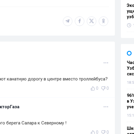
Эк
уще
узб
Ча
Узб
си
ают канатную дорогу в центре вместо троллейбуса?
18:5
0
0
96%
в У
кторГаза
уч
15:1
о берега Салара к Северному !
Шко
0
0