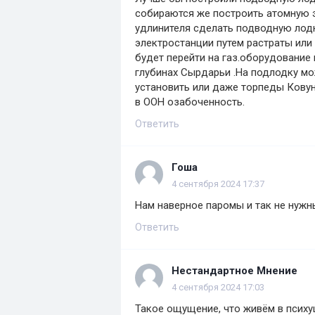
собираются же построить атомную 
удлинителя сделать подводную лодк
электростанции путем растраты или
будет перейти на газ.оборудование
глубинах Сырдарьи .На подлодку мо
установить или даже торпеды Ковун 
в ООН озабоченность.
Ответить
Гоша
4 сентября 2024 17:37
Нам наверное паромы и так не нуж
Ответить
Нестандартное Мнение
4 сентября 2024 17:03
Такое ощущение, что живём в психу