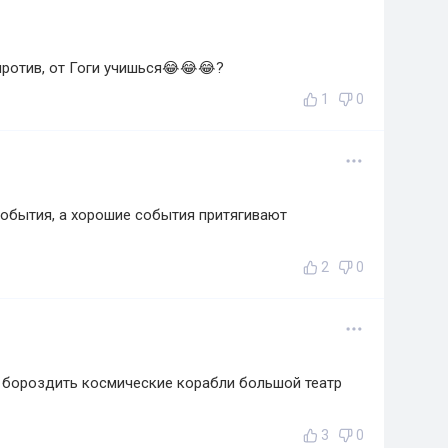
ротив, от Гоги учишься😂😂😂?
1
0
обытия, а хорошие события притягивают
2
0
 бороздить космические корабли большой театр
3
0