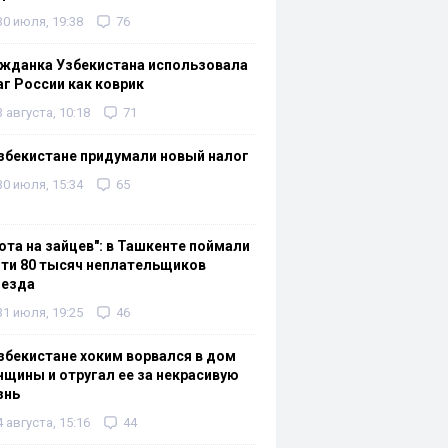
30 июля, 19:38
76
жданка Узбекистана использовала
г России как коврик
3 августа, 10:18
71
збекистане придумали новый налог
30 июля, 15:34
65
ота на зайцев": в Ташкенте поймали
ти 80 тысяч неплательщиков
оезда
31 июля, 19:25
46
збекистане хоким ворвался в дом
щины и отругал ее за некрасивую
знь
4 августа, 15:16
44