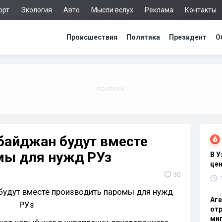
орт
Экология
Авто
Мысли вслух
Реклама
Контакты
Происшествия
Политика
Президент
О
байджан будут вместе
мы для нужд РУз
В 
цен
30
Аге
отр
миг