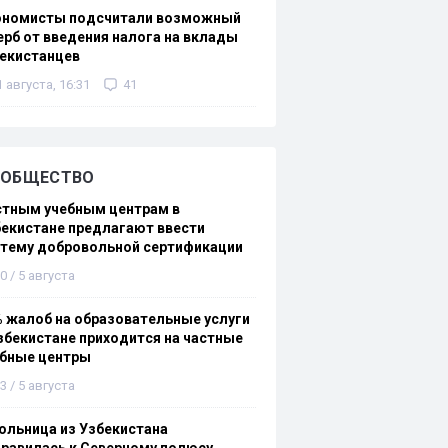
ономисты подсчитали возможный
рб от введения налога на вклады
екистанцев
1 августа, 16:31
41
ОБЩЕСТВО
стным учебным центрам в
екистане предлагают ввести
стему добровольной сертификации
0 / 5 августа
 жалоб на образовательные услуги
збекистане приходится на частные
ебные центры
3 / 5 августа
льница из Узбекистана