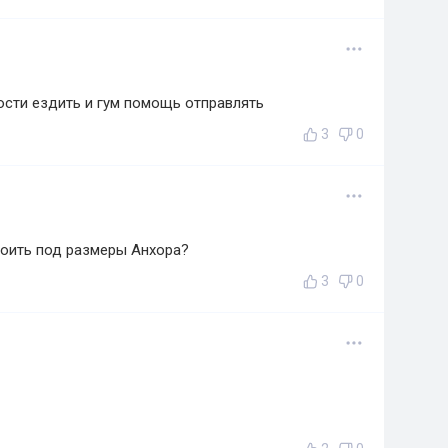
гости ездить и гум помощь отправлять
3
0
роить под размеры Анхора?
3
0