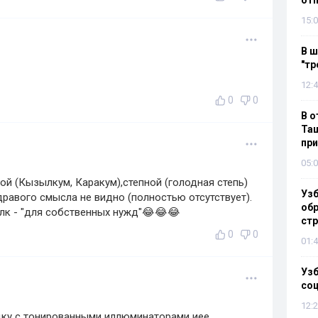
отп
15:0
В ш
"тр
12:4
0
0
В о
Таш
пр
05:0
ой (Кызылкум, Каракум),степной (голодная степь)
Узб
равого смысла не видно (полностью отсутствует).
обр
елк - "для собственных нужд"😂😂😂
стр
0
0
01:4
Узб
со
12:2
ку с тонированными иллюминаторами иее