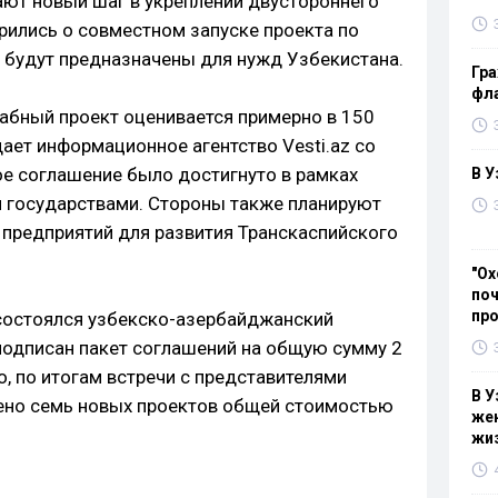
ют новый шаг в укреплении двустороннего
рились о совместном запуске проекта по
 будут предназначены для нужд Узбекистана.
Гра
фла
абный проект оценивается примерно в 150
ает информационное агентство Vesti.az со
е соглашение было достигнуто в рамках
В У
 государствами. Стороны также планируют
 предприятий для развития Транскаспийского
"Ох
поч
пр
 состоялся узбекско-азербайджанский
подписан пакет соглашений на общую сумму 2
, по итогам встречи с представителями
В У
щено семь новых проектов общей стоимостью
жен
жи