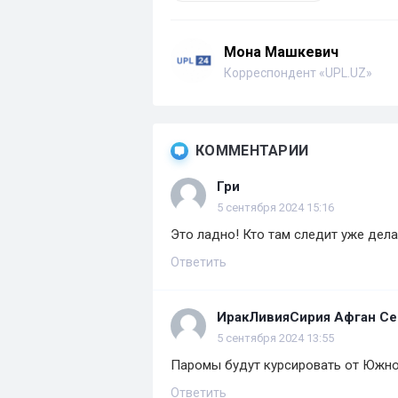
Мона Машкевич
Корреспондент «UPL.UZ»
КОММЕНТАРИИ
Гри
5 сентября 2024 15:16
Это ладно! Кто там следит уже дел
Ответить
ИракЛивияСирия Афган Се
5 сентября 2024 13:55
Паромы будут курсировать от Южног
Ответить