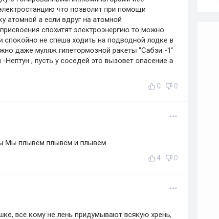
электростанцию что позволит при помощи
у атомной а если вдруг на атомной
 присвоения спохитят электроэнергию то можно
 и спокойно не спеша ходить на подводной лодке в
жно даже муляж гипетормозной ракеты "Сабзи -1"
-Нептун , пусть у соседей это вызовет опасение а
0
0
ны Мы плывём плывём и плывём
4
0
шке, все кому не лень придумывают всякую хрень,