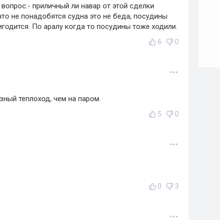
вопрос:- приличный ли навар от этой сделки
что не понадобятся судна это не беда, посудины
годится. По аралу когда то посудины тоже ходили.
6
0
ный теплоход, чем на паром.
5
0
0
3