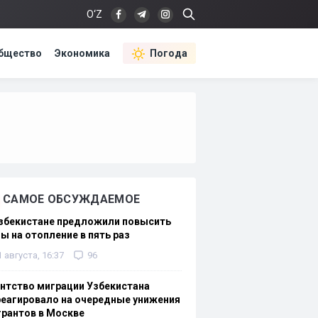
O‘Z
бщество
Экономика
Погода
САМОЕ ОБСУЖДАЕМОЕ
Узбекистане предложили повысить
ы на отопление в пять раз
1 августа, 16:37
96
нтство миграции Узбекистана
еагировало на очередные унижения
рантов в Москве