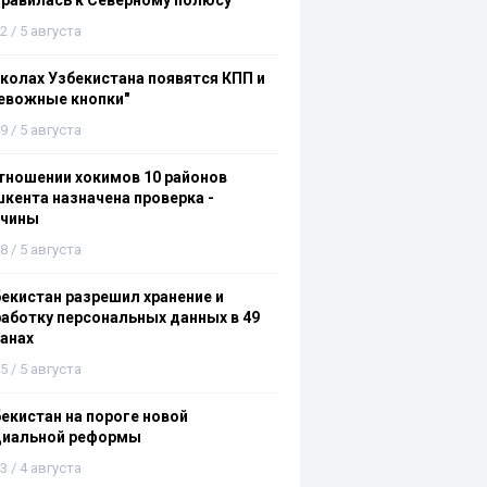
равилась к Северному полюсу
2 / 5 августа
колах Узбекистана появятся КПП и
евожные кнопки"
9 / 5 августа
тношении хокимов 10 районов
кента назначена проверка -
ичины
8 / 5 августа
екистан разрешил хранение и
аботку персональных данных в 49
анах
5 / 5 августа
екистан на пороге новой
циальной реформы
3 / 4 августа