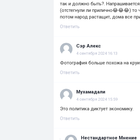
так и должно быть?. Напрашивается 
(отстегнули ли прилично😂😂😂) то 
потом народ растащит, дома все при
Ответить
Сэр Алекс
4 сентября 2024 16:13
Фотография больше похожа на круиз
Ответить
Мухамадали
4 сентября 2024 15:59
Это политика диктует экономику.
Ответить
Нестандартное Мнение