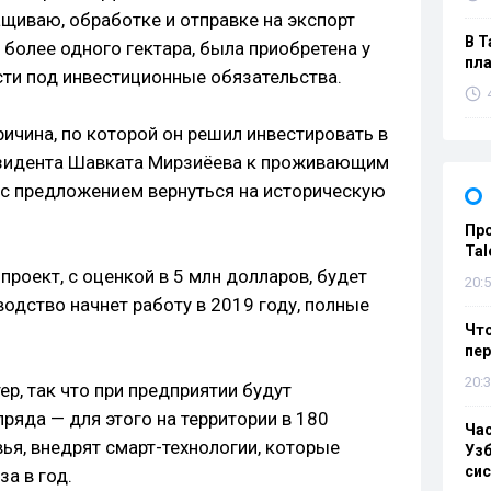
иваю, обработке и отправке на экспорт
В Т
более одного гектара, была приобретена у
пла
сти под инвестиционные обязательства.
ичина, по которой он решил инвестировать в
езидента Шавката Мирзиёева к проживающим
 с предложением вернуться на историческую
Пр
Tal
проект, с оценкой в 5 млн долларов, будет
20:5
водство начнет работу в 2019 году, полные
Что
пе
20:3
ер, так что при предприятии будут
ряда — для этого на территории в 180
Ча
ья, внедрят смарт-технологии, которые
Узб
си
а в год.