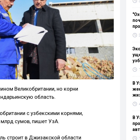
"Ох
поч
пр
Эк
уще
узб
В У
ином Великобритании, но корни
жен
жи
андарьинскую область.
обритании с узбекскими корнями,
В У
 млрд сумов, пишет УзА.
про
ав
ль строит в Джизакской области