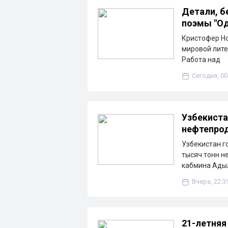
Детали, б
поэмы "Од
Кристофер Но
мировой лите
Работа над
Сегодня, 00
Узбекиста
нефтепрод
Узбекистан г
тысяч тонн н
кабмина Ады
Вчера, 22:3
21-летняя