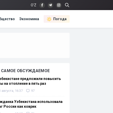
O‘Z
бщество
Экономика
Погода
САМОЕ ОБСУЖДАЕМОЕ
Узбекистане предложили повысить
ы на отопление в пять раз
1 августа, 16:37
97
жданка Узбекистана использовала
г России как коврик