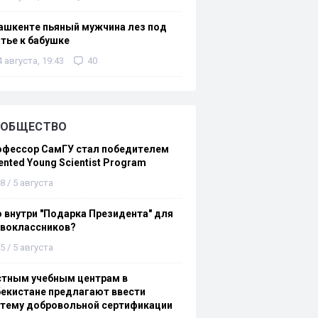
ашкенте пьяный мужчина лез под
тье к бабушке
4 августа, 19:43
40
ОБЩЕСТВО
офессор СамГУ стал победителем
ented Young Scientist Program
8 / 5 августа
 внутри "Подарка Президента" для
рвоклассников?
5 / 5 августа
стным учебным центрам в
екистане предлагают ввести
стему добровольной сертификации