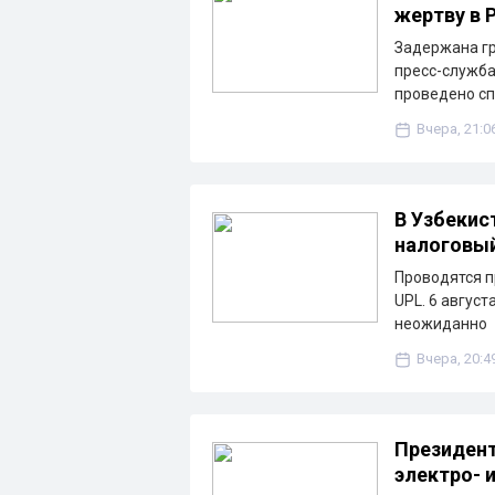
жертву в 
Задержана гр
пресс-служба
проведено с
Вчера, 21:0
В Узбекис
налоговы
Проводятся п
UPL. 6 август
неожиданно
Вчера, 20:4
Президент
электро- 