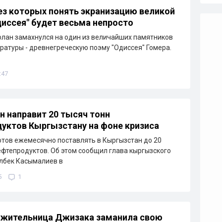
ез которых понять экранизацию великой
иссея" будет весьма непросто
лан замахнулся на один из величайших памятников
ратуры - древнегреческую поэму "Одиссея" Гомера.
:47
н направит 20 тысяч тонн
уктов Кыргызстану на фоне кризиса
отов ежемесячно поставлять в Кыргызстан до 20
ефтепродуктов. Об этом сообщил глава кыргызского
лбек Касымалиев в
5
1
 жительница Джизака заманила свою