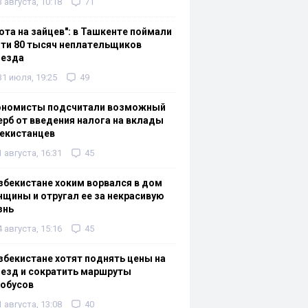
3 августа, 10:18
71
ота на зайцев": в Ташкенте поймали
ти 80 тысяч неплательщиков
оезда
31 июля, 19:25
49
ономисты подсчитали возможный
рб от введения налога на вклады
екистанцев
1 августа, 16:31
45
збекистане хоким ворвался в дом
щины и отругал ее за некрасивую
знь
4 августа, 15:16
45
збекистане хотят поднять цены на
езд и сократить маршруты
тобусов
1 августа, 13:08
40