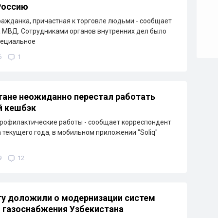
Россию
ажданка, причастная к торговле людьми - сообщает
 МВД. Сотрудниками органов внутренних дел было
пециальное
6
1
тане неожиданно перестал работать
й кешбэк
рофилактические работы - сообщает корреспондент
а текущего года, в мобильном приложении "Soliq"
9
12
у доложили о модернизации систем
и газоснабжения Узбекистана