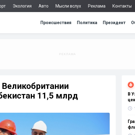
орт
Экология
Авто
Мысли вслух
Реклама
Контакты
Происшествия
Политика
Президент
О
в Великобритании
бекистан 11,5 млрд
В 
цен
Гра
фла