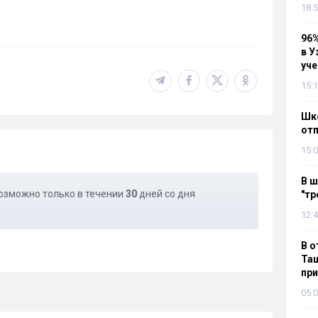
18:5
96%
в У
уч
15:1
Шко
отп
15:0
В ш
озможно только в течении
30
дней со дня
"тр
12:4
В о
Таш
пр
05:0