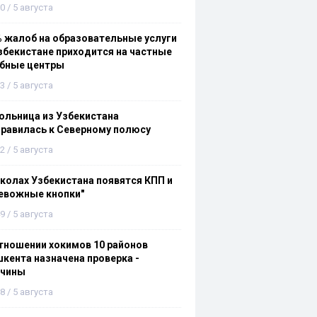
0 / 5 августа
 жалоб на образовательные услуги
збекистане приходится на частные
ебные центры
3 / 5 августа
льница из Узбекистана
равилась к Северному полюсу
2 / 5 августа
колах Узбекистана появятся КПП и
евожные кнопки"
9 / 5 августа
тношении хокимов 10 районов
кента назначена проверка -
ичины
8 / 5 августа