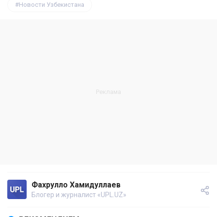
Новости Узбекистана
Фахрулло Хамидуллаев
Блогер и журналист «UPL.UZ»