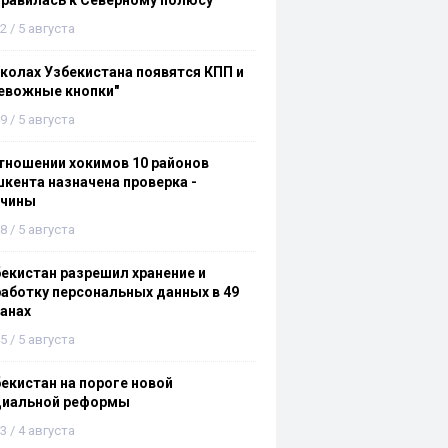
равилась к Северному полюсу
2 / 5 августа
колах Узбекистана появятся КПП и
евожные кнопки"
9 / 5 августа
тношении хокимов 10 районов
кента назначена проверка -
ичины
8 / 5 августа
екистан разрешил хранение и
аботку персональных данных в 49
анах
5 / 5 августа
екистан на пороге новой
циальной реформы
3 / 4 августа