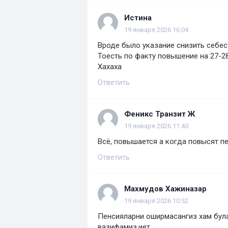
Истина
19 января 2026 16:04
Вроде было указание снизить себес
Тоесть по факту повышение на 27-2
Хахаха
Ответить
Феникс Транзит Ж
19 января 2026 11:40
Всё, повышается а когда повысят пе
Ответить
Махмудов Хажиназар
19 января 2026 10:52
Пенсияларни оширмасангиз хам бул
вазифамиз.иет