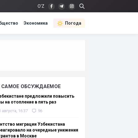
O‘Z
бщество
Экономика
Погода
САМОЕ ОБСУЖДАЕМОЕ
Узбекистане предложили повысить
ы на отопление в пять раз
1 августа, 16:37
96
нтство миграции Узбекистана
еагировало на очередные унижения
рантов в Москве