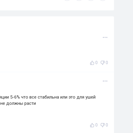
0
0
ции 5-6% что все стабильна или это для ушей
 не должны расти
0
0