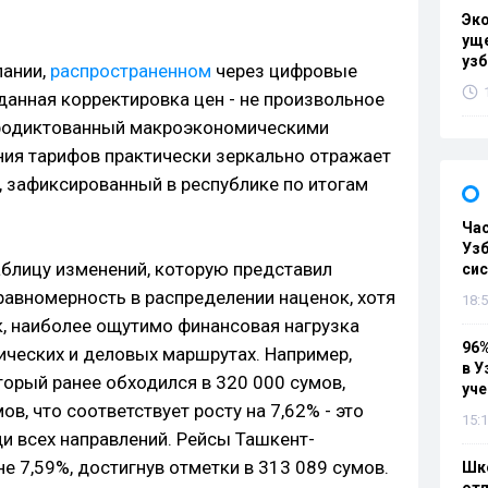
Эк
уще
узб
пании,
распространенном
через цифровые
 данная корректировка цен - не произвольное
продиктованный макроэкономическими
ия тарифов практически зеркально отражает
 зафиксированный в республике по итогам
Ча
Узб
аблицу изменений, которую представил
си
равномерность в распределении наценок, хотя
18:5
к, наиболее ощутимо финансовая нагрузка
96%
ических и деловых маршрутах. Например,
в У
оторый ранее обходился в 320 000 сумов,
уч
ов, что соответствует росту на 7,62% - это
15:1
и всех направлений. Рейсы Ташкент-
е 7,59%, достигнув отметки в 313 089 сумов.
Шко