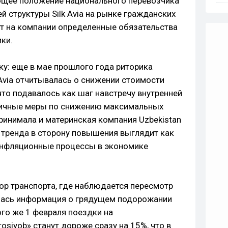
щее положение национального перевозчика
ей структуры Silk Avia на рынке гражданских
т на компании определенные обязательства
ки.
: еще в мае прошлого года риторика
 Avia отчитывалась о снижении стоимости
что подавалось как шаг навстречу внутренней
гичные меры по снижению максимальных
ринимала и материнская компания Uzbekistan
 тренда в сторону повышения выглядит как
инфляционные процессы в экономике
ор транспорта, где наблюдается пересмотр
алась информация о грядущем подорожании
го же 1 февраля поездки на
siyob» станут дороже сразу на 15%, что в