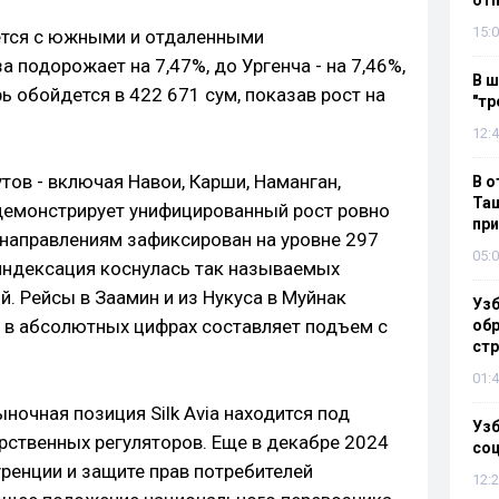
отп
15:0
ется с южными и отдаленными
а подорожает на 7,47%, до Ургенча - на 7,46%,
В ш
ь обойдется в 422 671 сум, показав рост на
"тр
12:4
ов - включая Навои, Карши, Наманган,
В о
Таш
 демонстрирует унифицированный рост ровно
пр
 направлениям зафиксирован на уровне 297
05:0
индексация коснулась так называемых
. Рейсы в Заамин и из Нукуса в Муйнак
Узб
о в абсолютных цифрах составляет подъем с
обр
стр
01:4
ыночная позиция Silk Avia находится под
Узб
ственных регуляторов. Еще в декабре 2024
со
ренции и защите прав потребителей
12:2