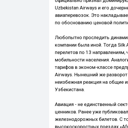
официально признал доминирую
Uzbekistan Airways и его дочерн
авиаперевозок. Это накладывае
по обоснованию ценовой полити
Любопытно проследить динамику
компании была иной. Тогда Silk
перелетов по 13 направлениям, 
мобильности населения. Анало
тарифов в эконом-классе предп
Airways. Нынешний же разворот
неизбежная реакция на общие 
Узбекистана.
Авиация - не единственный сект
ценников. Ранее уже публиков
железнодорожных билетов. С то
высокоскоростных поездах «Afro