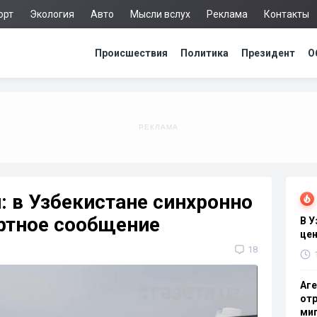
орт
Экология
Авто
Мысли вслух
Реклама
Контакты
Происшествия
Политика
Президент
О
: в Узбекистане синхронно
ртное сообщение
В 
цен
18
Аге
отр
миг