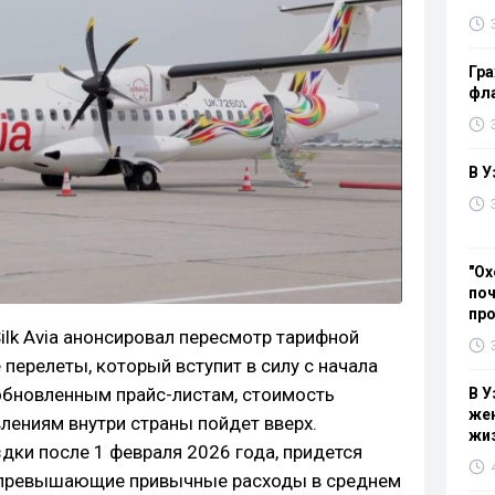
Гра
фла
В У
"Ох
поч
пр
ilk Avia анонсировал пересмотр тарифной
 перелеты, который вступит в силу с начала
обновленным прайс-листам, стоимость
В У
жен
лениям внутри страны пойдет вверх.
жи
ки после 1 февраля 2026 года, придется
 превышающие привычные расходы в среднем