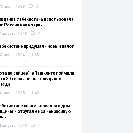
30 июля, 19:38
76
жданка Узбекистана использовала
г России как коврик
3 августа, 10:18
71
збекистане придумали новый налог
30 июля, 15:34
65
ота на зайцев": в Ташкенте поймали
ти 80 тысяч неплательщиков
оезда
31 июля, 19:25
46
збекистане хоким ворвался в дом
щины и отругал ее за некрасивую
знь
4 августа, 15:16
44