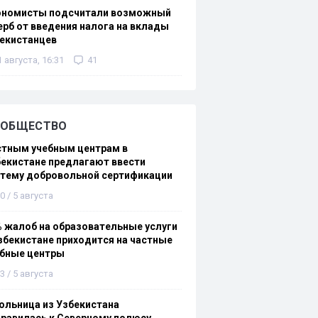
ономисты подсчитали возможный
рб от введения налога на вклады
екистанцев
1 августа, 16:31
41
ОБЩЕСТВО
стным учебным центрам в
екистане предлагают ввести
стему добровольной сертификации
0 / 5 августа
 жалоб на образовательные услуги
збекистане приходится на частные
ебные центры
3 / 5 августа
льница из Узбекистана