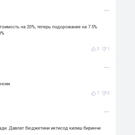
тоимость на 20%, теперь подорожание на 7.5%.
8%
3
1
нсии.
7
0
ади. Давлат бюджетини иктисод килиш биринчи