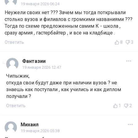
19 января 2026 06:24
Неужели своих нет ??? Зачем мы тогда поткрывали
столько вузов и филиалов с громкими названиями ???
Тогда по схеме предложенным самим К - школа ,
сразу армия , гастербайтер , и все на кладбище .
Ответить
8
3
Фантазии
19 января 2026 12:47
Чипыжик,
откуда свои будут даже при наличии вузов ? не
знаешь как поступали , как учились и как диплом
получали ?
Ответить
1
2
Михаил
19 января 2026 05:38