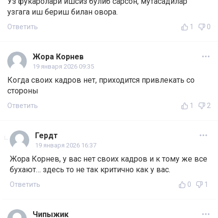
Уз фукаролари ишсиз булиб сарсон, мутасадилар
узгага иш бериш билан овора.
Ответить
1
0
Жора Корнев
19 января 2026 09:35
Когда своих кадров нет, приходится привлекать со
стороны
Ответить
1
2
Гердт
19 января 2026 16:37
Жора Корнев, у вас нет своих кадров и к тому же все
бухают… здесь то не так критично как у вас.
Ответить
0
1
Чипыжик