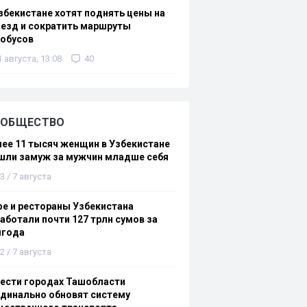
збекистане хотят поднять цены на
езд и сократить маршруты
тобусов
1 августа, 13:08
40
ОБЩЕСТВО
ее 11 тысяч женщин в Узбекистане
шли замуж за мужчин младше себя
3 / 7 августа
е и рестораны Узбекистана
аботали почти 127 трлн сумов за
лгода
2 / 7 августа
ести городах Ташобласти
динально обновят систему