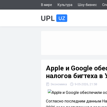
В мире
Культура
Шоу-бизнес
Сп
Apple и Google об
налогов бигтеха в
Экономика
9-05-2026, 21:58
Согласно последним данным Нал