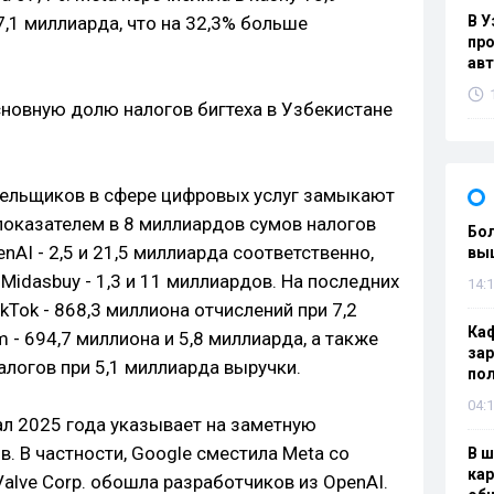
,1 миллиарда, что на 32,3% больше
В У
про
ав
тельщиков в сфере цифровых услуг замыкают
с показателем в 8 миллиардов сумов налогов
Бол
nAI - 2,5 и 21,5 миллиарда соответственно,
вы
, Midasbuy - 1,3 и 11 миллиардов. На последних
14:1
kTok - 868,3 миллиона отчислений при 7,2
Каф
 - 694,7 миллиона и 5,8 миллиарда, а также
зар
налогов при 5,1 миллиарда выручки.
по
04:1
ал 2025 года указывает на заметную
. В частности, Google сместила Meta со
В ш
кар
Valve Corp. обошла разработчиков из OpenAI.