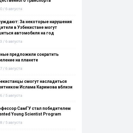
щественного транспорта
0 / 6 августа
суждают: За некоторые нарушения
ители в Узбекистане могут
иться автомобиля на год
3 / 6 августа
еные предложили сократить
еление на планете
7 / 6 августа
бекистанцы смогут насладиться
мятником Ислама Каримова вблизи
6 / 5 августа
офессор СамГУ стал победителем
ented Young Scientist Program
8 / 5 августа