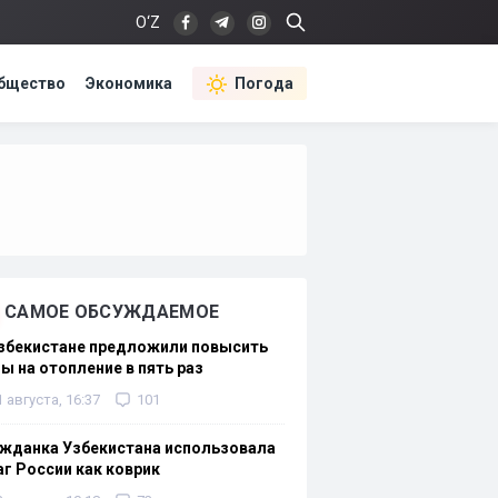
O‘Z
бщество
Экономика
Погода
САМОЕ ОБСУЖДАЕМОЕ
Узбекистане предложили повысить
ы на отопление в пять раз
1 августа, 16:37
101
жданка Узбекистана использовала
г России как коврик