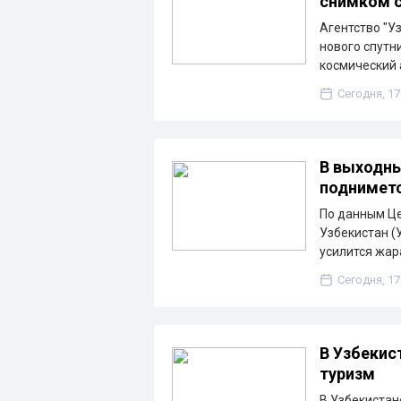
снимком с
Агентство "У
нового спутн
космический 
Сегодня, 17
В выходны
подниметс
По данным Ц
Узбекистан (
усилится жа
Сегодня, 17
В Узбекис
туризм
В Узбекистан