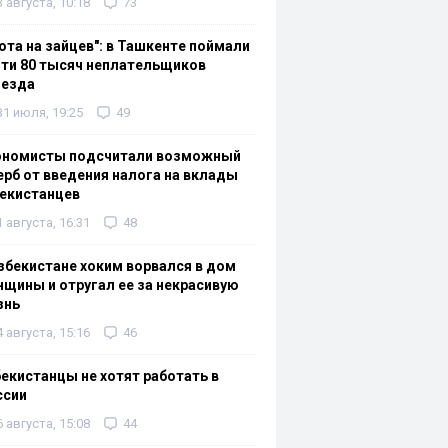
3 августа, 10:18
73
ота на зайцев": в Ташкенте поймали
ти 80 тысяч неплательщиков
оезда
31 июля, 19:25
49
ономисты подсчитали возможный
рб от введения налога на вклады
екистанцев
1 августа, 16:31
48
збекистане хоким ворвался в дом
щины и отругал ее за некрасивую
знь
4 августа, 15:16
46
екистанцы не хотят работать в
ссии
6 августа, 15:08
44