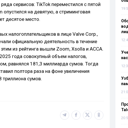
об
ряда сервисов: TikTok переместился с пятой
19:5
m опустился на девятую, а стриминговая
ает десятое место.
Об
вод
лиш
ых налогоплательщиков в лице Valve Corp.,
12:4
начали официальную деятельность в течение
 этим из рейтинга вышли Zoom, Xsolla и ACCA.
Уч
 2025 года совокупный объем налогов,
нас
ом, равнялся 181,3 миллиарда сумов. Тогда
12:3
тавил полтора раза на фоне увеличения
8 триллиона сумов.
Уз
па
21:0
Пр
Tal
20:5