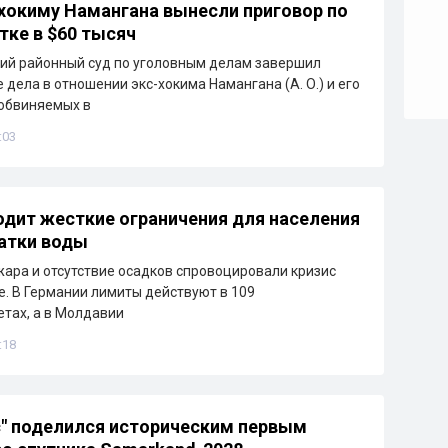
окиму Намангана вынесли приговор по
тке в $60 тысяч
ий районный суд по уголовным делам завершил
 дела в отношении экс-хокима Намангана (А. О.) и его
обвиняемых в
:03
одит жесткие ограничения для населения
ватки воды
ара и отсутствие осадков спровоцировали кризис
е. В Германии лимиты действуют в 109
тах, а в Молдавии
:18
" поделился историческим первым