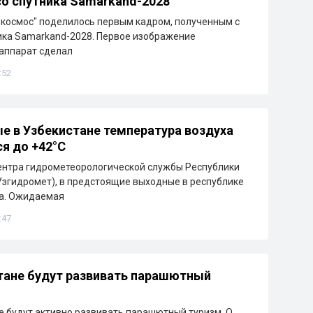
о спутника Samarkand-2028
зкосмос" поделилось первым кадром, полученным с
ика Samarkand-2028. Первое изображение
аппарат сделал
:52
е в Узбекистане температура воздуха
я до +42°C
ентра гидрометеорологической службы Республики
Узгидромет), в предстоящие выходные в республике
ра. Ожидаемая
:47
тане будут развивать парашютный
е будут активно развивать парашютный туризм. О