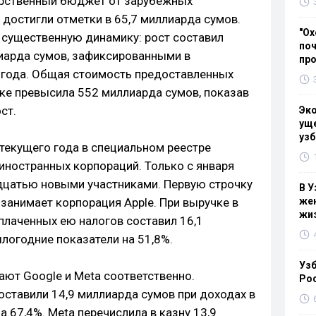
арственный бюджет от зарубежных
достигли отметки в 65,7 миллиарда сумов.
"Ох
 существенную динамику: рост составил
поч
лиарда сумов, зафиксированными в
пр
 года. Общая стоимость предоставленных
ке превысила 552 миллиарда сумов, показав
ст.
Эк
уще
узб
 текущего года в специальном реестре
иностранных корпораций. Только с января
дцатью новыми участниками. Первую строчку
В У
занимает корпорация Apple. При выручке в
жен
жи
плаченных ею налогов составил 16,1
логодние показатели на 51,8%.
Узб
ают Google и Meta соответственно.
Ро
оставили 14,9 миллиарда сумов при доходах в
а 67,4%. Meta перечислила в казну 13,9