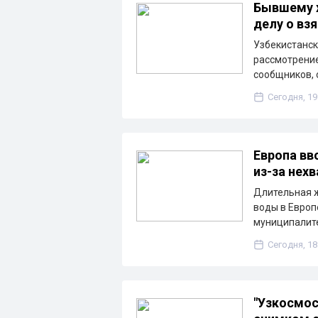
Бывшему х
делу о взя
Узбекистанск
рассмотрение
сообщников, 
Сегодня, 19
Европа вв
из-за нех
Длительная ж
воды в Европ
муниципалите
Сегодня, 18
"Узкосмос