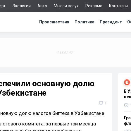
орт
Экология
Авто
Мысли вслух
Реклама
Контакты
Происшествия
Политика
Президент
О
еспечили основную долю
 Узбекистане
В 
цен
1
Гра
огового комитета, за первые три месяца
фла