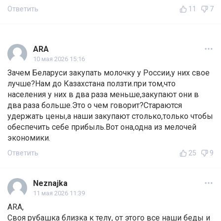
Ответить
11
7
ARA
10 мая 2026 15:16
Зачем Беларуси закупать молочку у России,у них свое
лучше?Нам до Казахстана ползти.при том,что
населения у них в два раза меньше,закупают они в
два раза больше.Это о чем говорит?Стараются
удержать цены,а наши закупают столько,только чтобы
обеспечить себе прибыль.Вот она,одна из мелочей
экономики.
Ответить
25
9
Neznajka
11 мая 2026 11:39
ARA,
Своя рубашка близка к телу, от этого все наши беды и