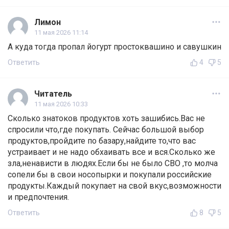
Лимон
11 мая 2026 11:14
А куда тогда пропал йогурт простоквашино и савушкин
Ответить
4
5
Читатель
11 мая 2026 10:33
Сколько знатоков продуктов хоть зашибись.Вас не
спросили что,где покупать. Сейчас большой выбор
продуктов,пройдите по базару,найдите то,что вас
устраивает и не надо обхаивать все и вся.Сколько же
зла,ненависти в людях.Если бы не было СВО ,то молча
сопели бы в свои носопырки и покупали российские
продукты.Каждый покупает на свой вкус,возможности
и предпочтения.
Ответить
8
5