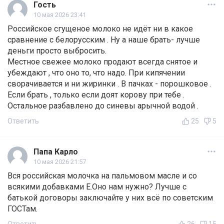
Гость
10 мая 2026 23:41
Российское сгущеное молоко не идёт ни в какое
сравнение с белорусским . Ну а наше брать- лучше
деньги просто выбросить.
Местное свежее молоко продают всегда снятое и
убеждают , что оно то, что надо. При кипячении
сворачивается и ни жиринки . В пачках - порошковое .
Если брать , только если доят корову при тебе .
Остальное разбавлено до синевы арычной водой .
Ответить
25
5
Папа Карло
10 мая 2026 21:57
Вся российская молочка на пальмовом масле и со
всякими добавками Е.Оно нам нужно? Лучше с
батькой договоры заключайте у них всё по советским
ГОСТам.