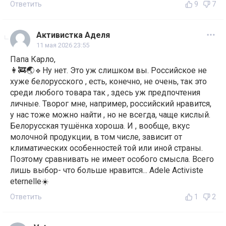
Ответить
9
7
Активистка Аделя
11 мая 2026 23:55
Папа Карло,
👩‍🚒🌏🔹Ну нет. Это уж слишком вы. Российское не
хуже белорусского , есть, конечно, не очень, так это
среди любого товара так , здесь уж предпочтения
личные. Творог мне, например, российский нравится,
у нас тоже можно найти , но не всегда, чаще кислый.
Белорусская тушёнка хороша. И , вообще, вкус
молочной продукции, в том числе, зависит от
климатических особенностей той или иной страны.
Поэтому сравнивать не имеет особого смысла. Всего
лишь выбор- что больше нравится... Adele Activiste
eternelle☀️
Ответить
1
2