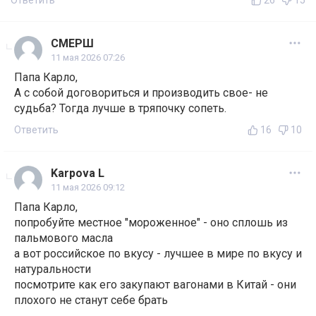
Ответить
26
15
СМЕРШ
11 мая 2026 07:26
Папа Карло,
А с собой договориться и производить свое- не
судьба? Тогда лучше в тряпочку сопеть.
Ответить
16
10
Karpova L
11 мая 2026 09:12
Папа Карло,
попробуйте местное "мороженное" - оно сплошь из
пальмового масла
а вот российское по вкусу - лучшее в мире по вкусу и
натуральности
посмотрите как его закупают вагонами в Китай - они
плохого не станут себе брать