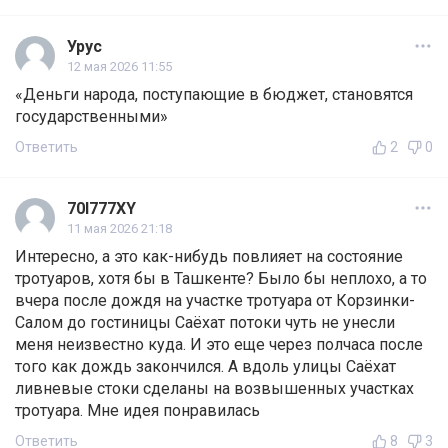
Урус
12 мая 2026 11:55
«Деньги народа, поступающие в бюджет, становятся
государственными»
Ответить
2
0
70I777XY
11 мая 2026 21:18
Интересно, а это как-нибудь повлияет на состояние
тротуаров, хотя бы в Ташкенте? Было бы неплохо, а то
вчера после дождя на участке тротуара от Корзинки-
Салом до гостиницы Саёхат потоки чуть не унесли
меня неизвестно куда. И это еще через полчаса после
того как дождь закончился. А вдоль улицы Саёхат
ливневые стоки сделаны на возвышенных участках
тротуара. Мне идея понравилась
Ответить
8
3