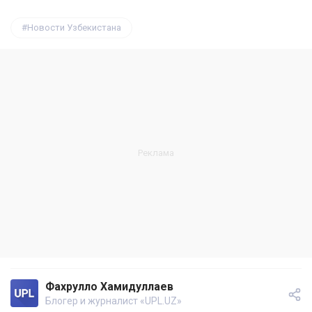
Новости Узбекистана
Фахрулло Хамидуллаев
Блогер и журналист «UPL.UZ»