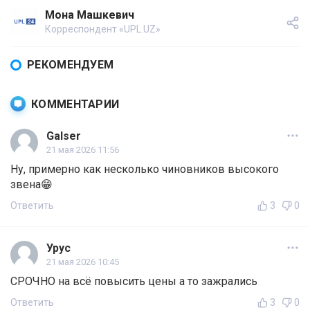
Мона Машкевич
Корреспондент «UPL.UZ»
РЕКОМЕНДУЕМ
КОММЕНТАРИИ
Galser
21 мая 2026 11:56
Ну, примерно как несколько чиновников высокого
звена😁
Ответить
3
0
Урус
21 мая 2026 10:45
СРОЧНО на всё повысить цены а то зажрались
Ответить
3
0