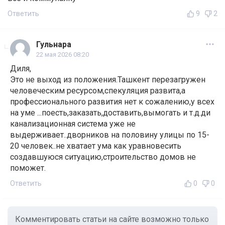
Ответить
9
2
Гульнара
22 мая 2026 08:20
Диля,
Это не выход из положения.Ташкент перезагружен
человеческим ресурсом,спекуляция развита,а
профессионального развития нет к сожалению,у всех
на уме ...поесть,заказать,доставить,вымогать и т.д.ди
канализационная система уже не
выдерживает..дворников на половину улицы по 15-
20 человек..не хватает ума как уравновесить
создавшуюся ситуацию,строительство домов не
поможет.
Ответить
0
0
Комментировать статьи на сайте возможно только