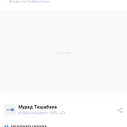
Новости Узбекистана
Мурад Тешабаев
Корреспондент «UPL.UZ»