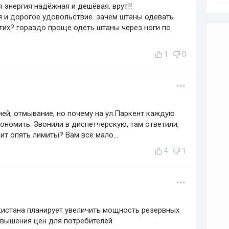
ая энергия надёжная и дешёвая. врут!!
ая и дорогое удовольствие. зачем штаны одевать
угих? гораздо проще одеть штаны через ноги по
1
0
ней, отмывание, но почему на ул.Паркент каждую
кономить. Звонили в диспетчерскую, там ответили,
ит опять лимиты? Вам все мало...
4
1
кистана планирует увеличить мощность резервных
повышения цен для потребителей