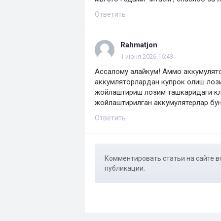
Ответить
Rahmatjon
1 июня 2026 16:43
Ассалому алайкум! Аммо аккумулято
аккумляторлардан купрок олиш лози
жойлаштириш лозим ташкаридаги кл
жойлаштирилган аккумулятерлар бу
Ответить
Комментировать статьи на сайте в
публикации.