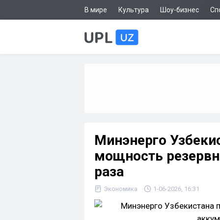
В мире
Культура
Шоу-бизнес
Сп
Минэнерго Узбекис
мощность резервн
раза
Экономика
1-06-2026, 16:31