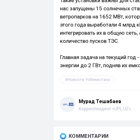
Такие установки важны для стаб
нас запущены 15 солнечных ст
ветропарков на 1652 МВт, кото
этого года выработали 4 млрд 
интегрировать их в общую сеть,
количество пусков ТЭС.
Главная задача на текущий год
энергии до 2 ГВт, подняв их емк
Новости Узбекистана
Мурад Тешабаев
Корреспондент «UPL.UZ»
КОММЕНТАРИИ