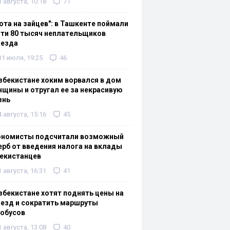
3 августа, 10:18
71
ота на зайцев": в Ташкенте поймали
ти 80 тысяч неплательщиков
оезда
31 июля, 19:25
46
збекистане хоким ворвался в дом
щины и отругал ее за некрасивую
знь
4 августа, 15:16
45
ономисты подсчитали возможный
рб от введения налога на вклады
екистанцев
1 августа, 16:31
41
збекистане хотят поднять цены на
езд и сократить маршруты
тобусов
1 августа, 13:08
40