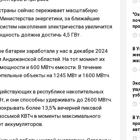
 страны сейчас переживает масштабную
"Ох
Министерства энергетики, за ближайшие
поч
 систем накопления электричества увеличится
пр
мощность должна достичь 4,5 ГВт.
В У
 батареи заработали у нас в декабре 2024
жен
и Андижанской областей. На тот момент их
жи
мощности и 600 МВтч емкости. В течение
нительные объекты на 1245 МВт и 1600 МВтч.
Эк
уще
действующих в республике накопительных
узб
т, и они способны удерживать до 2600 МВтч.
покрывать более 13,5% вечерней пиковой
 восьмой КВТч в моменты максимального
В У
от аккумуляторов.
про
ав