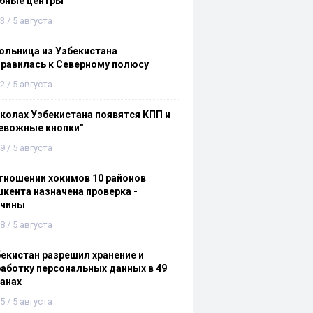
ебные центры
3 / 5 августа
льница из Узбекистана
равилась к Северному полюсу
2 / 5 августа
колах Узбекистана появятся КПП и
евожные кнопки"
9 / 5 августа
тношении хокимов 10 районов
кента назначена проверка -
ичины
8 / 5 августа
екистан разрешил хранение и
аботку персональных данных в 49
анах
5 / 5 августа