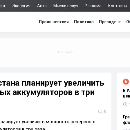
орт
Экология
Авто
Мысли вслух
Реклама
Контакты
Происшествия
Политика
Президент
О
тана планирует увеличить
ых аккумуляторов в три
В 
цен
8
Гра
фла