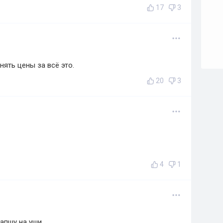
17
3
нять цены за всё это.
20
3
4
1
лапшу на уши