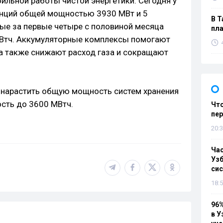
ильной работы чистой энергетики. Сегодня у
анций общей мощностью 3930 МВт и 5
В Т
рые за первые четыре с половиной месяца
пла
кВтч. Аккумуляторные комплексы помогают
 а также снижают расход газа и сокращают
 - нарастить общую мощность систем хранения
ость до 3600 МВтч.
Что
пе
20:3
Ча
Узб
си
18:5
96%
в У