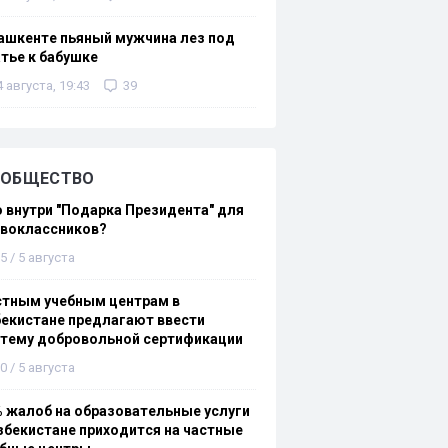
ашкенте пьяный мужчина лез под
тье к бабушке
4 августа, 19:43
39
ОБЩЕСТВО
 внутри "Подарка Президента" для
рвоклассников?
5 / 5 августа
стным учебным центрам в
екистане предлагают ввести
стему добровольной сертификации
0 / 5 августа
 жалоб на образовательные услуги
збекистане приходится на частные