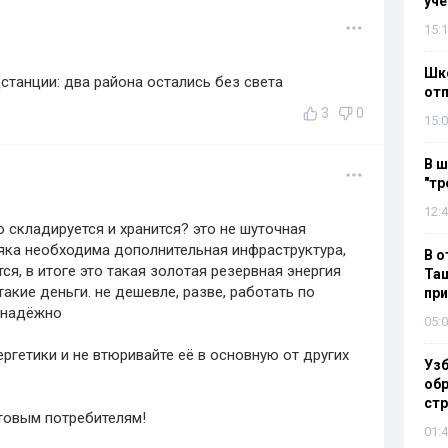
уч
15:1
Шко
станции: два района остались без света
отп
3
0
15:0
В ш
"тр
12:4
о складируется и хранится? это не шуточная
яка необходима дополнительная инфраструктура,
В о
ся, в итоге это такая золотая резервная энергия
Таш
такие деньги. не дешевле, разве, работать по
пр
 надёжно
05:0
ргетики и не втюривайте её в основную от других
Узб
обр
стр
ытовым потребителям!
01:4