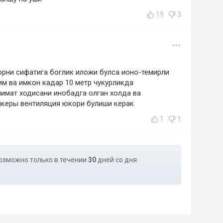
19
3
рни сифатига боглик иложи булса ионо-темирли
м ва имкон кадар 10 метр чукурликда
имат ходисани инобадга олган холда ва
нкеры вентиляция юкори булиши керак
1
1
озможно только в течении
30
дней со дня