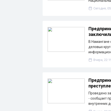
Национальны
Сегодня, 05
Предприни
заключили
В Намангане 
деловых круг
информацион
Вчера, 22:1
Предприни
преступле
Проведено з
- сообщает п
внутренних д