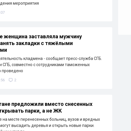
едения мероприятия
:07
е женщина заставляла мужчину
анять закладки с тяжёлыми
ами
ятельность кладмена - сообщает пресс-служба СГБ.
 СГБ, совместно с сотрудниками таможенных
о проведено
:56
2
тане предложили вместо снесенных
ткрывать парки, а не ЖК
е на месте перенесенных больниц, вузов и вредных
могут высадить деревья и открыть новые парки.