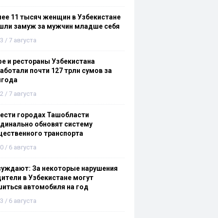
ее 11 тысяч женщин в Узбекистане
шли замуж за мужчин младше себя
3 / 7 августа
е и рестораны Узбекистана
аботали почти 127 трлн сумов за
лгода
2 / 7 августа
ести городах Ташобласти
динально обновят систему
щественного транспорта
0 / 6 августа
суждают: За некоторые нарушения
ители в Узбекистане могут
иться автомобиля на год
3 / 6 августа