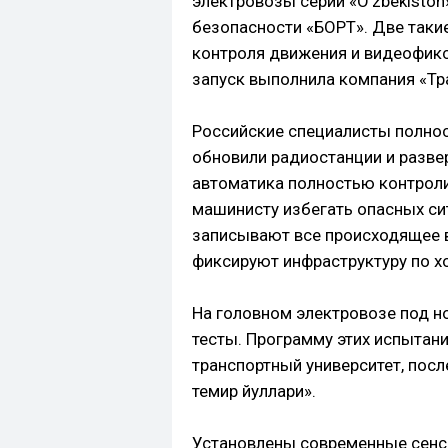
электровозы серии «O’zbekisto
безопасности «БОРТ». Две так
контроля движения и видеофикс
запуск выполнила компания «Тр
Российские специалисты полно
обновили радиостанции и разве
автоматика полностью контроли
машинисту избегать опасных си
записывают все происходящее в
фиксируют инфраструктуру по х
На головном электровозе под 
тесты. Программу этих испытан
транспортный университет, посл
темир йуллари».
Установлены современные сенс