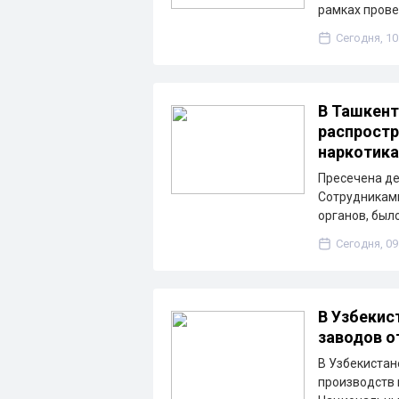
рамках пров
Сегодня, 10
В Ташкент
распростр
наркотик
Пресечена де
Сотрудниками
органов, был
Сегодня, 09
В Узбекис
заводов о
В Узбекистан
производств 