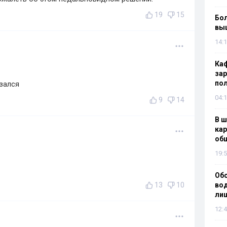
19
15
Бол
вы
14:1
Каф
зар
по
язался
04:1
9
14
В ш
кар
об
19:5
Об
13
10
вод
лиш
12:4