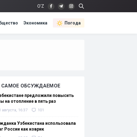
O‘Z
бщество
Экономика
Погода
САМОЕ ОБСУЖДАЕМОЕ
Узбекистане предложили повысить
ы на отопление в пять раз
1 августа, 16:37
101
жданка Узбекистана использовала
г России как коврик