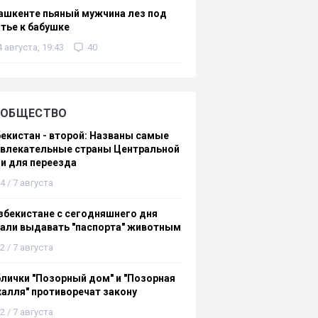
ашкенте пьяный мужчина лез под
тье к бабушке
4 августа, 19:43
40
ОБЩЕСТВО
екистан - второй: Названы самые
ивлекательные страны Центральной
и для переезда
4 / 7 августа
збекистане с сегодняшнего дня
али выдавать "паспорта" животным
2 / 7 августа
лички "Позорный дом" и "Позорная
алля" противоречат закону
2 / 7 августа