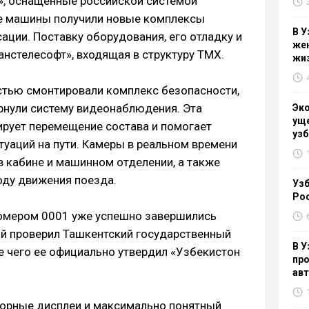
n», оснащенные российской системой
ие машины получили новые комплексы
В У
ации. Поставку оборудования, его отладку и
жен
анстелесофт», входящая в структуру ТМХ.
жи
стью смонтировали комплекс безопасности,
рнули систему видеонаблюдения. Эта
Эк
уще
рует перемещение состава и помогает
узб
туаций на пути. Камеры в реальном времени
 кабине и машинном отделении, а также
оду движения поезда.
Узб
Ро
номером 0001 уже успешно завершились
ий проверил Ташкентский государственный
В У
е чего ее официально утвердил «Узбекистон
про
ав
орные дисплеи и максимально понятный