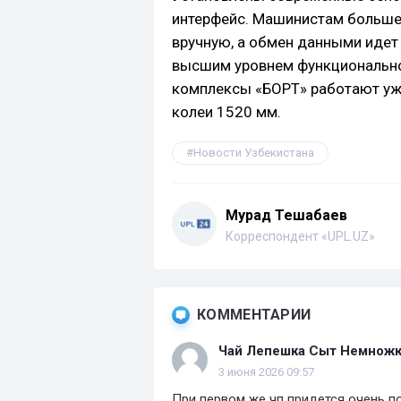
интерфейс. Машинистам больше
вручную, а обмен данными идет
высшим уровнем функциональной
комплексы «БОРТ» работают уже
колеи 1520 мм.
Новости Узбекистана
Мурад Тешабаев
Корреспондент «UPL.UZ»
КОММЕНТАРИИ
Чай Лепешка Сыт Немнож
3 июня 2026 09:57
При первом же чп придется очень п