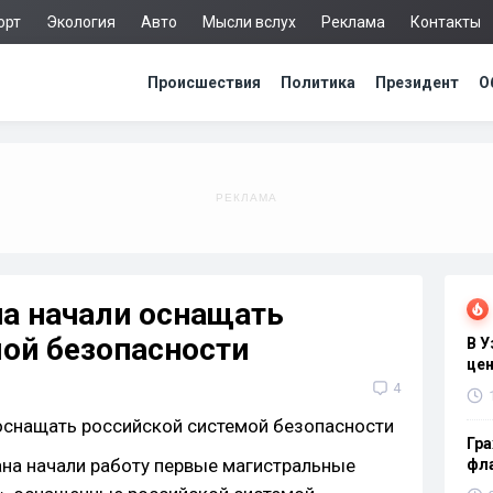
орт
Экология
Авто
Мысли вслух
Реклама
Контакты
Происшествия
Политика
Президент
О
на начали оснащать
мой безопасности
В 
цен
4
Гра
на начали работу первые магистральные
фла