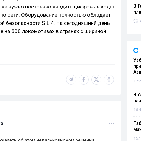
 не нужно постоянно вводить цифровые коды
В Т
пла
 по сети. Оборудование полностью обладает
 безопасности SIL 4. На сегодняшний день
 на 800 локомотивах в странах с шириной
Узб
пр
Ази
17:2
В У
нач
16:4
ко
Таб
мах
16:1
ожалеть об этом недальновидном решении.