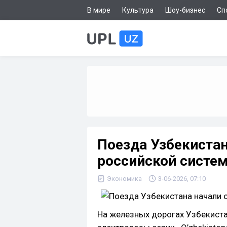
В мире
Культура
Шоу-бизнес
Сп
Поезда Узбекиста
российской систе
Экономика
3-06-2026, 07:10
На железных дорогах Узбекиста