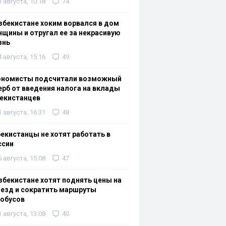
3 августа, 10:18
74
збекистане хоким ворвался в дом
щины и отругал ее за некрасивую
знь
4 августа, 15:16
49
ономисты подсчитали возможный
рб от введения налога на вклады
екистанцев
1 августа, 16:31
48
екистанцы не хотят работать в
ссии
6 августа, 15:08
47
збекистане хотят поднять цены на
езд и сократить маршруты
тобусов
1 августа, 13:08
40