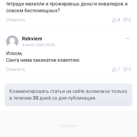
тетради махалли и прожираешь деньги инвалидов и
совсем беспомощных?
Ответить
8
0
Rekviem
4 июня 2026 09:40
Илхом,
Санга нима хакикатни езаяптию
Ответить
7
0
Комментировать статьи на сайте возможно только
в течении
30
дней со дня публикации.