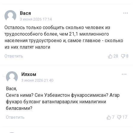
Вася
3 июня 2026 17:14
Осталось только сообщить сколько человек из
трудоспособного более, чем 21,1 миллионного
населения трудоустроено и, самое главное - сколько
из них платят налоги
Ответить
28
8
Илхом
3 июня 2026 21:40
Вася,
Сенга нима? Сен Узбеаистон фукаросимисан? Агар
фукаро булсанг ватанпарварлик нималигини
биласанми?
Ответить
7
17