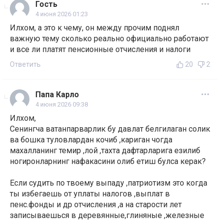
Гость
4 июня 2026 01:23
Илхом, а это к чему, он между прочим поднял
важную тему сколько реально официально работают
и все ли платят пенсионные отчисления и налоги
Ответить
20
2
Папа Карло
4 июня 2026 09:38
Илхом,
Сенингча ватанпарварлик бу давлат белгилаган солик
ва бошка туловлардан кочиб ,кариган чогда
махалланинг темир ,лой ,тахта дафтарларига езилиб
ногиронларнинг нафакасини олиб етиш булса керак?
Если судить по твоему выпаду ,патриотизм это когда
ты избегаешь от уплаты налогов ,выплат в
пенс.фонды и др отчисления ,а на старости лет
записываешься в деревянные,глиняные ,железные