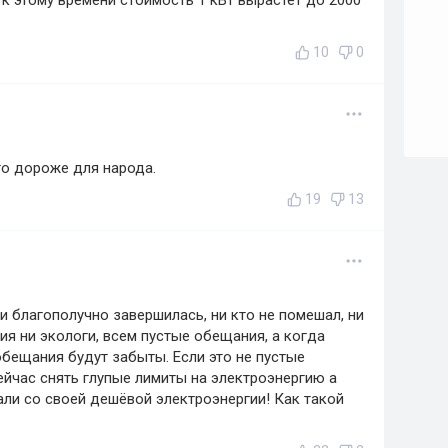
а к этому времени стоимость 1 кВт вырастет до 2000
10
0
го дороже для народа.
19
13
 и благополучно завершилась, ни кто не помешал, ни
ия ни экологи, всем пустые обещания, а когда
обещания будут забыты. Если это не пустые
ейчас снять глупые лимиты на электроэнергию а
ли со своей дешёвой электроэнергии! Как такой