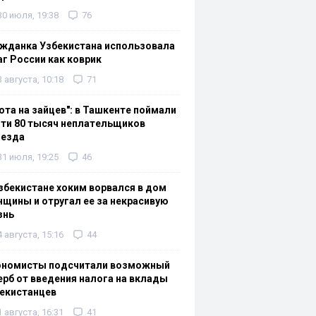
30 июля, 19:38
76
жданка Узбекистана использовала
г России как коврик
3 августа, 10:18
71
ота на зайцев": в Ташкенте поймали
ти 80 тысяч неплательщиков
оезда
31 июля, 19:25
46
збекистане хоким ворвался в дом
щины и отругал ее за некрасивую
знь
4 августа, 15:16
44
ономисты подсчитали возможный
рб от введения налога на вклады
екистанцев
1 августа, 16:31
41