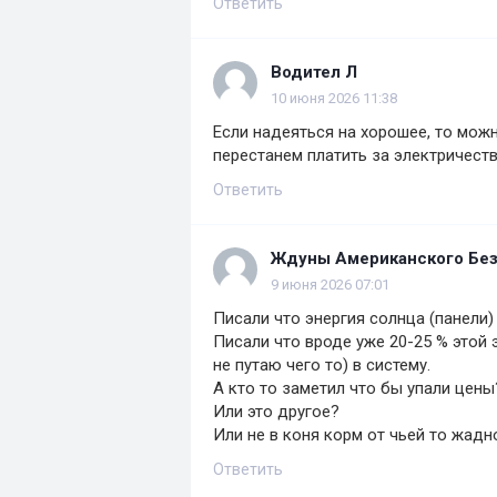
Ответить
Водител Л
10 июня 2026 11:38
Если надеяться на хорошее, то мож
перестанем платить за электричест
Ответить
Ждуны Американского Без
9 июня 2026 07:01
Писали что энергия солнца (панели)
Писали что вроде уже 20-25 % этой 
не путаю чего то) в систему.
А кто то заметил что бы упали цены
Или это другое?
Или не в коня корм от чьей то жадн
Ответить