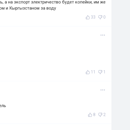
, а на экспорт электричество будет копейки, им же
ом и Кыргызстаном за воду
33
0
11
1
ель
8
2