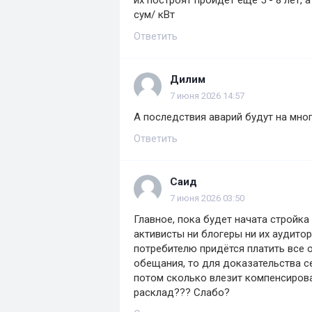
их построят пройдет еще 5 - 8 лет, 
сум/ кВт
Ответить
Дилим
7 июня 2026 14:57
А последствия аварий будут на мно
Ответить
Саид
7 июня 2026 03:50
Главное, пока будет начата стройка
активисты ни блогеры ни их аудитор
потребителю придётся платить все 
обещания, то для доказательства с
потом сколько влезит компенсирова
расклад??? Слабо?