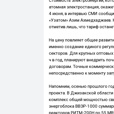
Стоимость электроэнергии, ко
атомная электростанция, окажет
4 июня, в интервью СМИ сообщи
«Узатом» Азим Ахмедхаджаев. К
отметив лишь, что тариф остане
На цену повлияет общее развити
именно создание единого регул
секторов. Для крупных оптовых
ч в год, планируют внедрить по
договорам. Точные коммерческ
непосредственно к моменту зап
Напомним, осенью прошлого го
проекта. В Джизакской области
комплекс общей мощностью свыш
энергоблока ВВЭР-1000 суммар
реакторов РИТМ-200Н по 55 МВ