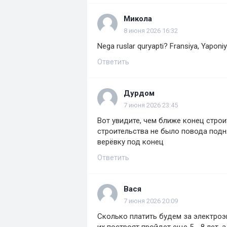
Микола
8 июня 2026 16:32
Nega ruslar quryapti? Fransiya, Yaponi
Ответить
Дурдом
7 июня 2026 23:45
Вот увидите, чем ближе конец строи
строительства не было повода подн
верёвку под конец
Ответить
Вася
7 июня 2026 20:09
Сколько платить будем за электроэ