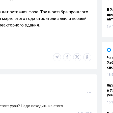
В У
идет активная фаза. Так в октябре прошлого
про
в марте этого года строители залили первый
ав
реакторного здания.
Ча
Узб
си
18:5
96%
в У
уч
15:1
стоит уран? Надо исходить из этого