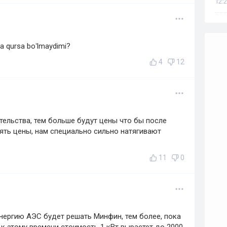
12:2
ya qursa boʻlmaydimi?
4
12
тельства, тем больше будут цены что бы после
ять цены, нам специально сильно натягивают
11
0
нергию АЭС будет решать Минфин, тем более, пока