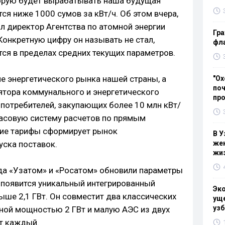
торую будет вырабатывать наша будущая
ся ниже 1000 сумов за кВт/ч. Об этом вчера,
л директор Агентства по атомной энергии
Гра
онкретную цифру он называть не стал,
фла
тся в пределах средних текущих параметров.
е энергетического рынка нашей страны, а
"Ох
поч
ятора коммунального и энергетического
пр
 потребителей, закупающих более 10 млн кВт/
часовую систему расчетов по прямым
ие тарифы сформирует рынок
В У
уска поставок.
жен
жи
да «Узатом» и «Росатом» обновили параметры
 появится уникальный интегрированный
Эк
е 2,1 ГВт. Он совместит два классических
уще
узб
ной мощностью 2 ГВт и малую АЭС из двух
т каждый.