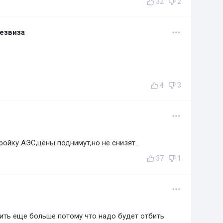
32
2
езвиза
4
3
ройку АЭС,цены поднимут,но не снизят...
37
1
ить еще больше потому что надо будет отбить