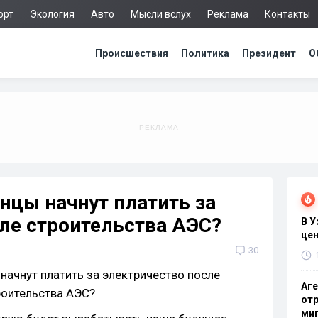
орт
Экология
Авто
Мысли вслух
Реклама
Контакты
Происшествия
Политика
Президент
О
нцы начнут платить за
ле строительства АЭС?
В 
цен
30
Аге
отр
миг