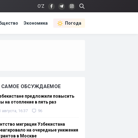
O‘Z
бщество
Экономика
Погода
САМОЕ ОБСУЖДАЕМОЕ
Узбекистане предложили повысить
ы на отопление в пять раз
1 августа, 16:37
96
нтство миграции Узбекистана
еагировало на очередные унижения
рантов в Москве