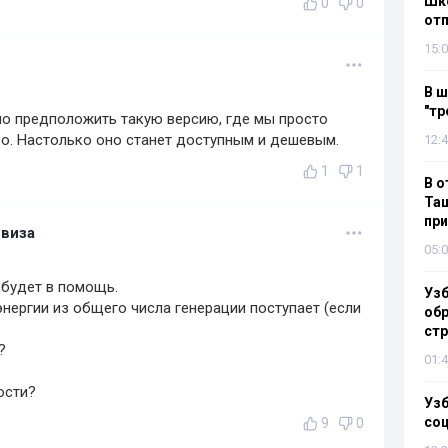
Шко
0
0
отп
15:0
В ш
"тр
но предположить такую версию, где мы просто
во. Настолько оно станет доступным и дешевым.
12:4
1
1
В о
Таш
пр
виза
05:0
 будет в помощь.
Узб
энергии из общего числа генерации поступает (если
обр
стр
?
01:4
ости?
Узб
со
9
0