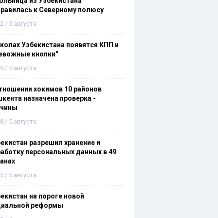
льница из Узбекистана
равилась к Северному полюсу
2 / 5 августа
колах Узбекистана появятся КПП и
евожные кнопки"
9 / 5 августа
тношении хокимов 10 районов
кента назначена проверка -
ичины
8 / 5 августа
екистан разрешил хранение и
аботку персональных данных в 49
анах
5 / 5 августа
екистан на пороге новой
циальной реформы