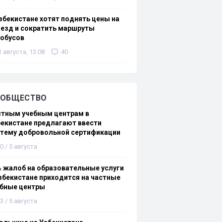
збекистане хотят поднять цены на
езд и сократить маршруты
тобусов
1 августа, 13:08
40
ОБЩЕСТВО
стным учебным центрам в
екистане предлагают ввести
стему добровольной сертификации
0 / 5 августа
 жалоб на образовательные услуги
збекистане приходится на частные
ебные центры
3 / 5 августа