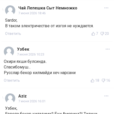
Чай Лепешка Сыт Немножко
7 июня 2026 18:46
Sardor,
В таком электричестве от изгоя не нуждается.
Ответить
7
20
Узбек
7 июня 2026 10:23
Охири яхши булсинда..
Спасибомуш...
Русслар бекор килмайди хеч нарсани
Ответить
18
16
Aziz
7 июня 2026 16:01
Узбек,
Европа бекор киладими? Ёки Америка?! Тилини