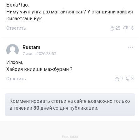
Бела Чао,
Ниму учун унга рахмат айтаяпсан? У станцияни хайрия
килаетгани йук.
Ответить
25
16
Rustam
7 июня 2026 23:57
Илхом,
Хайрия килиши мажбурми ?
Ответить
9
8
Комментировать статьи на сайте возможно только
в течении
30
дней со дня публикации.