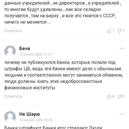
данные учредителей , не директоров , а учредителей ,
то многие будут удивлены , как все складно
получается , там на верху , и все это тянется с СССР,
ничего не меняется ....
Ответить
1
3
Бача
12 июня 2026 11:27
почему не публикуются банки, которые попали под
штрафы ЦБ, ведь эти банки имеют дело с обычными
людьми и соответственно могут заниматься обманом,
люди должны знать этих недобросовестные
финансовые институты
Ответить
8
0
Не Шарю
12 июня 2026 10:24
Банки штрафуют Банки итог страдают Люди