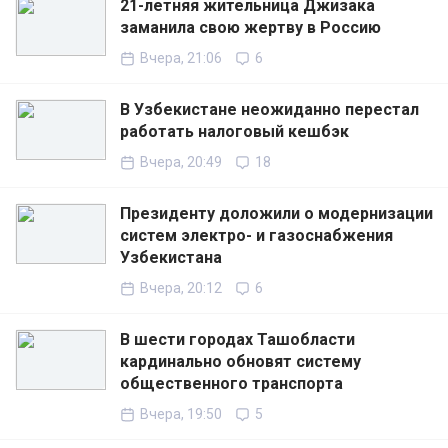
21-летняя жительница Джизака
заманила свою жертву в Россию
Вчера, 21:06
6
В Узбекистане неожиданно перестал
работать налоговый кешбэк
Вчера, 20:49
18
Президенту доложили о модернизации
систем электро- и газоснабжения
Узбекистана
Вчера, 20:12
6
В шести городах Ташобласти
кардинально обновят систему
общественного транспорта
Вчера, 19:50
5