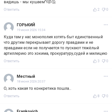
видишь - мы кушаем"!🤣🤔
Ответить
2
0
ГОРЬКИЙ
19 июня 2026 15:34
Куда там у нас монополия хотять быт единственный
что другим перекрывает дорогу правдами и не
правдами если не получается то пускают тяжёлый
артиллерию это хокима, прокуратуру,судей и милицию
Ответить
3
0
Местный
18 июня 2026 20:37
О, хоть какая то конкретика пошла...
Ответить
8
0
Frankovich