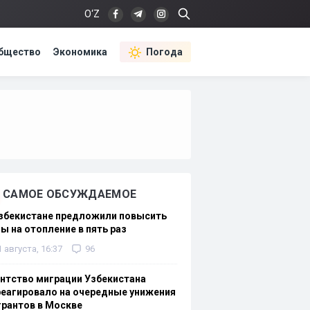
O‘Z
бщество
Экономика
Погода
САМОЕ ОБСУЖДАЕМОЕ
Узбекистане предложили повысить
ы на отопление в пять раз
1 августа, 16:37
96
нтство миграции Узбекистана
еагировало на очередные унижения
рантов в Москве