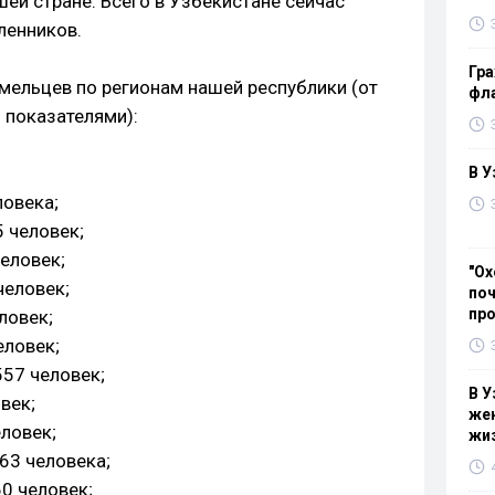
ей стране. Всего в Узбекистане сейчас
ленников.
Гра
умельцев по регионам нашей республики (от
фла
 показателями):
В У
ловека;
5 человек;
человек;
"Ох
человек;
поч
пр
ловек;
еловек;
557 человек;
В У
век;
жен
еловек;
жи
963 человека;
60 человек;