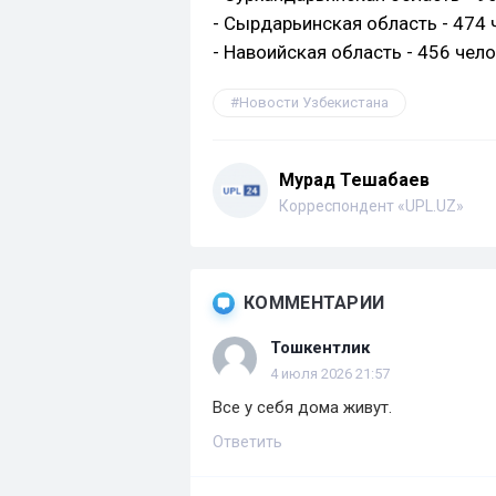
- Сырдарьинская область - 474 
- Навоийская область - 456 чело
Новости Узбекистана
Мурад Тешабаев
Корреспондент «UPL.UZ»
КОММЕНТАРИИ
Тошкентлик
4 июля 2026 21:57
Все у себя дома живут.
Ответить