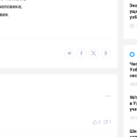
Эк
человека;
уще
век.
узб
Ча
Узб
си
18:5
96%
в У
уч
15:1
2
1
Шко