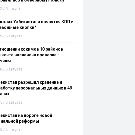
равилась к Северному полюсу
2 / 5 августа
колах Узбекистана появятся КПП и
евожные кнопки"
9 / 5 августа
тношении хокимов 10 районов
кента назначена проверка -
ичины
8 / 5 августа
екистан разрешил хранение и
аботку персональных данных в 49
анах
5 / 5 августа
екистан на пороге новой
циальной реформы
3 / 4 августа