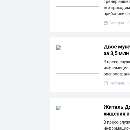
Тренер нашей
его приходом
прибавили в 
Сегодня, 13
Двое мужч
за 3,5 млн
В пресс-служ
информацион
распространи
Сегодня, 13
Житель Дж
хищения в
В пресс-служ
информацион