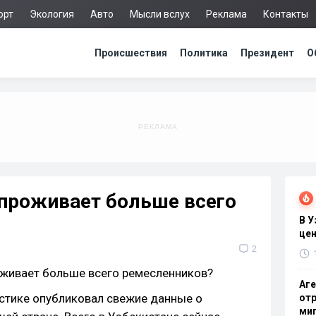
орт
Экология
Авто
Мысли вслух
Реклама
Контакты
Происшествия
Политика
Президент
О
 проживает больше всего
В 
цен
2
Аге
стике опубликовал свежие данные о
отр
миг