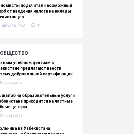
ономисты подсчитали возможный
рб от введения налога на вклады
екистанцев
1 августа, 16:31
41
ОБЩЕСТВО
стным учебным центрам в
екистане предлагают ввести
стему добровольной сертификации
0 / 5 августа
 жалоб на образовательные услуги
збекистане приходится на частные
ебные центры
3 / 5 августа
льница из Узбекистана