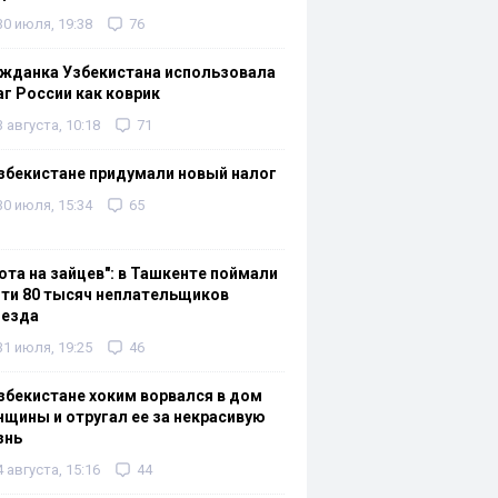
30 июля, 19:38
76
жданка Узбекистана использовала
г России как коврик
3 августа, 10:18
71
збекистане придумали новый налог
30 июля, 15:34
65
ота на зайцев": в Ташкенте поймали
ти 80 тысяч неплательщиков
оезда
31 июля, 19:25
46
збекистане хоким ворвался в дом
щины и отругал ее за некрасивую
знь
4 августа, 15:16
44