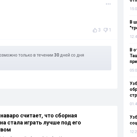
отп
15:0
В ш
"тр
3
1
12:4
В о
озможно только в течении
30
дней со дня
Таш
пр
05:0
Узб
обр
стр
01:4
наваро считает, что сборная
Узб
на стала играть лучше под его
со
твом
12:2