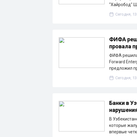
"Хайробод" 
Сегодня, 13
ФИФА реш
провала пр
ФИФА решила 
Forward Ente
предложил п
Сегодня, 13
Банки в У
нарушения
В Узбекистан
которые жалу
впервые чет