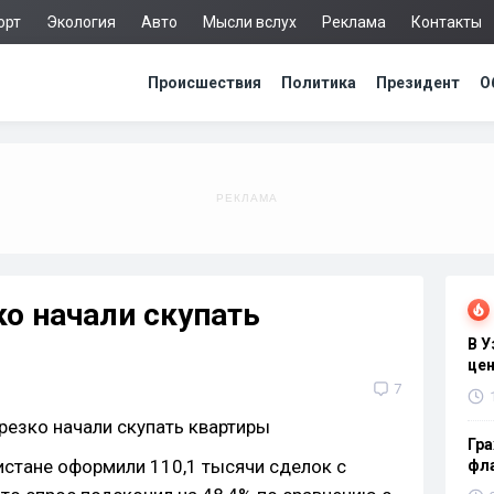
орт
Экология
Авто
Мысли вслух
Реклама
Контакты
Происшествия
Политика
Президент
О
о начали скупать
В 
цен
7
Гра
истане оформили 110,1 тысячи сделок с
фла