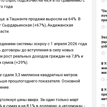
то спрос подскочил на 48,4% по сравнению с
о года.
"Ох
поч
ца: в Ташкенте продажи выросли на 64%. В
пр
т Сырдарьинская (+67%), Андижанская
асти.
Эк
уще
дением системы эскроу с 1 апреля 2026 года
узб
ь договоры до вступления в силу новых
и рост реальных доходов граждан на 7,8% и
а сумов (+29%).
В У
жен
жи
е сдали 3,3 миллиона квадратных метров
льше прошлогоднего показателя. Основной
ение.
В У
про
ав
толкнул цены вверх. За один только март
в сумах и на 8,1% в долларах, а «вторичка» -