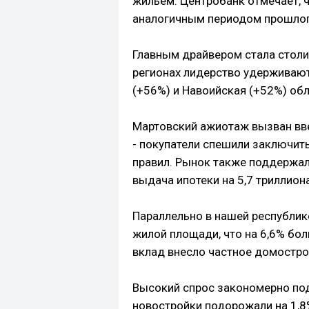
жильем. Центробанк отмечает, ч
аналогичным периодом прошлог
Главным драйвером стала столи
регионах лидерство удерживаю
(+56%) и Навоийская (+52%) обл
Мартовский ажиотаж вызван вве
- покупатели спешили заключит
правил. Рынок также поддержал
выдача ипотеки на 5,7 триллион
Параллельно в нашей республик
жилой площади, что на 6,6% бо
вклад внесло частное домостро
Высокий спрос закономерно под
новостройки подорожали на 1,8% 