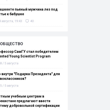
ашкенте пьяный мужчина лез под
тье к бабушке
4 августа, 19:43
40
ОБЩЕСТВО
офессор СамГУ стал победителем
ented Young Scientist Program
8 / 5 августа
 внутри "Подарка Президента" для
рвоклассников?
5 / 5 августа
стным учебным центрам в
екистане предлагают ввести
стему добровольной сертификации