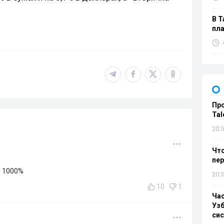
В Т
пла
Пр
Tal
20:5
Что
пе
, 1000%
20:3
10
1
Ча
Узб
си