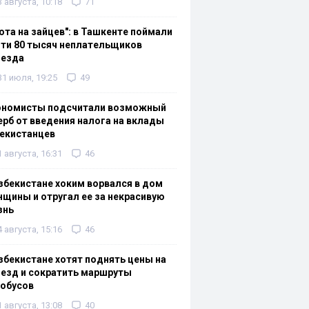
3 августа, 10:18
71
ота на зайцев": в Ташкенте поймали
ти 80 тысяч неплательщиков
оезда
31 июля, 19:25
49
ономисты подсчитали возможный
рб от введения налога на вклады
екистанцев
1 августа, 16:31
46
збекистане хоким ворвался в дом
щины и отругал ее за некрасивую
знь
4 августа, 15:16
46
збекистане хотят поднять цены на
езд и сократить маршруты
тобусов
1 августа, 13:08
40