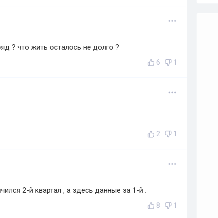
ряд ? что жить осталось не долго ?
6
1
2
1
ился 2-й квартал , а здесь данные за 1-й .
8
1