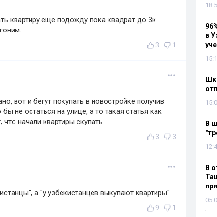
18:5
ть квартиру.еще подожду пока квадрат до 3к
96%
гоним.
в У
уч
3
1
15:1
Шко
отп
ано, вот и бегут покупать в новостройке получив
15:0
 бы не остаться на улице, а то такая статья как
, что начали квартиры скупать
В ш
"тр
3
3
12:4
В о
Таш
пр
истанцы", а "у узбекистанцев выкупают квартиры".
05:0
9
1