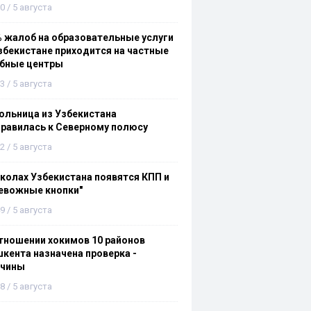
0 / 5 августа
 жалоб на образовательные услуги
збекистане приходится на частные
ебные центры
3 / 5 августа
льница из Узбекистана
равилась к Северному полюсу
2 / 5 августа
колах Узбекистана появятся КПП и
евожные кнопки"
9 / 5 августа
тношении хокимов 10 районов
кента назначена проверка -
ичины
8 / 5 августа