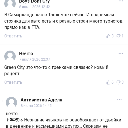
Boys Dont Cry
8 июля 2026 12:42
В Самарканде как в Ташкенте сейчас. И подземная
стоянка для авто есть и с разных стран много туристов,
прямо как в ГТА.
Ответить
3
1
Нечто
7 июля 2026 22:37
Green City это что-то с гренками связано? новый
рецепт
Ответить
6
3
Активистка Аделя
8 июля 2026 14:45
нечто,
👩‍🚒🌏🔹Незнание языков не освобождает от двойки
в дневнике и насмешками других... Сарказм не