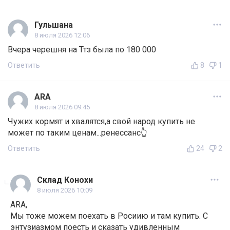
Гульшана
8 июля 2026 12:06
Вчера черешня на Ттз была по 180 000
Ответить
8
1
ARA
8 июля 2026 09:45
Чужих кормят и хвалятся,а свой народ купить не
может по таким ценам...ренессанс👆
Ответить
24
2
Склад Конохи
8 июля 2026 10:09
ARA,
Мы тоже можем поехать в Росиию и там купить. С
энтузиазмом поесть и сказать удивленным