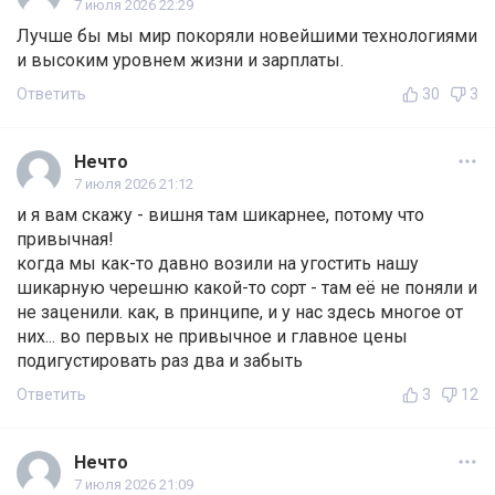
7 июля 2026 22:29
Лучше бы мы мир покоряли новейшими технологиями
и высоким уровнем жизни и зарплаты.
Ответить
30
3
Нечто
7 июля 2026 21:12
и я вам скажу - вишня там шикарнее, потому что
привычная!
когда мы как-то давно возили на угостить нашу
шикарную черешню какой-то сорт - там её не поняли и
не заценили. как, в принципе, и у нас здесь многое от
них... во первых не привычное и главное цены
подигустировать раз два и забыть
Ответить
3
12
Нечто
7 июля 2026 21:09