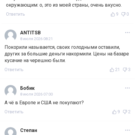
окружающим: о, это из моей страны, очень вкусно.
Ответить
9
0
ANTITSB
8 июля 2026 08:21
Покорили называется, своих голодными оставили,
других за большие деньги накормили. Цены на базаре
кусачие на черешню были.
Ответить
21
3
Бобик
8 июля 2026 07:00
А чё в Европе и США не покупают?
Ответить
9
2
Степан