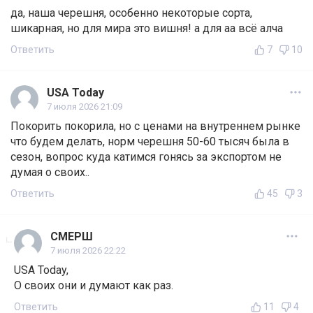
да, наша черешня, особенно некоторые сорта,
шикарная, но для мира это вишня! а для аа всё алча
Ответить
7
10
USA Today
7 июля 2026 21:09
Покорить покорила, но с ценами на внутреннем рынке
что будем делать, норм черешня 50-60 тысяч была в
сезон, вопрос куда катимся гонясь за экспортом не
думая о своих..
Ответить
45
3
СМЕРШ
7 июля 2026 22:22
USA Today,
О своих они и думают как раз.
Ответить
11
4