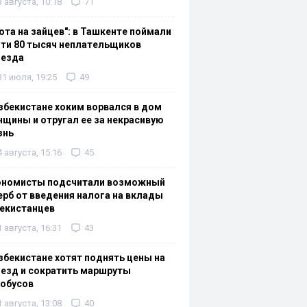
3 августа, 10:18
71
ота на зайцев": в Ташкенте поймали
ти 80 тысяч неплательщиков
оезда
31 июля, 19:25
49
збекистане хоким ворвался в дом
щины и отругал ее за некрасивую
знь
4 августа, 15:16
45
ономисты подсчитали возможный
рб от введения налога на вклады
екистанцев
1 августа, 16:31
43
збекистане хотят поднять цены на
езд и сократить маршруты
тобусов
1 августа, 13:08
40