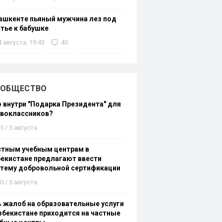
ашкенте пьяный мужчина лез под
тье к бабушке
4 августа, 19:43
40
ОБЩЕСТВО
 внутри "Подарка Президента" для
рвоклассников?
5 / 5 августа
стным учебным центрам в
екистане предлагают ввести
стему добровольной сертификации
0 / 5 августа
 жалоб на образовательные услуги
збекистане приходится на частные