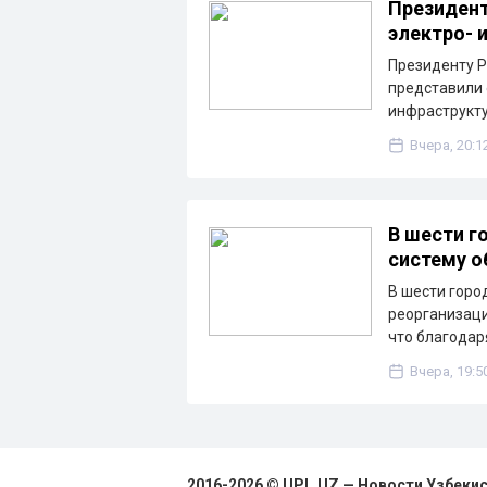
Президент
электро- 
Президенту Р
представили 
инфраструкту
Вчера, 20:1
В шести г
систему о
В шести горо
реорганизаци
что благода
Вчера, 19:5
2016-2026 © UPL.UZ — Новости Узбеки