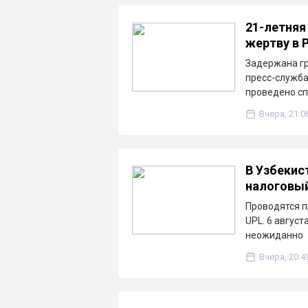
21-летняя
жертву в 
Задержана гр
пресс-служба
проведено с
Вчера, 21:0
В Узбекис
налоговы
Проводятся п
UPL. 6 август
неожиданно
Вчера, 20:4