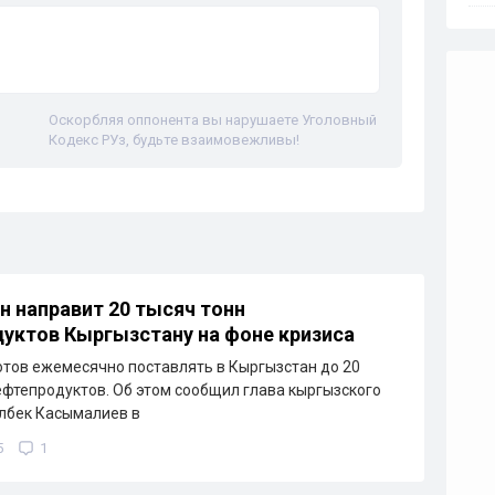
Оскорбляя оппонента вы нарушаете Уголовный
Кодекс РУз, будьте взаимовежливы!
н направит 20 тысяч тонн
уктов Кыргызстану на фоне кризиса
отов ежемесячно поставлять в Кыргызстан до 20
ефтепродуктов. Об этом сообщил глава кыргызского
лбек Касымалиев в
5
1