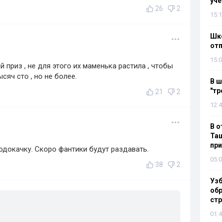
уч
26
2
15:1
Шко
отп
15:0
 приз , не для этого их маменька растила , чтобы
сяч сто , но не более.
В ш
"тр
21
2
12:4
В о
Таш
пр
одокачку. Скоро фантики будут раздавать.
05:0
38
2
Узб
обр
стр
01:4