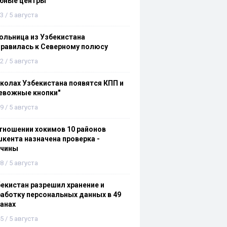
ебные центры
3 / 5 августа
льница из Узбекистана
равилась к Северному полюсу
2 / 5 августа
колах Узбекистана появятся КПП и
евожные кнопки"
9 / 5 августа
тношении хокимов 10 районов
кента назначена проверка -
ичины
8 / 5 августа
екистан разрешил хранение и
аботку персональных данных в 49
анах
5 / 5 августа