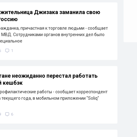
 жительница Джизака заманила свою
Россию
ажданка, причастная к торговле людьми - сообщает
 МВД. Сотрудниками органов внутренних дел было
пециальное
6
1
тане неожиданно перестал работать
й кешбэк
рофилактические работы - сообщает корреспондент
а текущего года, в мобильном приложении "Soliq"
9
6