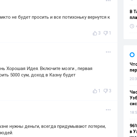
В Т
никто не будет просить и все потихоньку вернутся к
пла
3
1
Что
ень Хорошая Идея. Включите мозги , первая
пе
оить 5000 сум, доход в Казну будет
20:3
1
3
Ча
Узб
си
18:5
96%
азне нужны деньги, всегда придумывают лотереи,
в У
людей.