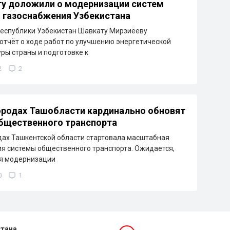
у доложили о модернизации систем
и газоснабжения Узбекистана
еспублики Узбекистан Шавкату Мирзиёеву
отчёт о ходе работ по улучшению энергетической
ры страны и подготовке к
2
2
ородах Ташобласти кардинально обновят
бщественного транспорта
дах Ташкентской области стартовала масштабная
я системы общественного транспорта. Ожидается,
ря модернизации
0
1
стана