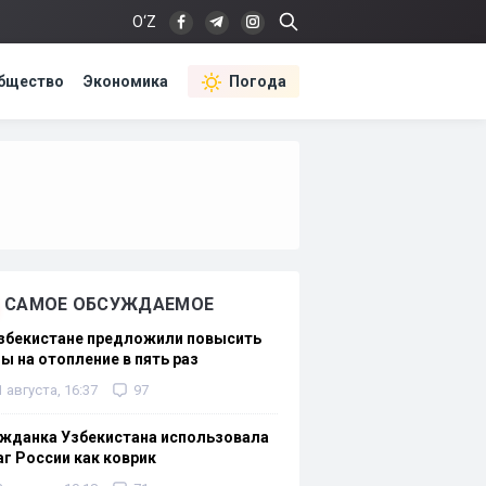
O‘Z
бщество
Экономика
Погода
САМОЕ ОБСУЖДАЕМОЕ
Узбекистане предложили повысить
ы на отопление в пять раз
1 августа, 16:37
97
жданка Узбекистана использовала
г России как коврик