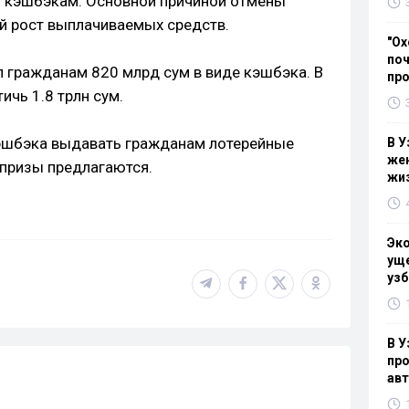
 кэшбэкам. Основной причиной отмены
ий рост выплачиваемых средств.
"Ох
поч
 гражданам 820 млрд сум в виде кэшбэка. В
пр
ичь 1.8 трлн сум.
эшбэка выдавать гражданам лотерейные
В У
жен
 призы предлагаются.
жи
Эк
уще
узб
В У
про
ав