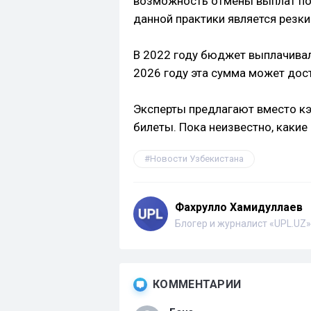
возможность отмены выплат по
данной практики является резк
В 2022 году бюджет выплачивал
2026 году эта сумма может дост
Эксперты предлагают вместо к
билеты. Пока неизвестно, какие
Новости Узбекистана
Фахрулло Хамидуллаев
Блогер и журналист «UPL.UZ»
КОММЕНТАРИИ