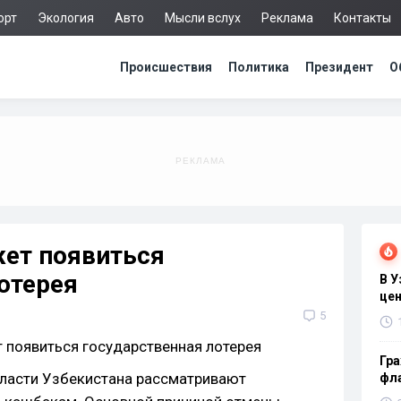
орт
Экология
Авто
Мысли вслух
Реклама
Контакты
Происшествия
Политика
Президент
О
жет появиться
отерея
В 
цен
5
Гра
власти Узбекистана рассматривают
фла