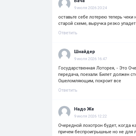
Бача
9 июля 2026 20:24
оставьте себе лотерею теперь чеки 
старой схеме, выручка резко упадет
Ответить
Шнайдер
9 июля 2026 16:47
Государственная Лоторея, - Это Оч
передача, поехали. Билет должен ст
Ошеломляющим, покроит все
Ответить
Надо Же
9 июля 2026 12:22
Очередной лохотрон будет, когда к
причем беспроигрышные но не для 