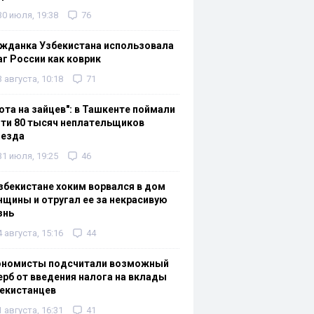
30 июля, 19:38
76
жданка Узбекистана использовала
г России как коврик
3 августа, 10:18
71
ота на зайцев": в Ташкенте поймали
ти 80 тысяч неплательщиков
оезда
31 июля, 19:25
46
збекистане хоким ворвался в дом
щины и отругал ее за некрасивую
знь
4 августа, 15:16
44
ономисты подсчитали возможный
рб от введения налога на вклады
екистанцев
1 августа, 16:31
41