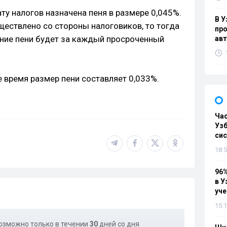
ату налогов назначена пеня в размере 0,045%.
В У
ществлено со стороны налоговиков, то тогда
про
ение пени будет за каждый просроченный
ав
е время размер пени составляет 0,033%.
Ча
Узб
си
18:5
96%
в У
уч
15:1
озможно только в течении
30
дней со дня