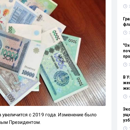
Гра
фла
"Ох
поч
пр
В У
жен
жи
Эк
в увеличится с 2019 года. Изменение было
уще
узб
ным Президентом.