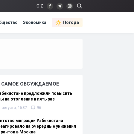
O‘Z
бщество
Экономика
Погода
САМОЕ ОБСУЖДАЕМОЕ
Узбекистане предложили повысить
ы на отопление в пять раз
1 августа, 16:37
96
нтство миграции Узбекистана
еагировало на очередные унижения
рантов в Москве