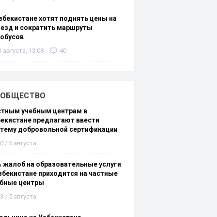
збекистане хотят поднять цены на
езд и сократить маршруты
тобусов
1 августа, 13:08
40
ОБЩЕСТВО
стным учебным центрам в
екистане предлагают ввести
стему добровольной сертификации
0 / 5 августа
 жалоб на образовательные услуги
збекистане приходится на частные
ебные центры
3 / 5 августа