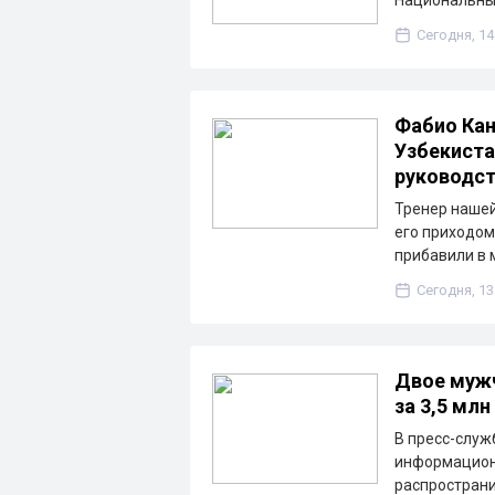
Сегодня, 14
Фабио Кан
Узбекиста
руководс
Тренер нашей
его приходом
прибавили в 
Сегодня, 13
Двое мужч
за 3,5 млн
В пресс-служ
информацион
распространи