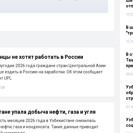
Шко
отп
15:0
В ш
"тр
12:4
В о
нцы не хотят работать в России
Таш
лугодие 2026 года граждане стран Центральной Азии
пр
е ездить в Россию на заработки. Об этом сообщает
05:0
т UPL.
Узб
:08
обр
стр
01:4
тане упала добыча нефти, газа и угля
Узб
сть месяцев 2026 года в Узбекистане снизилась
со
 нефти, газа и конденсата. Такие данные приводит
й комитет по