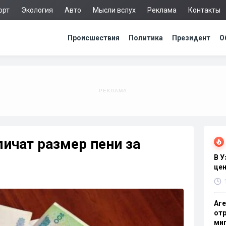
орт
Экология
Авто
Мысли вслух
Реклама
Контакты
Происшествия
Политика
Президент
О
личат размер пени за
В 
цен
Аге
отр
миг