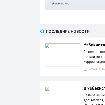
публикации.
ПОСЛЕДНИЕ НОВОСТИ
Узбекиста
За первое по
начали меньш
корреспонден
Сегодня, 15
В Узбекис
За первые ше
добыча угля,
Национальны