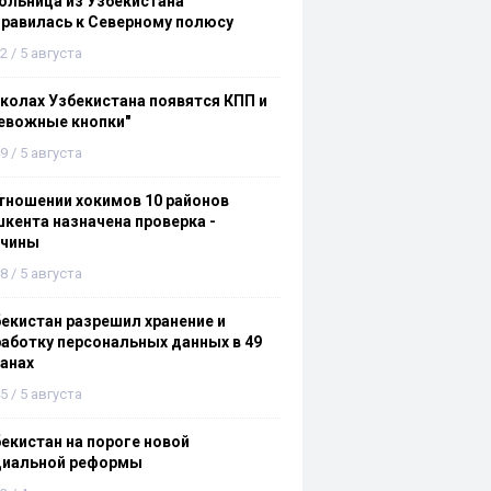
льница из Узбекистана
равилась к Северному полюсу
2 / 5 августа
колах Узбекистана появятся КПП и
евожные кнопки"
9 / 5 августа
тношении хокимов 10 районов
кента назначена проверка -
ичины
8 / 5 августа
екистан разрешил хранение и
аботку персональных данных в 49
анах
5 / 5 августа
екистан на пороге новой
циальной реформы