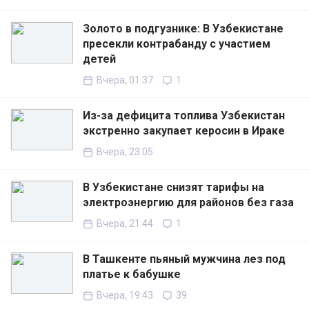
Золото в подгузнике: В Узбекистане
пресекли контрабанду с участием
детей
Вчера, 01:37
1
Из-за дефицита топлива Узбекистан
экстренно закупает керосин в Ираке
Вчера, 23:05
В Узбекистане снизят тарифы на
электроэнергию для районов без газа
Вчера, 21:44
1
В Ташкенте пьяный мужчина лез под
платье к бабушке
Вчера, 19:43
39