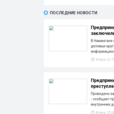
ПОСЛЕДНИЕ НОВОСТИ
Предприни
заключили
В Намангане 
деловых круг
информацион
Вчера, 22:1
Предприни
преступле
Проведено з
- сообщает п
внутренних д
Вчера, 22:0