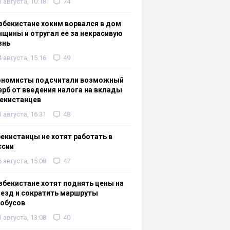
3 августа, 10:18
74
збекистане хоким ворвался в дом
щины и отругал ее за некрасивую
знь
4 августа, 15:16
49
ономисты подсчитали возможный
рб от введения налога на вклады
екистанцев
1 августа, 16:31
48
екистанцы не хотят работать в
ссии
6 августа, 15:08
47
збекистане хотят поднять цены на
езд и сократить маршруты
тобусов
1 августа, 13:08
40