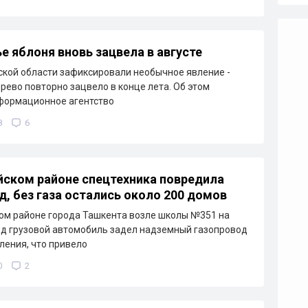
е яблоня вновь зацвела в августе
кой области зафиксировали необычное явление -
рево повторно зацвело в конце лета. Об этом
формационное агентство
8
6
йском районе спецтехника повредила
д, без газа остались около 200 домов
ом районе города Ташкента возле школы №351 на
д грузовой автомобиль задел надземный газопровод
ления, что привело
0
2