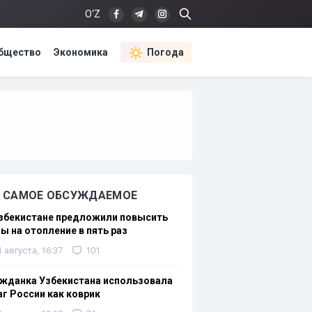
O‘Z
бщество
Экономика
Погода
САМОЕ ОБСУЖДАЕМОЕ
Узбекистане предложили повысить
ы на отопление в пять раз
1 августа, 16:37
101
жданка Узбекистана использовала
г России как коврик