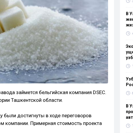
В У
жен
жи
Эк
уще
узб
Узб
Ро
завода займется бельгийская компания DSEC.
ории Ташкентской области.
В У
про
у были достигнуты в ходе переговоров
ав
ом компании. Примерная стоимость проекта