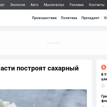
орт
Экология
Авто
Мысли вслух
Реклама
Контакты
Происшествия
Политика
Президент
О
асти построят сахарный
В 
цен
Гра
фла