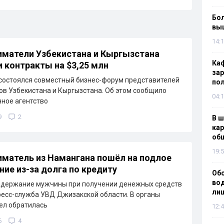
Бол
вы
14:1
матели Узбекистана и Кыргызстана
Каф
 контракты на $3,25 млн
зар
состоялся совместный бизнес-форум представителей
по
ов Узбекистана и Кыргызстана. Об этом сообщило
04:1
ное агентство
9
2
В ш
кар
об
19:5
матель из Намангана пошёл на подлое
ние из-за долга по кредиту
Об
вод
адержание мужчины при получении денежных средств
лиш
ресс-служба УВД Джизакской области. В органы
ел обратилась
12:4
6
4