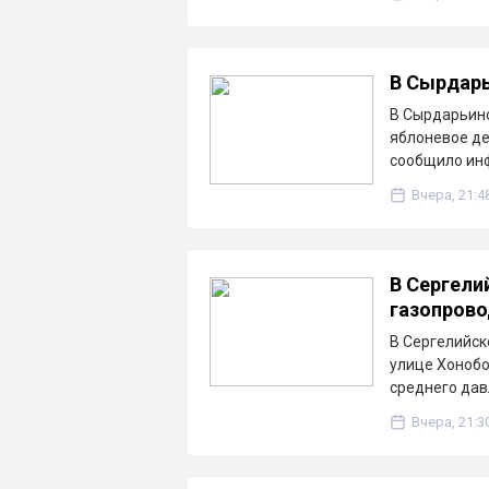
В Сырдарь
В Сырдарьинс
яблоневое де
сообщило ин
Вчера, 21:4
В Сергели
газопрово
В Сергелийск
улице Хонобо
среднего дав
Вчера, 21:3