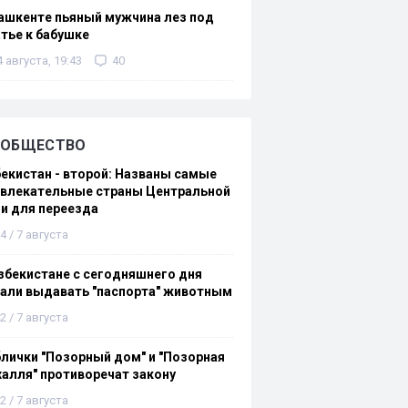
ашкенте пьяный мужчина лез под
тье к бабушке
4 августа, 19:43
40
ОБЩЕСТВО
екистан - второй: Названы самые
ивлекательные страны Центральной
и для переезда
4 / 7 августа
збекистане с сегодняшнего дня
али выдавать "паспорта" животным
2 / 7 августа
лички "Позорный дом" и "Позорная
алля" противоречат закону
2 / 7 августа