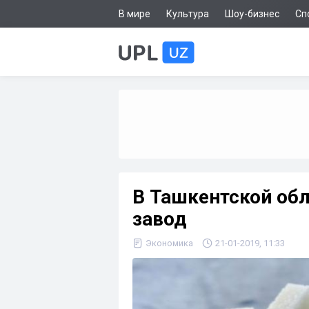
В мире
Культура
Шоу-бизнес
Сп
В Ташкентской обл
завод
Экономика
21-01-2019, 11:33