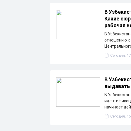
В Узбекис
Какие сюр
рабочая н
В Узбекистан
отношению к 
Центрального
Сегодня, 17
В Узбекис
выдавать 
В Узбекистан
идентификаци
начинает дей
Сегодня, 16