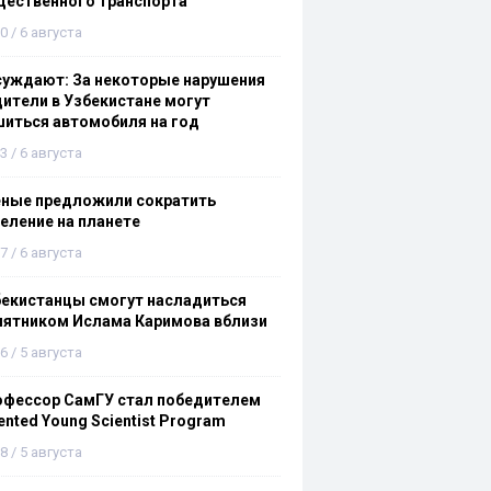
щественного транспорта
0 / 6 августа
суждают: За некоторые нарушения
ители в Узбекистане могут
иться автомобиля на год
3 / 6 августа
еные предложили сократить
еление на планете
7 / 6 августа
бекистанцы смогут насладиться
мятником Ислама Каримова вблизи
6 / 5 августа
офессор СамГУ стал победителем
ented Young Scientist Program
8 / 5 августа