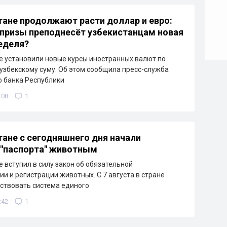
тане продолжают расти доллар и евро:
призы преподнесёт узбекистанцам новая
еделя?
е установили новые курсы иностранных валют по
узбекскому суму. Об этом сообщила пресс-служба
 банка Республики
:08
1
тане с сегодняшнего дня начали
"паспорта" животным
е вступил в силу закон об обязательной
и и регистрации животных. С 7 августа в стране
ствовать система единого
:42
1