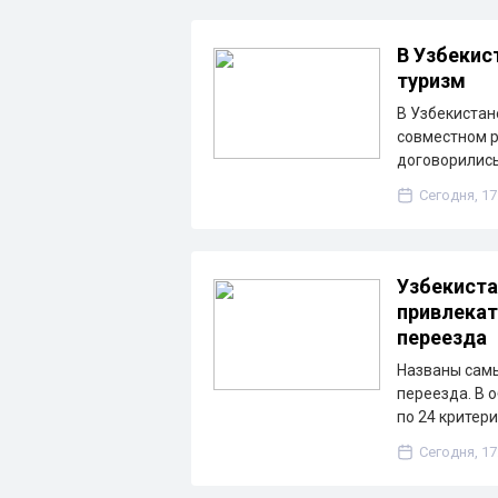
В Узбекис
туризм
В Узбекистан
совместном р
договорились
Сегодня, 17
Узбекиста
привлекат
переезда
Названы сам
переезда. В 
по 24 критер
Сегодня, 17