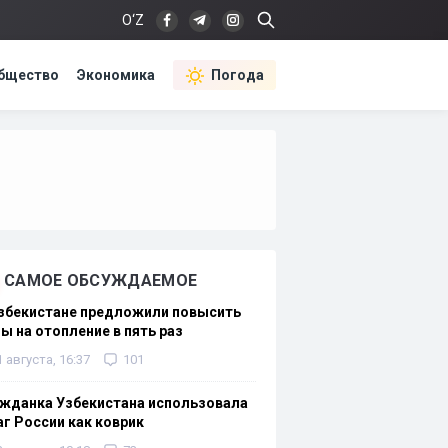
O‘Z
бщество
Экономика
Погода
САМОЕ ОБСУЖДАЕМОЕ
Узбекистане предложили повысить
ы на отопление в пять раз
1 августа, 16:37
101
жданка Узбекистана использовала
г России как коврик