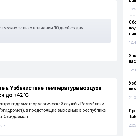
об
19:5
Об
озможно только в течении
30
дней со дня
вод
лиш
12:4
Уч
нас
12:3
Уз
е в Узбекистане температура воздуха
па
я до +42°C
21:0
ентра гидрометеорологической службы Республики
Узгидромет), в предстоящие выходные в республике
Пр
ра. Ожидаемая
Tal
20:5
:47