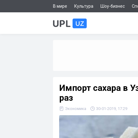
В мире
Культура
Шоу-бизнес
Сп
Импорт сахара в У
раз
Экономика
30-01-2019, 17:29