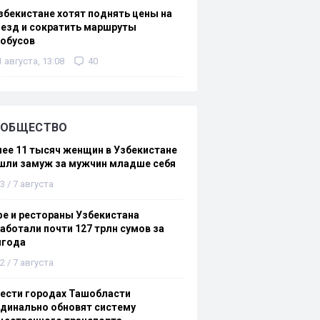
збекистане хотят поднять цены на
езд и сократить маршруты
тобусов
1 августа, 13:08
40
ОБЩЕСТВО
ее 11 тысяч женщин в Узбекистане
шли замуж за мужчин младше себя
3 / 7 августа
е и рестораны Узбекистана
аботали почти 127 трлн сумов за
лгода
2 / 7 августа
ести городах Ташобласти
динально обновят систему