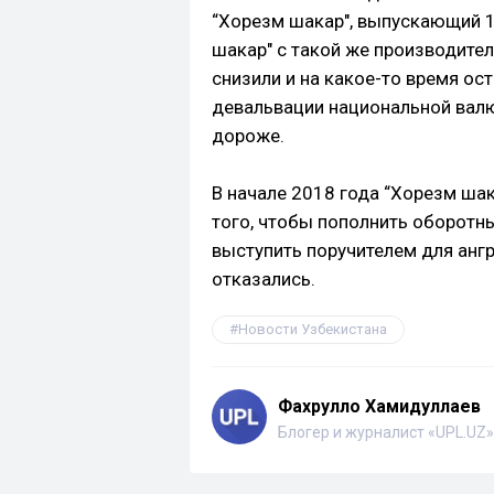
“Хорезм шакар", выпускающий 1 
шакар" с такой же производите
снизили и на какое-то время ос
девальвации национальной валю
дороже.
В начале 2018 года “Хорезм ша
того, чтобы пополнить оборотн
выступить поручителем для анг
отказались.
Новости Узбекистана
Фахрулло Хамидуллаев
Блогер и журналист «UPL.UZ»