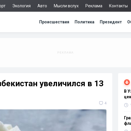
орт
Экология
Авто
Мысли вслух
Реклама
Контакты
Происшествия
Политика
Президент
О
збекистан увеличился в 13
В 
цен
4
Гра
фла