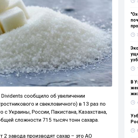
"Ох
поч
пр
Эк
уще
узб
В У
жен
жи
 Dividents сообщило об увеличении
ростникового и свекловичного) в 13 раз по
о с Украины, России, Пакистана, Казахстана,
Узб
общей сложности 715 тысяч тонн сахара.
Ро
т 2 завода производят сахар – это АО