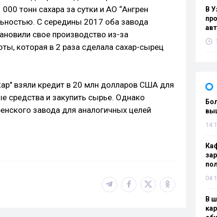
000 тонн сахара за сутки и АО “Ангрен
В У
про
льностью. С середины 2017 оба завода
ав
тановили свое производство из-за
ты, которая в 2 раза сделала сахар-сырец
кар" взяли кредит в 20 млн долларов США для
ые средства и закупить сырье. Однако
Бол
ренского завода для аналогичных целей
вы
14:1
Каф
зар
по
04:1
В ш
кар