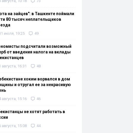
3 августа, 10:18
73
ота на зайцев": в Ташкенте поймали
ти 80 тысяч неплательщиков
оезда
31 июля, 19:25
49
ономисты подсчитали возможный
рб от введения налога на вклады
екистанцев
1 августа, 16:31
48
збекистане хоким ворвался в дом
щины и отругал ее за некрасивую
знь
4 августа, 15:16
46
екистанцы не хотят работать в
ссии
6 августа, 15:08
44