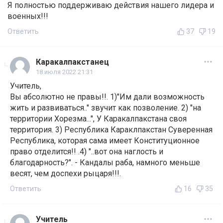
Я полностью поддерживаю действия нашего лидера и
военных!!!
Ответить
37
19
Каракалпакстанец
18 июля 2022 21:31
Учитель,
Вы абсолютно не правы!!. 1)"Им дали возможность
жить и развиваться.." звучит как позволение. 2) "на
территории Хорезма...", У Каракалпакстана своя
территория. 3) Республика Караклпакстан Суверенная
Республика, которая сама имеет Конституционное
право отделится!! .4) "..вот она наглость и
благодарность?". - Кандалы раба, намного меньше
весят, чем доспехи рыцаря!!!.
Ответить
16
35
Учитель