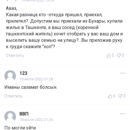
19 июля 2022 13:33
Аваз,
Какая разница кто -откуда пришел, приехал,
прилетел?. Допустим вы приехали из Бухары, купили
жилье в Ташкенте, а ваш сосед (коренной
ташкентский житель) хочет отобрать у вас ваш дом и
выселить вашу семью на улицу?...Вы приложив руку
к груди скажите "хоп"?
Ответить
5
0
123
19 июля 2022 01:28
Иманы саламат болсын.
Ответить
6
0
ВВП
18 июля 2022 21:25
По могли уйти