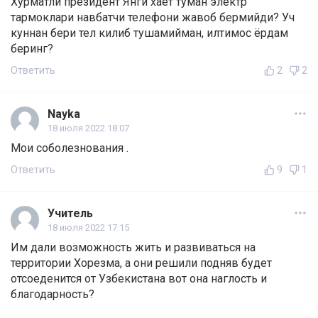
Хурматли президент Янги хает туман электр
тармоклари навбатчи телефони жавоб бермийди? Уч
куннан бери тел килиб тушамийман, илтимос ёрдам
беринг?
Ответить
2
2
Nayka
18 июля 2022 18:07
Мои соболезнования .
Ответить
9
1
Учитель
18 июля 2022 17:15
Им дали возможность жить и развиваться на
территории Хорезма, а они решили подняв будет
отсоеденится от Узбекистана вот она наглость и
благодарность?