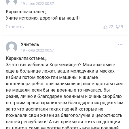
19 июля 2022 00:37
Каракалпакстанец,
Учите историю, дорогой вы наш!!!
Ответить
22
9
Учитель
19 июля 2022 00:57
Каракалпакстанец,
За что вы избивали Хорезмийцев? Мои знакомые
ещё в больнице лежат, ваши молодчики в масках
избили потом подожгли машины и жилые
контейнера ребят, они занимались рисоводством вам
не мешали, если бы не военные то началась бы
резня, лично я благодарен военным и очень скорблю
по троим правоохранителям благодарен их родителям
за то что воспитали таких парней которые не
пожалели свои жизни за благополучие и целостность
нашей республики! А вы привыкли жить на дотации
из центра, сами не хотите работать все вам подавай