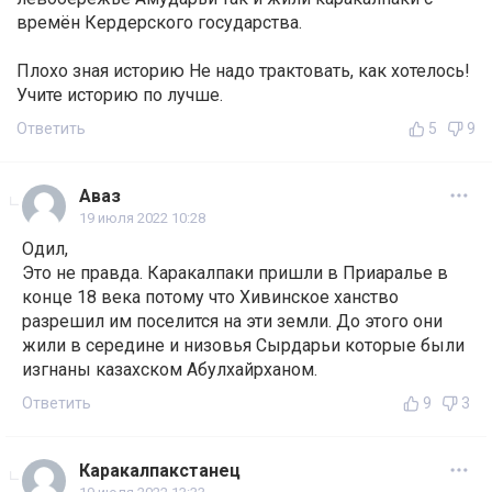
времён Кердерского государства.
Плохо зная историю Не надо трактовать, как хотелось!
Учите историю по лучше.
Ответить
5
9
Аваз
19 июля 2022 10:28
Одил,
Это не правда. Каракалпаки пришли в Приаралье в
конце 18 века потому что Хивинское ханство
разрешил им поселится на эти земли. До этого они
жили в середине и низовья Сырдарьи которые были
изгнаны казахском Абулхайрханом.
Ответить
9
3
Каракалпакстанец