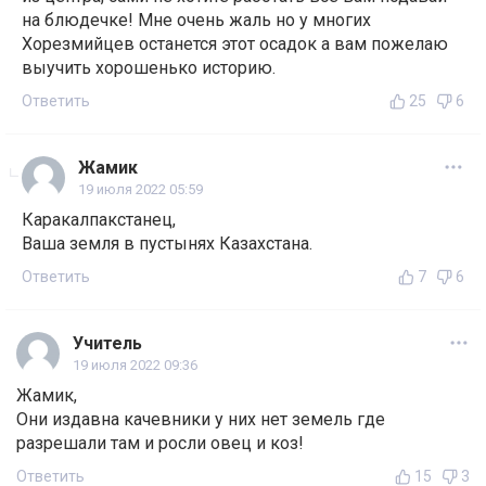
на блюдечке! Мне очень жаль но у многих
Хорезмийцев останется этот осадок а вам пожелаю
выучить хорошенько историю.
Ответить
25
6
Жамик
19 июля 2022 05:59
Каракалпакстанец,
Ваша земля в пустынях Казахстана.
Ответить
7
6
Учитель
19 июля 2022 09:36
Жамик,
Они издавна качевники у них нет земель где
разрешали там и росли овец и коз!
Ответить
15
3