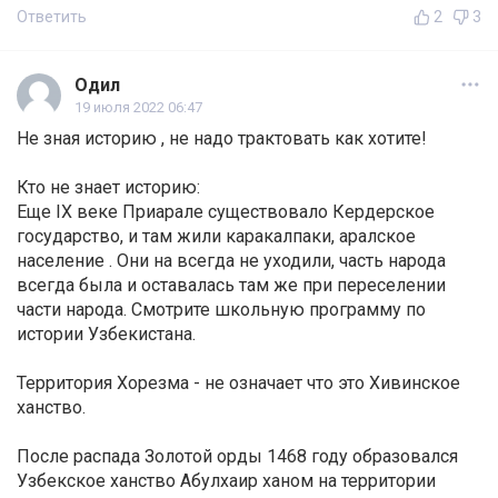
Ответить
2
3
Одил
19 июля 2022 06:47
Не зная историю , не надо трактовать как хотите!
Кто не знает историю:
Еще IX веке Приарале существовало Кердерское
государство, и там жили каракалпаки, аралское
население . Они на всегда не уходили, часть народа
всегда была и оставалась там же при переселении
части народа. Смотрите школьную программу по
истории Узбекистана.
Территория Хорезма - не означает что это Хивинское
ханство.
После распада Золотой орды 1468 году образовался
Узбекское ханство Абулхаир ханом на территории