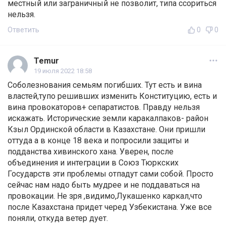
местный или заграничный не позволит, типа ссориться
нельзя.
Ответить
0
0
Temur
19 июля 2022 18:58
Соболезнования семьям погибших. Тут есть и вина
властей,тупо решивших изменить Конституцию, есть и
вина провокаторов+ сепаратистов. Правду нельзя
искажать. Исторические земли каракалпаков- район
Кзыл Ординской области в Казахстане. Они пришли
оттуда а в конце 18 века и попросили защиты и
подданства хивинского хана. Уверен, после
объединения и интеграции в Союз Тюркских
Государств эти проблемы отпадут сами собой. Просто
сейчас нам надо быть мудрее и не поддаваться на
провокации. Не зря ,видимо,Лукашенко каркал,что
после Казахстана придет черед Узбекистана. Уже все
поняли, откуда ветер дует.