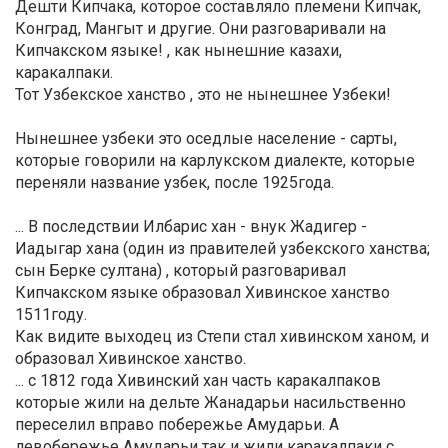
Дешти Кипчака, которое составляло племени Кипчак,
Конград, Мангыт и другие. Они разговаривали на
Кипчакском языке! , как нынешние казахи,
каракалпаки.
Тот Узбекское ханство , это не нынешнее Узбеки!
Нынешнее узбеки это оседлые население - сарты,
которые говорили на карлукском диалекте, которые
переняли название узбек, после 1925года.
... В последствии Илбарис хан - внук Жадигер -
Иадыгар хана (один из правителей узбекского ханства;
сын Берке султана) , который разговаривал
Кипчакском языке образовал Хивинское ханство
1511году.
Как видите выходец из Степи стал хивинском ханом, и
образовал Хивинское ханство.
... с 1812 года Хивинский хан часть каракалпаков
которые жили на дельте Жанадарьи насильственно
переселил вправо побережье Амударьи. А
левобережье Амударьи так и жили каракалпаки с