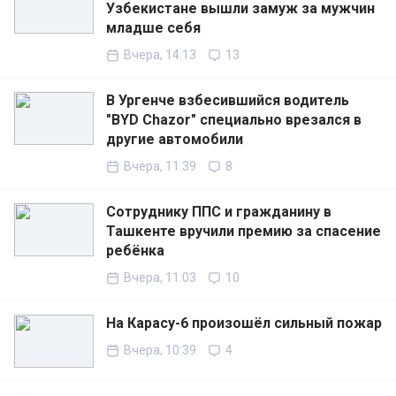
Узбекистане вышли замуж за мужчин
младше себя
Вчера, 14:13
13
В Ургенче взбесившийся водитель
"BYD Chazor" специально врезался в
другие автомобили
Вчера, 11:39
8
Сотруднику ППС и гражданину в
Ташкенте вручили премию за спасение
ребёнка
Вчера, 11:03
10
На Карасу-6 произошёл сильный пожар
Вчера, 10:39
4