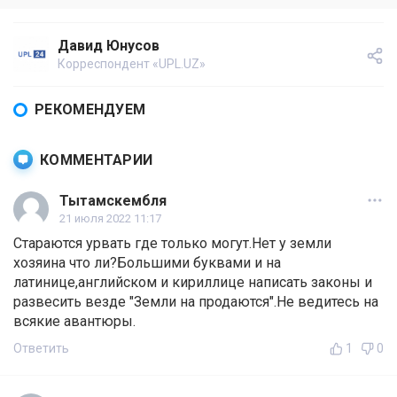
Давид Юнусов
Корреспондент «UPL.UZ»
РЕКОМЕНДУЕМ
КОММЕНТАРИИ
Тытамскембля
21 июля 2022 11:17
Стараются урвать где только могут.Нет у земли
хозяина что ли?Большими буквами и на
латинице,английском и кириллице написать законы и
развесить везде "Земли на продаются".Не ведитесь на
всякие авантюры.
Ответить
1
0