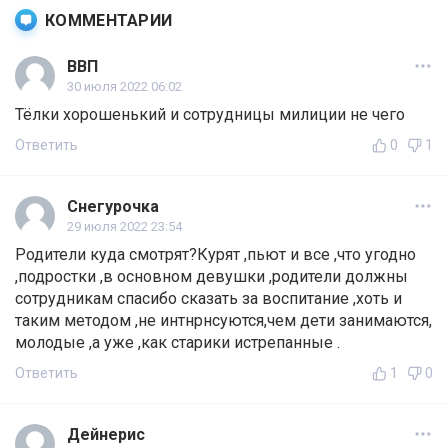
КОММЕНТАРИИ
ВВП
30 июля 2022 06:02
Тёлки хорошенький и сотрудницы милиции не чего
Ответить
0
1
Снегурочка
29 июля 2022 23:54
Родители куда смотрят?Курят ,пьют и все ,что угодно
,подростки ,в основном девушки ,родители должны
сотрудникам спасибо сказать за воспитание ,хоть и
таким методом ,не интнрнсуются,чем дети занимаются,
молодые ,а уже ,как старики истрепанные .
Ответить
1
0
Дейнерис