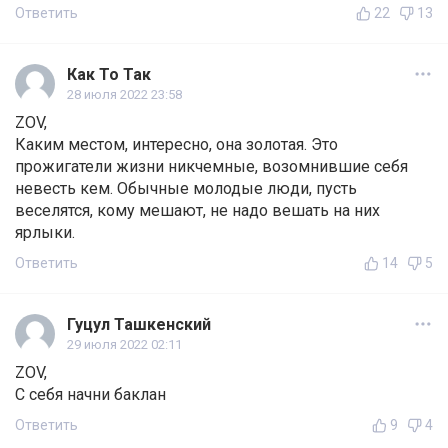
Ответить
22
13
Как То Так
28 июля 2022 23:58
ZOV,
Каким местом, интересно, она золотая. Это
прожигатели жизни никчемные, возомнившие себя
невесть кем. Обычные молодые люди, пусть
веселятся, кому мешают, не надо вешать на них
ярлыки.
Ответить
14
5
Гуцул Ташкенский
29 июля 2022 02:11
ZOV,
С себя начни баклан
Ответить
9
4