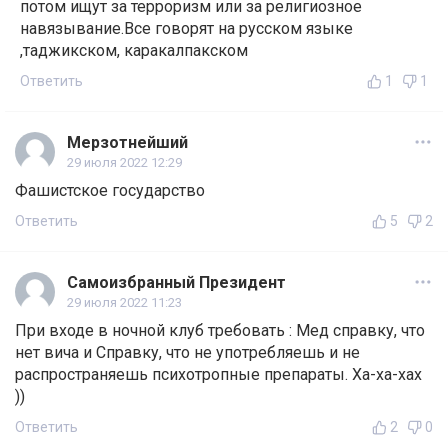
потом ищут за терроризм или за религиозное
навязывание.Все говорят на русском языке
,таджикском, каракалпакском
Ответить
1
1
Мерзотнейший
29 июля 2022 12:29
Фашистское государство
Ответить
5
2
Самоизбранный Президент
29 июля 2022 11:23
При входе в ночной клуб требовать : Мед справку, что
нет вича и Справку, что не употребляешь и не
распространяешь психотропные препараты. Ха-ха-хах
))
Ответить
2
0