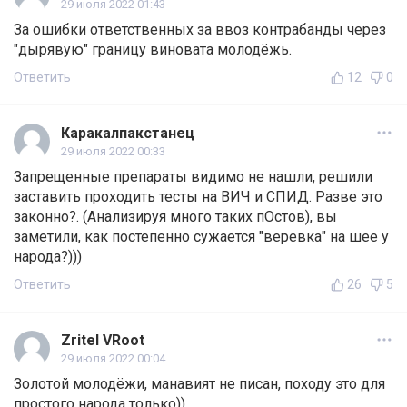
29 июля 2022 01:43
За ошибки ответственных за ввоз контрабанды через
"дырявую" границу виновата молодёжь.
Ответить
12
0
Каракалпакстанец
29 июля 2022 00:33
Запрещенные препараты видимо не нашли, решили
заставить проходить тесты на ВИЧ и СПИД. Разве это
законно?. (Анализируя много таких пОстов), вы
заметили, как постепенно сужается "веревка" на шее у
народа?)))
Ответить
26
5
Zritel VRoot
29 июля 2022 00:04
Золотой молодёжи, манавият не писан, походу это для
простого народа только))