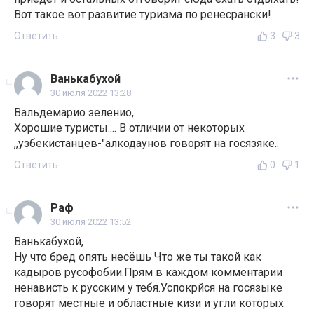
Вот такое вот развитие туризма по ренесрански!
Ответить
3
3
Ванькабухой
30 июля 2022 13:28
Вальдемарио зеленио,
Хорошие туристы.... В отличии от некоторых
,,узбекистанцев-"алкодаунов говорят на госязяке..
Ответить
0
1
Раф
30 июля 2022 13:52
Ванькабухой,
Ну что бред опять несёшь Что же ты такой как
кадыров русофобии.Прям в каждом комментарии
ненависть к русским у тебя.Успокрйся на госязыке
говорят местные и областные кизи и угли которых