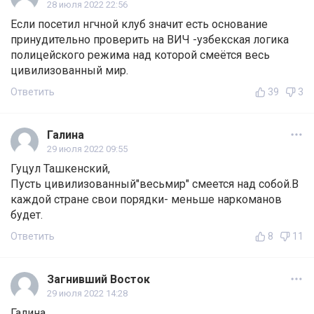
28 июля 2022 22:56
Если посетил нгчной клуб значит есть основание
принудительно проверить на ВИЧ -узбекская логика
полицейского режима над которой смеётся весь
цивилизованный мир.
Ответить
39
3
Галина
29 июля 2022 09:55
Гуцул Ташкенский,
Пусть цивилизованный"весьмир" смеется над собой.В
каждой стране свои порядки- меньше наркоманов
будет.
Ответить
8
11
Загнивший Восток
29 июля 2022 14:28
Галина,