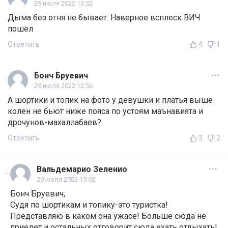
29 июля 2022 13:52
Дыма без огня не бывает. Наверное всплеск ВИЧ
пошел
Ответить
4
1
Бонч Бруевич
29 июля 2022 12:56
А шортики и топик на фото у девушки и платья выше
колен не бьют ниже пояса по устоям маънавията и
дрочунов-махаллабаев?
Ответить
3
2
Вальдемарио Зеленио
29 июля 2022 15:02
Бонч Бруевич,
Судя по шортикам и топику-это туристка!
Представляю в каком она ужасе! Больше сюда не
приедет и остальных отговорит сюда ехать отдыхать!