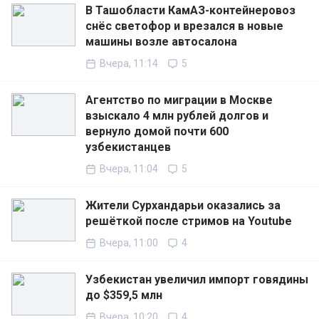
В Ташобласти КамАЗ-контейнеровоз
снёс светофор и врезался в новые
машины возле автосалона
Вчера, 11:14
5
Агентство по миграции в Москве
взыскало 4 млн рублей долгов и
вернуло домой почти 600
узбекистанцев
Вчера, 11:04
5
Жители Сурхандарьи оказались за
решёткой после стримов на Youtube
Вчера, 11:00
4
Узбекистан увеличил импорт говядины
до $359,5 млн
Вчера, 10:20
4