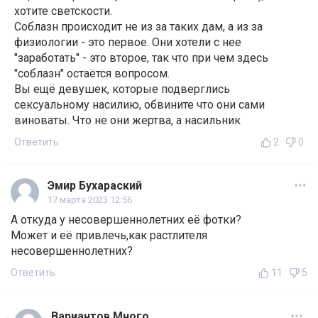
хотите светскости.
Соблазн происходит не из за таких дам, а из за
физиологии - это первое. Они хотели с нее
"заработать" - это второе, так что при чем здесь
"соблазн" остаётся вопросом.
Вы ещё девушек, которые подверглись
сексуальному насилию, обвините что они сами
виноваты. Что не они жертва, а насильник
Ответить
2
0
Эмир Бухараский
17 марта 2023 12:56
А откуда у несовершеннолетних её фотки?
Может и её привлечь,как растлителя
несовершеннолетних?
Ответить
11
5
Вариантов Много