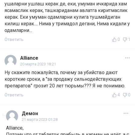
ушаларни ушлаш керак де, еки, умуман ичкарида хам
ясамаслик керак, ташкариданам авлатга киритмаслик
керак. Еки умуман одамларни кулига тушмайдиган
килиш керак.... Нима у тримадол дегани, Нима кидали у
одамларни...
Ответить
0
1
Alliance
20 марта 2023 18:21
Ну скажите пожалуйста, почему за убийство дают
короткие сроки, а "за продажу сильнодействующих
препаратов" грозит 20 лет тюрьмы??? Я не понимаю.
Ответить
4
0
Демон
21 марта 2023 01:28
Alliance,
Потому что от таблеток прибыль в карман не идёт, а с