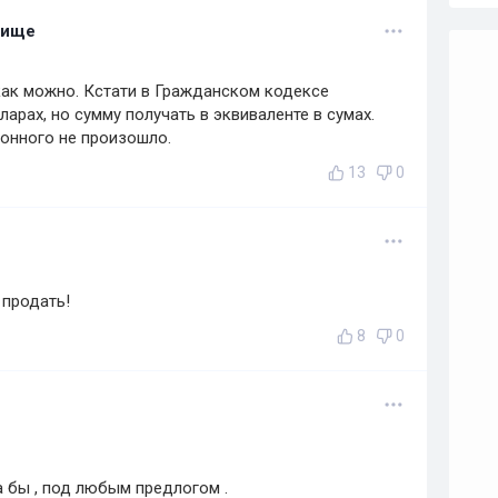
лище
 как можно. Кстати в Гражданском кодексе
арах, но сумму получать в эквиваленте в сумах.
конного не произошло.
13
0
 продать!
8
0
а бы , под любым предлогом .