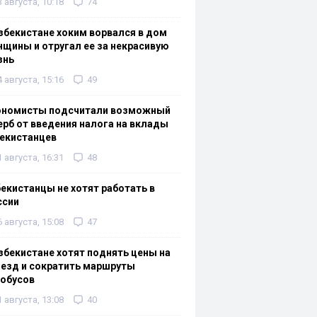
3 августа, 10:18
74
збекистане хоким ворвался в дом
щины и отругал ее за некрасивую
знь
4 августа, 15:16
49
ономисты подсчитали возможный
рб от введения налога на вклады
екистанцев
1 августа, 16:31
48
екистанцы не хотят работать в
ссии
6 августа, 15:08
47
збекистане хотят поднять цены на
езд и сократить маршруты
тобусов
1 августа, 13:08
40