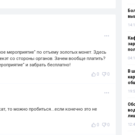
Бол
вы
14:1
Каф
зар
по
ое мероприятие" по отъему золотых монет. Здесь
рекэт со стороны органов. Зачем вообще платить?
04:1
ероприятие" и забрать бесплатно!
В ш
0
0
кар
об
19:5
Об
т, то можно пробиться....если конечно это не
вод
лиш
12:4
0
0