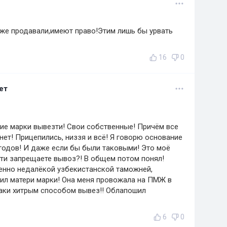
же продавали,имеют право!Этим лишь бы урвать
16
0
ет
ские марки вывезти! Свои собственные! Причём все
 нет! Прицепились, низзя и всё! Я говорю основание
 годов! И даже если бы были таковыми! Это моё
ти запрещаете вывоз?! В общем потом понял!
енно недалёкой узбекистанской таможней,
авил матери марки! Она меня провожала на ПМЖ в
ё таки хитрым способом вывез!! Облапошил
6
0