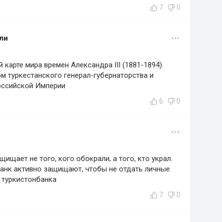
7
0
ли
 карте мира времен Александра III (1881-1894)
м туркестанского генерал-губернаторства и
оссийской Империи
6
0
ищает не того, кого обокрали, а того, кто украл.
банк активно защищают, чтобы не отдать личные
 туркистонбанка
7
0