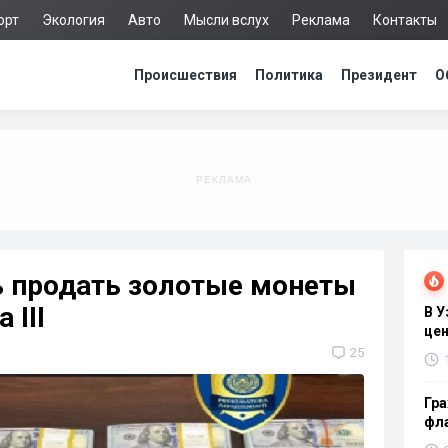
орт
Экология
Авто
Мысли вслух
Реклама
Контакты
Происшествия
Политика
Президент
О
ь продать золотые монеты
 III
В 
цен
25
Гра
фла