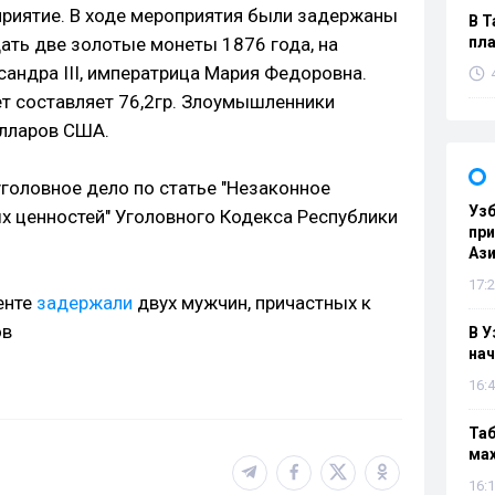
риятие. В ходе мероприятия были задержаны
В Т
ать две золотые монеты 1876 года, на
пла
андра III, императрица Мария Федоровна.
ет составляет 76,2гр. Злоумышленники
олларов США.
головное дело по статье "Незаконное
Узб
х ценностей" Уголовного Кодекса Республики
пр
Ази
17:2
енте
задержали
двух мужчин, причастных к
ов
В У
нач
16:4
Таб
мах
16:1