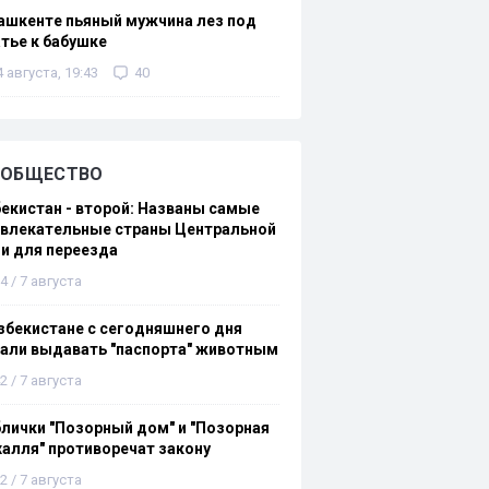
ашкенте пьяный мужчина лез под
тье к бабушке
4 августа, 19:43
40
ОБЩЕСТВО
екистан - второй: Названы самые
ивлекательные страны Центральной
и для переезда
4 / 7 августа
збекистане с сегодняшнего дня
али выдавать "паспорта" животным
2 / 7 августа
лички "Позорный дом" и "Позорная
алля" противоречат закону
2 / 7 августа