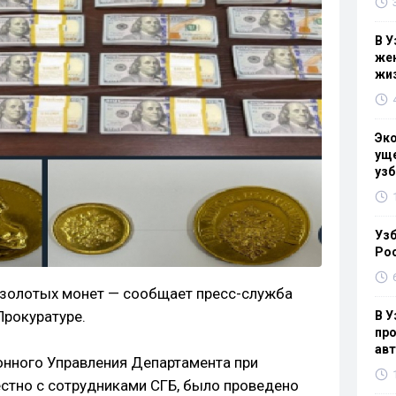
В У
жен
жи
Эк
уще
узб
Узб
Ро
 золотых монет — сообщает пресс-служба
Прокуратуре.
В У
про
ав
онного Управления Департамента при
естно с сотрудниками СГБ, было проведено