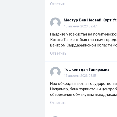
Ответить
Мастур Бек Насвай Курт Уг
15 апреля 2023 09:47
Найдите узбекистан на политической
Кстати,Ташкент был главным городо
центром Сырдарьинской области Р
Ответить
Toшкентдан Гапирамиз
15 апреля 2023 08:53
Нас обкрадывают, а государство защ
Например, банк туркистон и центро
сбережения обманутым вкладчикам
Ответить