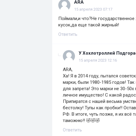
ARA
15 апреля 2023 07:17
Поймали,и что?Не государственное 
кусок,да еще такой жирный!
Ответить
У Хохлотроллей Подгора
15 апреля 2023 12:16
ARA,
Ха! Я в 2014 году, пытался совет
марки, были 1980-1985 годов! Так
для запрета! Это марки не 30-50х
личное имущество! С какой радос
Припиратся с нашей весьма умств
бестолку! Тупы как пробки!! Ост
РФ. В итоге, чуть позже, я их вс
таможню!! 🤣🤣🤣
Ответить