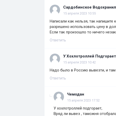
Сардобинское Водохрани
15 апреля 2023 10:55
Написали как нельзя, так напишите
разрешено использовать цену в долл
Если так произошло то ничего неза
Ответить
У Хохлотроллей Подгорает
15 апреля 2023 10:42
Надо было в Россию вывезти, и там
Ответить
Чемодан
15 апреля 2023 17:52
У хохлотроллей подгорает,
Вряд ли вывез , таможня отобрал