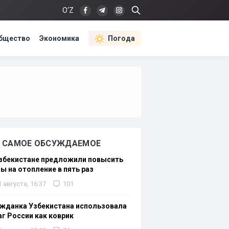
O‘Z
бщество
Экономика
Погода
САМОЕ ОБСУЖДАЕМОЕ
Узбекистане предложили повысить
ы на отопление в пять раз
1 августа, 16:37
101
жданка Узбекистана использовала
г России как коврик