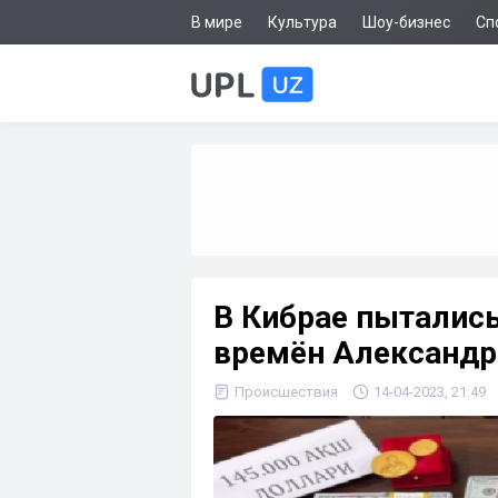
В мире
Культура
Шоу-бизнес
Сп
В Кибрае пыталис
времён Александра
Происшествия
14-04-2023, 21:49