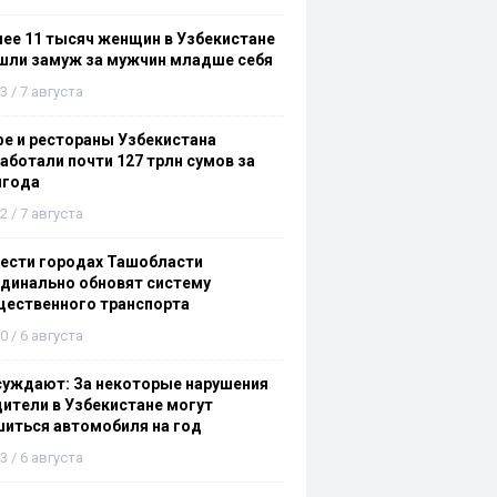
ее 11 тысяч женщин в Узбекистане
шли замуж за мужчин младше себя
3 / 7 августа
е и рестораны Узбекистана
аботали почти 127 трлн сумов за
лгода
2 / 7 августа
ести городах Ташобласти
динально обновят систему
щественного транспорта
0 / 6 августа
суждают: За некоторые нарушения
ители в Узбекистане могут
иться автомобиля на год
3 / 6 августа